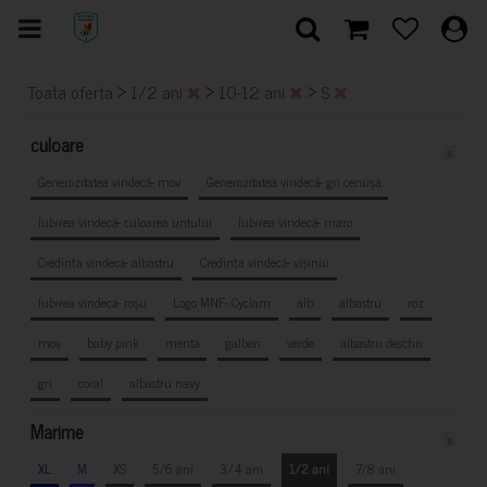
>
>
>
Toata oferta
1/2 ani
10-12 ani
S
culoare
x
Generozitatea vindecă- mov
Generozitatea vindecă- gri cenușă
Iubirea vindecă- culoarea untului
Iubirea vindecă- maro
Credința vindecă- albastru
Credința vindecă- vișiniu
Iubirea vindecă- roșu
Logo MNF- Cyclam
alb
albastru
roz
mov
baby pink
mentă
galben
verde
albastru deschis
gri
coral
albastru navy
Marime
x
XL
M
XS
5/6 ani
3/4 ani
1/2 ani
7/8 ani