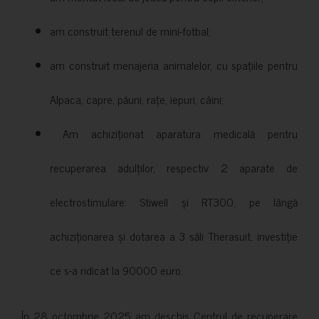
am construit terenul de mini-fotbal;
am construit menajeria animalelor, cu spațiile pentru
Alpaca, capre, păuni, rațe, iepuri, câini;
Am achiziționat aparatura medicală pentru
recuperarea adulților, respectiv 2 aparate de
electrostimulare: Stiwell și RT300, pe lângă
achiziționarea și dotarea a 3 săli Therasuit, investiție
ce s-a ridicat la 90000 euro.
În 28 octombrie 2025 am deschis Centrul de recuperare