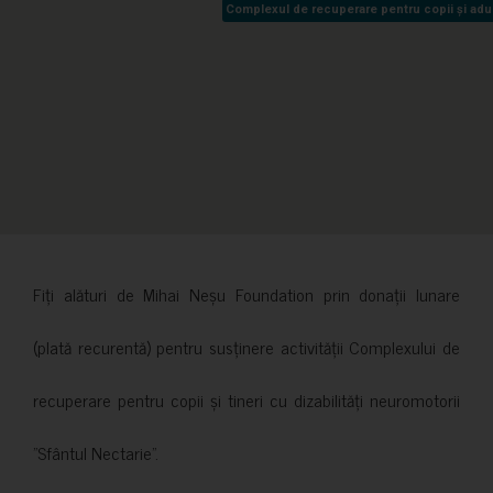
Complexul de recuperare pentru copii și adult
Complexul de recuperare pentru copii și adult
Fiți alături de Mihai Neșu Foundation prin donații lunare
(plată recurentă) pentru susținere activității Complexului de
recuperare pentru copii și tineri cu dizabilități neuromotorii
”Sfântul Nectarie”.