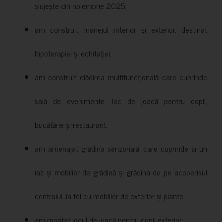
slujește din noiembrie 2025;
am construit manejul interior și exterior, destinat
hipoterapiei și echitației;
am construit clădirea multifuncțională care cuprinde
sală de evenimente, loc de joacă pentru copii,
bucătărie și restaurant;
am amenajat grădina senzorială, care cuprinde și un
iaz și mobilier de grădină și grădina de pe acoperisul
centrului, la fel cu mobilier de exterior și plante;
am montat locul de joacă pentru copii exterior;