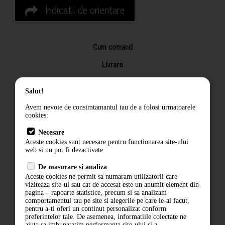
Indicatii de orientare
Cum comand
Livrare
Returnarea produselor
Salut!
Termeni si conditii
Avem nevoie de consimtamantul tau de a folosi urmatoarele
Contact
cookies:
ANPC
Necesare
Aceste cookies sunt necesare pentru functionarea site-ului
Termeni si conditii
web si nu pot fi dezactivate
De masurare si analiza
Politica de confidentialitate
Aceste cookies ne permit sa numaram utilizatorii care
viziteaza site-ul sau cat de accesat este un anumit element din
ANPC
pagina – rapoarte statistice, precum si sa analizam
comportamentul tau pe site si alegerile pe care le-ai facut,
pentru a-ti oferi un continut personalizat conform
preferintelor tale. De asemenea, informatiile colectate ne
ajuta sa imbunatatim performanta site-ului si a