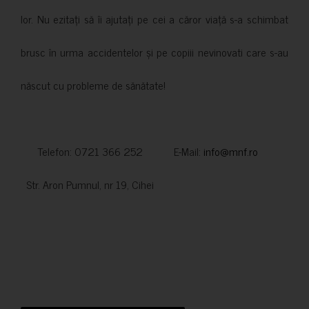
lor. Nu ezitați să îi ajutați pe cei a căror viață s-a schimbat
brusc în urma accidentelor și pe copiii nevinovati care s-au
născut cu probleme de sănătate!
Telefon: 0721 366 252 E-Mail:
info@mnf.ro
Str. Aron Pumnul, nr 19, Cihei