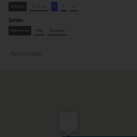
10-12 ani
12-14 ani
S
L
xxl
Sortare
Cele mai noi
Pret
Denumire
Nici un rezultat
-