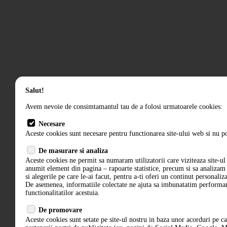
Salut!
Avem nevoie de consimtamantul tau de a folosi urmatoarele cookies:
Necesare
Aceste cookies sunt necesare pentru functionarea site-ului web si nu po
De masurare si analiza
Aceste cookies ne permit sa numaram utilizatorii care viziteaza site-ul 
anumit element din pagina – rapoarte statistice, precum si sa analiza
si alegerile pe care le-ai facut, pentru a-ti oferi un continut personaliz
De asemenea, informatiile colectate ne ajuta sa imbunatatim performant
functionalitatilor acestuia.
De promovare
Aceste cookies sunt setate pe site-ul nostru in baza unor acorduri pe c