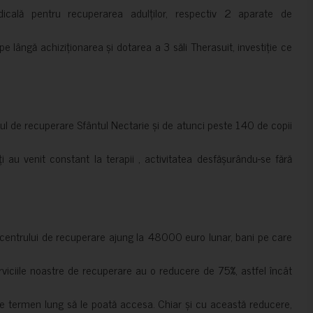
cală pentru recuperarea adulților, respectiv 2 aparate de
pe lângă achiziționarea și dotarea a 3 săli Therasuit, investiție ce
 de recuperare Sfântul Nectarie și de atunci peste 140 de copii
ți au venit constant la terapii , activitatea desfășurându-se fără
a centrului de recuperare ajung la 48000 euro lunar, bani pe care
erviciile noastre de recuperare au o reducere de 75%, astfel încât
e termen lung să le poată accesa. Chiar și cu această reducere,