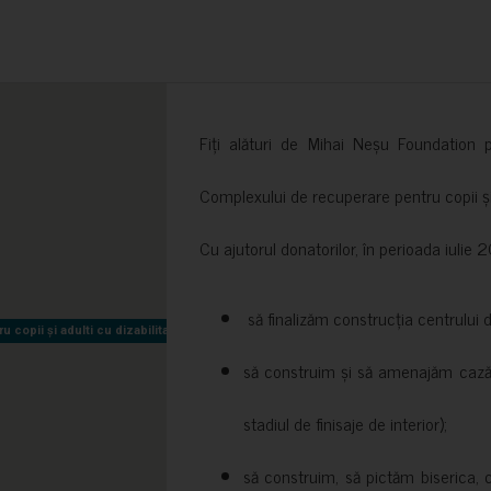
Fiți alături de Mihai Neșu Foundation pr
Complexului de recuperare pentru copii și t
Cu ajutorul donatorilor, în perioada iuli
să finalizăm construcția centrului 
copii și adulti cu dizabilitati neuromotorii Sfântul Nectarie
copii și adulti cu dizabilitati neuromotorii Sfântul Nectarie
să construim și să amenajăm cazări
stadiul de finisaje de interior);
să construim, să pictăm biserica, 