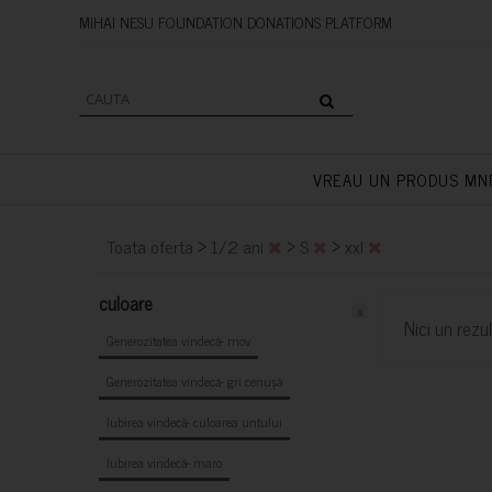
MIHAI NESU FOUNDATION DONAT
VREAU UN PRODUS MN
>
>
>
Toata oferta
1/2 ani
S
xxl
culoare
x
Nici un rezul
Generozitatea vindecă- mov
Generozitatea vindecă- gri cenușă
Iubirea vindecă- culoarea untului
Iubirea vindecă- maro