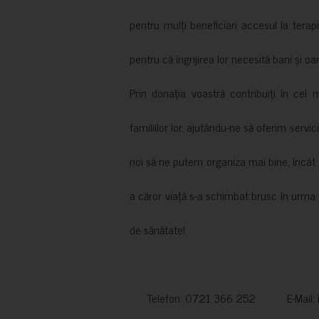
pentru mulți beneficiari accesul la terapi
pentru că îngrijirea lor necesită bani și oa
Prin donația voastră contribuiți în cel 
familiilor lor, ajutându-ne să oferim servic
noi să ne putem organiza mai bine, încât să
a căror viață s-a schimbat brusc în urma 
de sănătate!
Telefon: 0721 366 252 E-Mail: