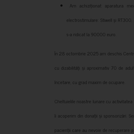
Am achiziționat aparatura medi
electrostimulare: Stiwell și RT300, 
s-a ridicat la 90000 euro.
În 28 octombrie 2025 am deschis Centrul
cu dizabilități și aproximativ 70 de adul
încetare, cu grad maxim de ocupare.
Cheltuielile noastre lunare cu activitate
îi acoperim din donații și sponsorizări. S
pacienții care au nevoie de recuperare p