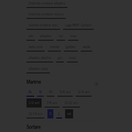
Credința vindecă- albastru
Credința vindecă- vișiniu
Iubirea vindecă- roșu
Logo MNF- Cyclam
alb
albastru
roz
mov
baby pink
mentă
galben
verde
albastru deschis
gri
coral
albastru navy
Marime
x
XL
M
XS
5/6 ani
3/4 ani
1/2 ani
7/8 ani
10-12 ani
12-14 ani
S
L
xxl
Sortare