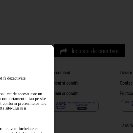
Indicatii de orientare
Cum comand
Livrare
t fi dezactivate
Termeni si conditii
Contac
Termeni si conditii
Politic
sau cat de accesat este un
m comportamentul tau pe site
at conform preferintelor tale.
a site-ului si a
ABON
are le avem incheiate cu