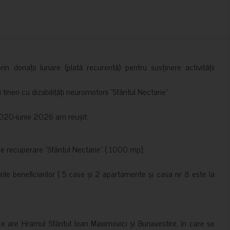
in donații lunare (plată recurentă) pentru susținere activității
ineri cu dizabilități neuromotorii ”Sfântul Nectarie”.
e 2020-iunie 2026 am reușit:
de recuperare ”Sfântul Nectarie” ( 1000 mp);
le beneficiarilor ( 5 case și 2 apartamente și casa nr 8 este la
ce are Hramul Sfântul Ioan Maximovici și Bunavestire, în care se