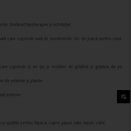
rior, destinat hipoterapiei și echitației;
nală care cuprinde sală de evenimente, loc de joacă pentru copii,
are cuprinde și un iaz și mobilier de grădină și grădina de pe
er de exterior și plante;
ii exterior;
 spațiile pentru Alpaca, capre, păuni, rațe, iepuri, câini;