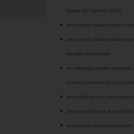
slujește din noiembrie 2025;
am construit manejul interior și exte
am construit clădirea multifuncțio
bucătărie și restaurant;
am amenajat grădina senzorială, c
acoperisul centrului, la fel cu mobili
am montat locul de joacă pentru cop
am construit terenul de mini-fotbal;
am construit menajeria animalelor, cu