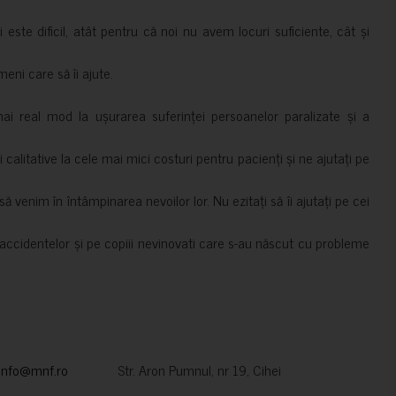
i este dificil, atât pentru că noi nu avem locuri suficiente, cât și
meni care să îi ajute.
mai real mod la ușurarea suferinței persoanelor paralizate și a
ii calitative la cele mai mici costuri pentru pacienți și ne ajutați pe
 venim în întâmpinarea nevoilor lor. Nu ezitați să îi ajutați pe cei
accidentelor și pe copiii nevinovati care s-au născut cu probleme
info@mnf.ro
Str. Aron Pumnul, nr 19, Cihei