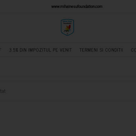
IONS PLATFORM
www.mihainesufoundation.com
powere
F
3.5% DIN IMPOZITUL PE VENIT
TERMENI SI CONDITII
C
tat