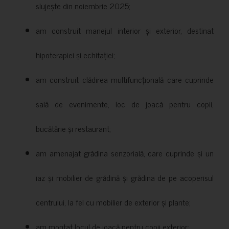
slujește din noiembrie 2025;
am construit manejul interior și exterior, destinat
hipoterapiei și echitației;
am construit clădirea multifuncțională care cuprinde
sală de evenimente, loc de joacă pentru copii,
bucătărie și restaurant;
am amenajat grădina senzorială, care cuprinde și un
iaz și mobilier de grădină și grădina de pe acoperisul
centrului, la fel cu mobilier de exterior și plante;
am montat locul de joacă pentru copii exterior;