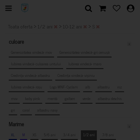
>
>
>
Toata oferta
1/2 ani
10-12 ani
S
culoare
x
Generozitatea vindecă- mov
Generozitatea vindecă- gri cenușă
Iubirea vindecă- culoarea untului
Iubirea vindecă- maro
Credința vindecă- albastru
Credința vindecă- vișiniu
Iubirea vindecă- roșu
Logo MNF- Cyclam
alb
albastru
roz
mov
baby pink
mentă
galben
verde
albastru deschis
gri
coral
albastru navy
Marime
x
XL
M
XS
5/6 ani
3/4 ani
1/2 ani
7/8 ani