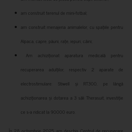
am construit terenul de mini-fotbal;
am construit menajeria animalelor, cu spațiile pentru
Alpaca, capre, păuni, rațe, iepuri, câini;
Am achiziționat aparatura medicală pentru
recuperarea adulților, respectiv 2 aparate de
electrostimulare: Stiwell și RT300, pe lângă
achiziționarea și dotarea a 3 săli Therasuit, investiție
ce s-a ridicat la 90000 euro.
În 28 octombrie 2025 am deschis Centrul de recuperare