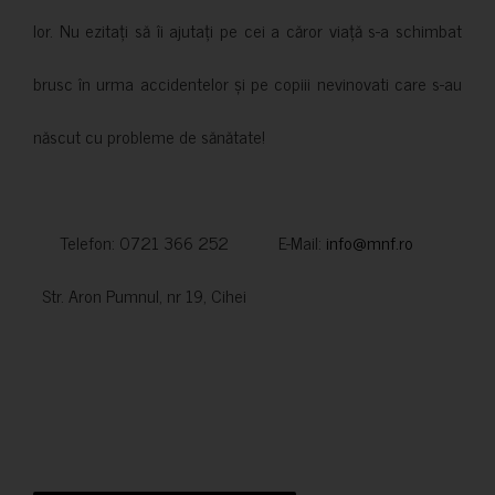
lor. Nu ezitați să îi ajutați pe cei a căror viață s-a schimbat
brusc în urma accidentelor și pe copiii nevinovati care s-au
născut cu probleme de sănătate!
Telefon: 0721 366 252 E-Mail:
info@mnf.ro
Str. Aron Pumnul, nr 19, Cihei