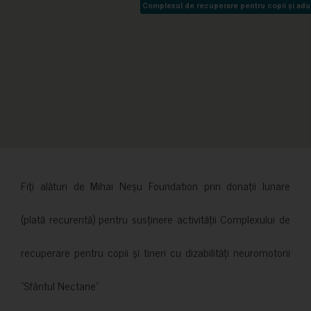
Complexul de recuperare pentru copii și adult
Complexul de recuperare pentru copii și adult
Fiți alături de Mihai Neșu Foundation prin donații lunare
(plată recurentă) pentru susținere activității Complexului de
recuperare pentru copii și tineri cu dizabilități neuromotorii
”Sfântul Nectarie”.