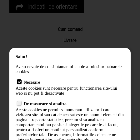
Indicatii de orientare
Cum comand
Livrare
Returnarea produselor
Salut!
Termeni si conditii
Avem nevoie de consimtamantul tau de a folosi urmatoarele
Contact
cookies:
ANPC
Necesare
Aceste cookies sunt necesare pentru functionarea site-ului
Termeni si conditii
web si nu pot fi dezactivate
De masurare si analiza
Politica de confidentialitate
Aceste cookies ne permit sa numaram utilizatorii care
viziteaza site-ul sau cat de accesat este un anumit element din
ANPC
pagina – rapoarte statistice, precum si sa analizam
comportamentul tau pe site si alegerile pe care le-ai facut,
pentru a-ti oferi un continut personalizat conform
preferintelor tale. De asemenea, informatiile colectate ne
ajuta sa imbunatatim performanta site-ului si a