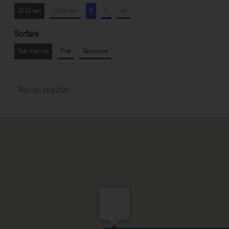
10-12 ani
12-14 ani
S
L
xxl
Sortare
Cele mai noi
Pret
Denumire
Nici un rezultat
-