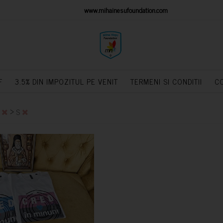
IONS PLATFORM
www.mihainesufoundation.com
powere
F
3.5% DIN IMPOZITUL PE VENIT
TERMENI SI CONDITII
C
>
i
S
CUMPARA