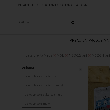
MIHAI NESU FOUNDATION DONAT
VREAU UN PRODUS MN
>
>
>
>
Toata oferta
roz
XL
10-12 ani
12-14 an
culoare
x
Generozitatea vindecă- mov
Generozitatea vindecă- gri cenușă
Iubirea vindecă- culoarea untului
Iubirea vindecă- maro