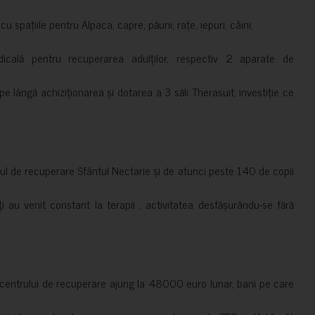
 spațiile pentru Alpaca, capre, păuni, rațe, iepuri, câini;
cală pentru recuperarea adulților, respectiv 2 aparate de
pe lângă achiziționarea și dotarea a 3 săli Therasuit, investiție ce
 de recuperare Sfântul Nectarie și de atunci peste 140 de copii
ți au venit constant la terapii , activitatea desfășurându-se fără
a centrului de recuperare ajung la 48000 euro lunar, bani pe care