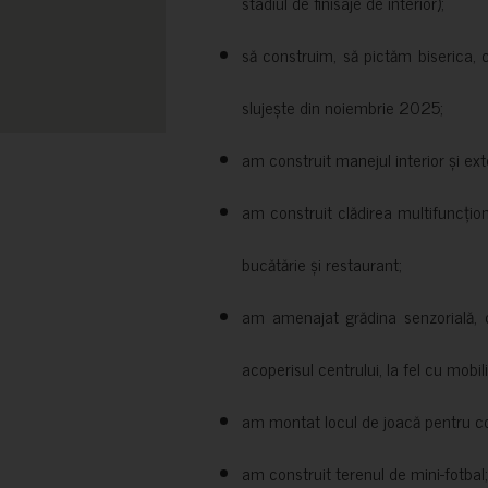
stadiul de finisaje de interior);
să construim, să pictăm biserica, 
slujește din noiembrie 2025;
am construit manejul interior și exte
am construit clădirea multifuncțio
bucătărie și restaurant;
am amenajat grădina senzorială, c
acoperisul centrului, la fel cu mobili
am montat locul de joacă pentru cop
am construit terenul de mini-fotbal;