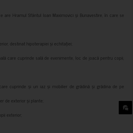
ce are Hramul Sfântul Ioan Maximovici și Bunavestire, în care se
rior, destinat hipoterapiei și echitației;
nală care cuprinde sală de evenimente, loc de joacă pentru copii,
are cuprinde și un iaz și mobilier de grădină și grădina de pe
er de exterior și plante;
ii exterior;