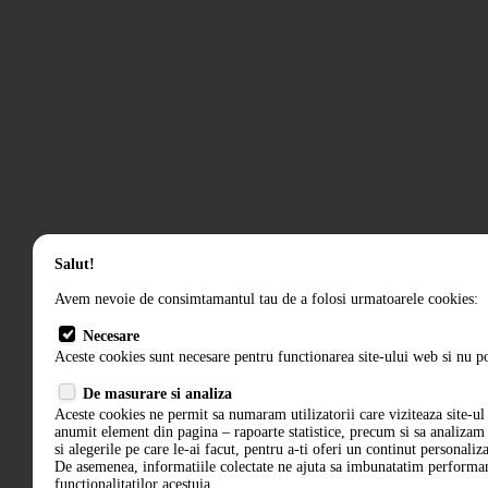
Salut!
Avem nevoie de consimtamantul tau de a folosi urmatoarele cookies:
Necesare
Aceste cookies sunt necesare pentru functionarea site-ului web si nu po
De masurare si analiza
Aceste cookies ne permit sa numaram utilizatorii care viziteaza site-ul 
anumit element din pagina – rapoarte statistice, precum si sa analiza
si alegerile pe care le-ai facut, pentru a-ti oferi un continut personaliz
De asemenea, informatiile colectate ne ajuta sa imbunatatim performant
functionalitatilor acestuia.