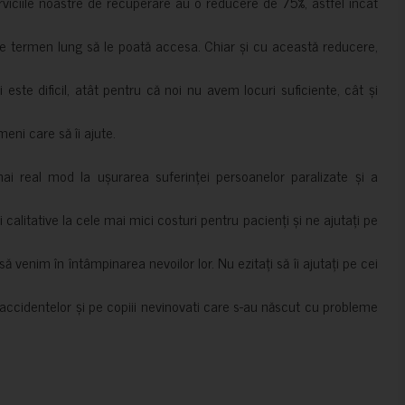
erviciile noastre de recuperare au o reducere de 75%, astfel încât
e termen lung să le poată accesa. Chiar și cu această reducere,
i este dificil, atât pentru că noi nu avem locuri suficiente, cât și
meni care să îi ajute.
mai real mod la ușurarea suferinței persoanelor paralizate și a
ii calitative la cele mai mici costuri pentru pacienți și ne ajutați pe
 venim în întâmpinarea nevoilor lor. Nu ezitați să îi ajutați pe cei
accidentelor și pe copiii nevinovati care s-au născut cu probleme