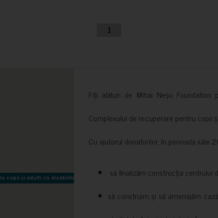
1
Fiți alături de Mihai Neșu Foundation pr
Complexului de recuperare pentru copii și t
Cu ajutorul donatorilor, în perioada iuli
să finalizăm construcția centrului 
copii și adulti cu dizabilitati neuromotorii Sfântul Nectarie
copii și adulti cu dizabilitati neuromotorii Sfântul Nectarie
să construim și să amenajăm cazări