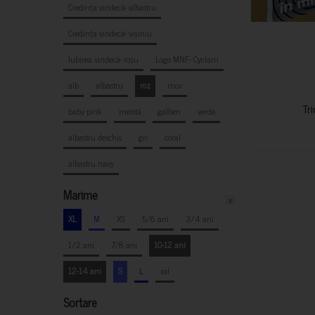
Credința vindecă- albastru
Credința vindecă- vișiniu
Iubirea vindecă- roșu
Logo MNF- Cyclam
alb
albastru
roz
mov
Tr
baby pink
mentă
galben
verde
albastru deschis
gri
coral
albastru navy
Marime
x
XL
M
XS
5/6 ani
3/4 ani
1/2 ani
7/8 ani
10-12 ani
12-14 ani
S
L
xxl
Sortare