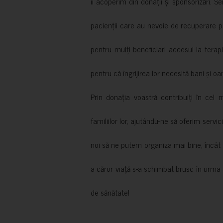
îi acoperim din donații și sponsorizări. S
pacienții care au nevoie de recuperare p
pentru mulți beneficiari accesul la terapi
pentru că îngrijirea lor necesită bani și oa
Prin donația voastră contribuiți în cel 
familiilor lor, ajutându-ne să oferim servic
noi să ne putem organiza mai bine, încât să
a căror viață s-a schimbat brusc în urma 
de sănătate!