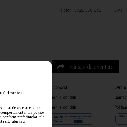
Telefon: 0721 366 252 E-Mail:
Indicatii de orientare
Cum comand
Livrare
t fi dezactivate
Termeni si conditii
Contac
Termeni si conditii
Politic
sau cat de accesat este un
m comportamentul tau pe site
at conform preferintelor tale.
a site-ului si a