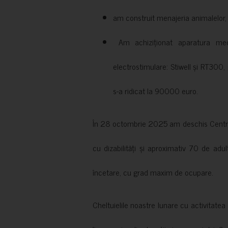
am construit menajeria animalelor, cu
Am achiziționat aparatura medi
electrostimulare: Stiwell și RT300, 
s-a ridicat la 90000 euro.
În 28 octombrie 2025 am deschis Centrul
cu dizabilități și aproximativ 70 de adul
încetare, cu grad maxim de ocupare.
Cheltuielile noastre lunare cu activitate