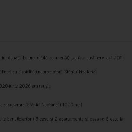
in donații lunare (plată recurentă) pentru susținere activității
ineri cu dizabilități neuromotorii ”Sfântul Nectarie”.
e 2020-iunie 2026 am reușit:
de recuperare ”Sfântul Nectarie” ( 1000 mp);
le beneficiarilor ( 5 case și 2 apartamente și casa nr 8 este la