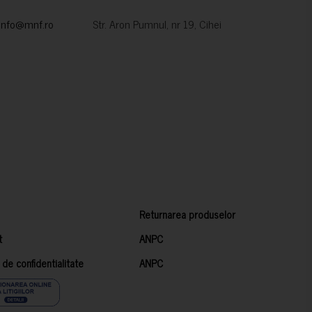
info@mnf.ro
Str. Aron Pumnul, nr 19, Cihei
Returnarea produselor
t
ANPC
a de confidentialitate
ANPC