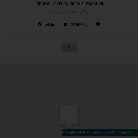
Hanorac Sport cu gluga si marsupiu
170 RON
130 RON
Detalii
CUMPARA
1
-
Complexul de recuperare pentru copii și adult
Complexul de recuperare pentru copii și adult