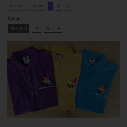
10-12 ani
12-14 ani
S
L
xxl
Sortare
Cele mai noi
Pret
Denumire