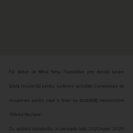
Fiți alături de Mihai Neșu Foundation prin donații lunare
(plată recurentă) pentru susținere activității Complexului de
recuperare pentru copii și tineri cu dizabilități neuromotorii
”Sfântul Nectarie”.
Cu ajutorul donatorilor, în perioada iulie 2020-iunie 2026