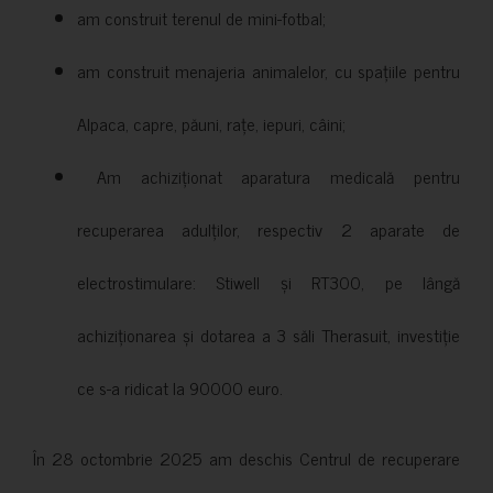
am construit terenul de mini-fotbal;
am construit menajeria animalelor, cu spațiile pentru
Alpaca, capre, păuni, rațe, iepuri, câini;
Am achiziționat aparatura medicală pentru
recuperarea adulților, respectiv 2 aparate de
electrostimulare: Stiwell și RT300, pe lângă
achiziționarea și dotarea a 3 săli Therasuit, investiție
ce s-a ridicat la 90000 euro.
În 28 octombrie 2025 am deschis Centrul de recuperare