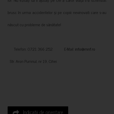
lor. Nu ezitați să îi ajutați pe cei a căror viață s-a schimbat
brusc în urma accidentelor și pe copiii nevinovati care s-au
născut cu probleme de sănătate!
Telefon: 0721 366 252 E-Mail:
info@mnf.ro
Str. Aron Pumnul, nr 19, Cihei
Indicatii de orientare