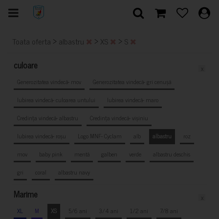
>
>
>
Toata oferta
albastru
XS
S
culoare
x
Generozitatea vindecă- mov
Generozitatea vindecă- gri cenușă
Iubirea vindecă- culoarea untului
Iubirea vindecă- maro
Credința vindecă- albastru
Credința vindecă- vișiniu
Iubirea vindecă- roșu
Logo MNF- Cyclam
alb
albastru
roz
mov
baby pink
mentă
galben
verde
albastru deschis
gri
coral
albastru navy
Marime
x
XL
M
XS
5/6 ani
3/4 ani
1/2 ani
7/8 ani