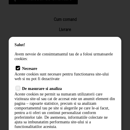
Cum comand
Livrare
Returnarea produselor
Salut!
Termeni si conditii
Avem nevoie de consimtamantul tau de a folosi urmatoarele
Contact
cookies:
ANPC
Necesare
Aceste cookies sunt necesare pentru functionarea site-ului
Termeni si conditii
web si nu pot fi dezactivate
De masurare si analiza
Politica de confidentialitate
Aceste cookies ne permit sa numaram utilizatorii care
viziteaza site-ul sau cat de accesat este un anumit element din
ANPC
pagina – rapoarte statistice, precum si sa analizam
comportamentul tau pe site si alegerile pe care le-ai facut,
pentru a-ti oferi un continut personalizat conform
preferintelor tale. De asemenea, informatiile colectate ne
ajuta sa imbunatatim performanta site-ului si a
functionalitatilor acestuia.