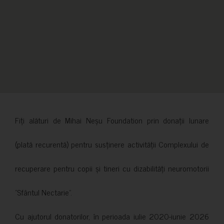
Fiți alături de Mihai Neșu Foundation prin donații lunare
(plată recurentă) pentru susținere activității Complexului de
recuperare pentru copii și tineri cu dizabilități neuromotorii
”Sfântul Nectarie”.
Cu ajutorul donatorilor, în perioada iulie 2020-iunie 2026