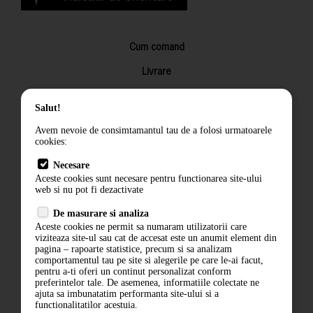
Cum comand
Livrare
Returnarea produselor
Salut!
Termeni si conditii
Avem nevoie de consimtamantul tau de a folosi urmatoarele
Contact
cookies:
ANPC
Necesare
Aceste cookies sunt necesare pentru functionarea site-ului
Termeni si conditii
web si nu pot fi dezactivate
De masurare si analiza
Politica de confidentialitate
Aceste cookies ne permit sa numaram utilizatorii care
viziteaza site-ul sau cat de accesat este un anumit element din
ANPC
pagina – rapoarte statistice, precum si sa analizam
comportamentul tau pe site si alegerile pe care le-ai facut,
pentru a-ti oferi un continut personalizat conform
preferintelor tale. De asemenea, informatiile colectate ne
ajuta sa imbunatatim performanta site-ului si a
functionalitatilor acestuia.