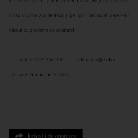
lor. Nu ezitați să îi ajutați pe cei a căror viață s-a schimbat
brusc în urma accidentelor și pe copiii nevinovati care s-au
născut cu probleme de sănătate!
Telefon: 0721 366 252 E-Mail:
info@mnf.ro
Str. Aron Pumnul, nr 19, Cihei
Indicatii de orientare