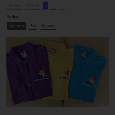
10-12 ani
12-14 ani
S
L
xxl
Sortare
Cele mai noi
Pret
Denumire