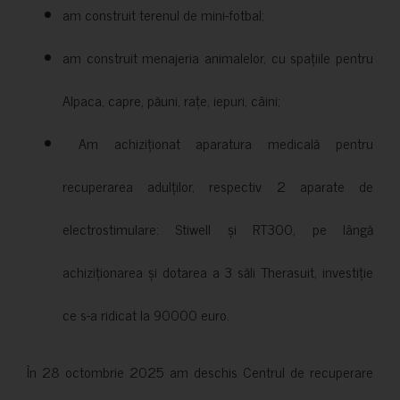
am construit terenul de mini-fotbal;
am construit menajeria animalelor, cu spațiile pentru
Alpaca, capre, păuni, rațe, iepuri, câini;
Am achiziționat aparatura medicală pentru
recuperarea adulților, respectiv 2 aparate de
electrostimulare: Stiwell și RT300, pe lângă
achiziționarea și dotarea a 3 săli Therasuit, investiție
ce s-a ridicat la 90000 euro.
În 28 octombrie 2025 am deschis Centrul de recuperare