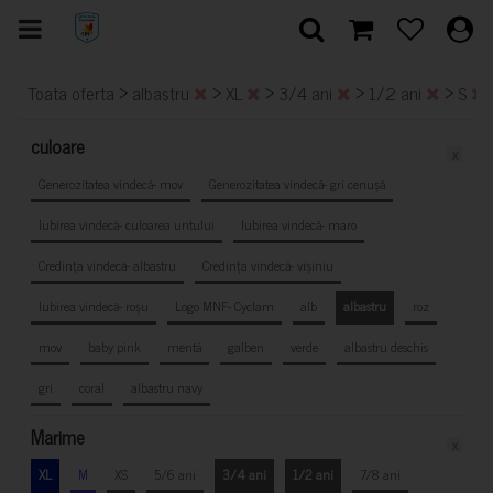
>
>
>
>
>
Toata oferta
albastru
XL
3/4 ani
1/2 ani
S
culoare
x
Generozitatea vindecă- mov
Generozitatea vindecă- gri cenușă
Iubirea vindecă- culoarea untului
Iubirea vindecă- maro
Credința vindecă- albastru
Credința vindecă- vișiniu
Iubirea vindecă- roșu
Logo MNF- Cyclam
alb
albastru
roz
mov
baby pink
mentă
galben
verde
albastru deschis
gri
coral
albastru navy
Marime
x
XL
M
XS
5/6 ani
3/4 ani
1/2 ani
7/8 ani