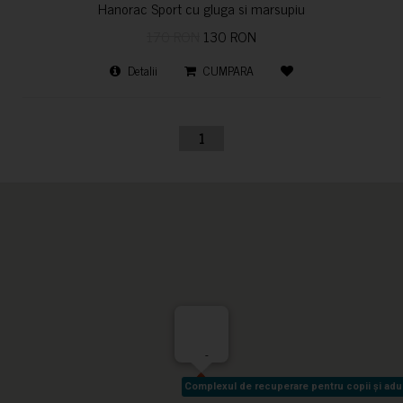
Hanorac Sport cu gluga si marsupiu
170 RON
130 RON
Detalii
CUMPARA
1
-
Complexul de recuperare pentru copii și adult
Complexul de recuperare pentru copii și adult