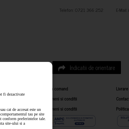
Telefon: 0721 366 252 E-Mail:
Indicatii de orientare
Cum comand
Livrare
t fi dezactivate
Termeni si conditii
Contac
Termeni si conditii
Politic
sau cat de accesat este un
m comportamentul tau pe site
at conform preferintelor tale.
a site-ului si a