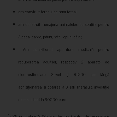
am construit terenul de mini-fotbal;
am construit menajeria animalelor, cu spațiile pentru
Alpaca, capre, păuni, rațe, iepuri, câini;
Am achiziționat aparatura medicală pentru
recuperarea adulților, respectiv 2 aparate de
electrostimulare: Stiwell și RT300, pe lângă
achiziționarea și dotarea a 3 săli Therasuit, investiție
ce s-a ridicat la 90000 euro.
În 28 octombrie 2025 am deschis Centrul de recuperare