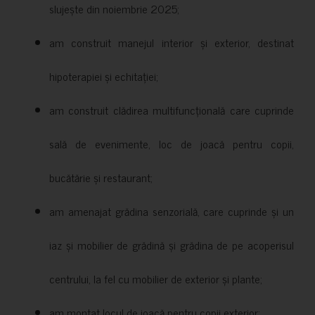
slujește din noiembrie 2025;
am construit manejul interior și exterior, destinat
hipoterapiei și echitației;
am construit clădirea multifuncțională care cuprinde
sală de evenimente, loc de joacă pentru copii,
bucătărie și restaurant;
am amenajat grădina senzorială, care cuprinde și un
iaz și mobilier de grădină și grădina de pe acoperisul
centrului, la fel cu mobilier de exterior și plante;
am montat locul de joacă pentru copii exterior;