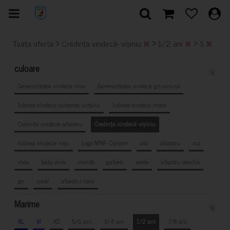
>
>
>
Toata oferta
Credința vindecă- vișiniu
1/2 ani
S
culoare
x
Generozitatea vindecă- mov
Generozitatea vindecă- gri cenușă
Iubirea vindecă- culoarea untului
Iubirea vindecă- maro
Credința vindecă- albastru
Credința vindecă- vișiniu
Iubirea vindecă- roșu
Logo MNF- Cyclam
alb
albastru
roz
mov
baby pink
mentă
galben
verde
albastru deschis
gri
coral
albastru navy
Marime
x
XL
M
XS
5/6 ani
3/4 ani
1/2 ani
7/8 ani