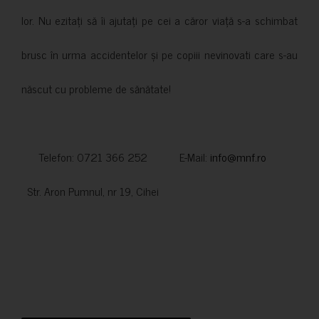
lor. Nu ezitați să îi ajutați pe cei a căror viață s-a schimbat
brusc în urma accidentelor și pe copiii nevinovati care s-au
născut cu probleme de sănătate!
Telefon: 0721 366 252 E-Mail:
info@mnf.ro
Str. Aron Pumnul, nr 19, Cihei