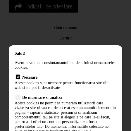
Indicatii de orientare
Cum comand
Livrare
Returnarea produselor
Salut!
Termeni si conditii
Avem nevoie de consimtamantul tau de a folosi urmatoarele
Contact
cookies:
ANPC
Necesare
Aceste cookies sunt necesare pentru functionarea site-ului
Termeni si conditii
web si nu pot fi dezactivate
De masurare si analiza
Politica de confidentialitate
Aceste cookies ne permit sa numaram utilizatorii care
viziteaza site-ul sau cat de accesat este un anumit element din
ANPC
pagina – rapoarte statistice, precum si sa analizam
comportamentul tau pe site si alegerile pe care le-ai facut,
pentru a-ti oferi un continut personalizat conform
preferintelor tale. De asemenea, informatiile colectate ne