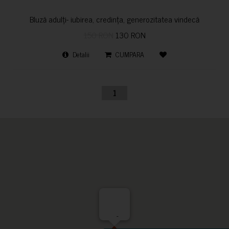
Bluză adulți- iubirea, credința, generozitatea vindecă
150 RON
130 RON
Detalii
CUMPARA
1
-