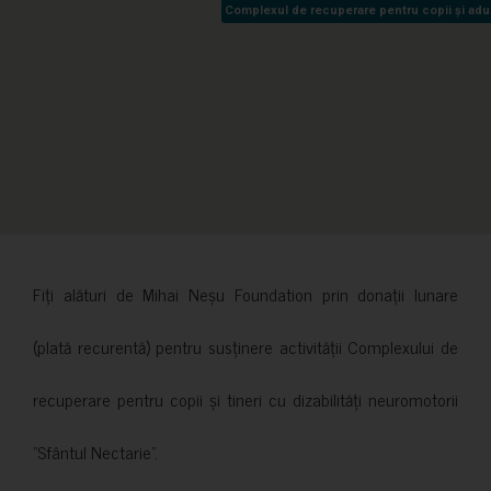
Complexul de recuperare pentru copii și adult
Complexul de recuperare pentru copii și adult
Fiți alături de Mihai Neșu Foundation prin donații lunare
(plată recurentă) pentru susținere activității Complexului de
recuperare pentru copii și tineri cu dizabilități neuromotorii
”Sfântul Nectarie”.