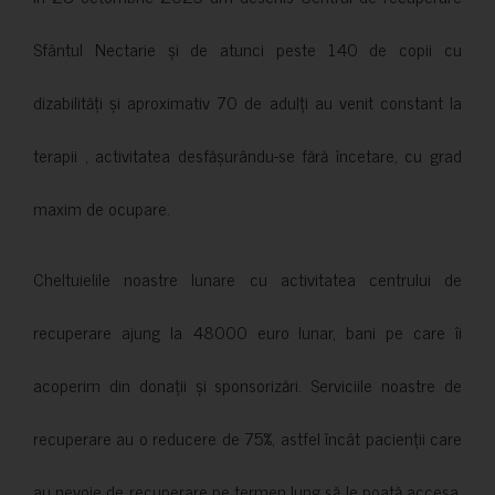
Sfântul Nectarie și de atunci peste 140 de copii cu
dizabilități și aproximativ 70 de adulți au venit constant la
terapii , activitatea desfășurându-se fără încetare, cu grad
maxim de ocupare.
Cheltuielile noastre lunare cu activitatea centrului de
recuperare ajung la 48000 euro lunar, bani pe care îi
acoperim din donații și sponsorizări. Serviciile noastre de
recuperare au o reducere de 75%, astfel încât pacienții care
au nevoie de recuperare pe termen lung să le poată accesa.