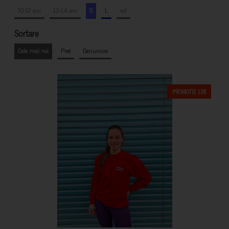
10-12 ani
12-14 ani
S
L
xxl
Sortare
Cele mai noi
Pret
Denumire
PROMOTIE 13%