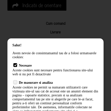
Indicatii de orientare
Cum comand
Livrare
Returnarea produselor
Salut!
Termeni si conditii
Avem nevoie de consimtamantul tau de a folosi urmatoarele
Contact
cookies:
ANPC
Necesare
Aceste cookies sunt necesare pentru functionarea site-ului
Termeni si conditii
web si nu pot fi dezactivate
De masurare si analiza
Politica de confidentialitate
Aceste cookies ne permit sa numaram utilizatorii care
viziteaza site-ul sau cat de accesat este un anumit element din
ANPC
pagina – rapoarte statistice, precum si sa analizam
comportamentul tau pe site si alegerile pe care le-ai facut,
pentru a-ti oferi un continut personalizat conform
preferintelor tale. De asemenea, informatiile colectate ne