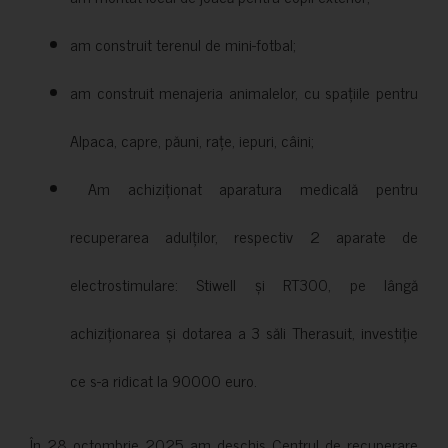
am construit terenul de mini-fotbal;
am construit menajeria animalelor, cu spațiile pentru
Alpaca, capre, păuni, rațe, iepuri, câini;
Am achiziționat aparatura medicală pentru
recuperarea adulților, respectiv 2 aparate de
electrostimulare: Stiwell și RT300, pe lângă
achiziționarea și dotarea a 3 săli Therasuit, investiție
ce s-a ridicat la 90000 euro.
În 28 octombrie 2025 am deschis Centrul de recuperare