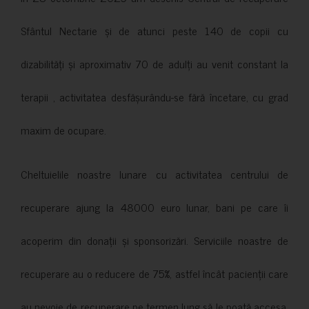
Sfântul Nectarie și de atunci peste 140 de copii cu
dizabilități și aproximativ 70 de adulți au venit constant la
terapii , activitatea desfășurându-se fără încetare, cu grad
maxim de ocupare.
Cheltuielile noastre lunare cu activitatea centrului de
recuperare ajung la 48000 euro lunar, bani pe care îi
acoperim din donații și sponsorizări. Serviciile noastre de
recuperare au o reducere de 75%, astfel încât pacienții care
au nevoie de recuperare pe termen lung să le poată accesa.