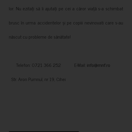
lor. Nu ezitați să îi ajutați pe cei a căror viață s-a schimbat
brusc în urma accidentelor și pe copiii nevinovati care s-au
născut cu probleme de sănătate!
Telefon: 0721 366 252 E-Mail:
info@mnf.ro
Str. Aron Pumnul, nr 19, Cihei