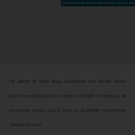
Complexul de recuperare pentru copii și adult
Complexul de recuperare pentru copii și adult
Fiți alături de Mihai Neșu Foundation prin donații lunare
(plată recurentă) pentru susținere activității Complexului de
recuperare pentru copii și tineri cu dizabilități neuromotorii
”Sfântul Nectarie”.