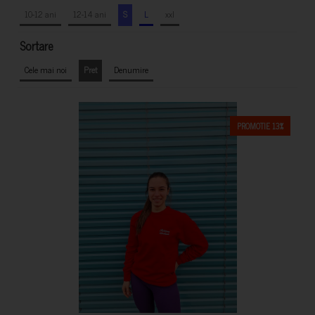
10-12 ani
12-14 ani
S
L
xxl
Sortare
Cele mai noi
Pret
Denumire
PROMOTIE 13%