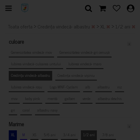
>
>
>
Toata oferta
Credința vindecă- albastru
XL
1/2 ani
culoare
x
Generozitatea vindecă- mov
Generozitatea vindecă- gri cenușă
Iubirea vindecă- culoarea untului
Iubirea vindecă- maro
Credința vindecă- albastru
Credința vindecă- vișiniu
Iubirea vindecă- roșu
Logo MNF- Cyclam
alb
albastru
roz
mov
baby pink
mentă
galben
verde
albastru deschis
gri
coral
albastru navy
Marime
x
XL
M
XS
5/6 ani
3/4 ani
1/2 ani
7/8 ani