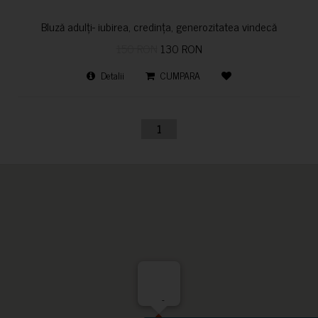
Bluză adulți- iubirea, credința, generozitatea vindecă
150 RON
130 RON
Detalii
CUMPARA
1
-