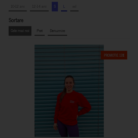
10-12 ani
12-14 ani
S
L
xxl
Sortare
Cele mai noi
Pret
Denumire
PROMOTIE 13%