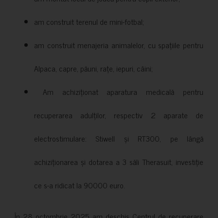
am construit terenul de mini-fotbal;
am construit menajeria animalelor, cu spațiile pentru
Alpaca, capre, păuni, rațe, iepuri, câini;
Am achiziționat aparatura medicală pentru
recuperarea adulților, respectiv 2 aparate de
electrostimulare: Stiwell și RT300, pe lângă
achiziționarea și dotarea a 3 săli Therasuit, investiție
ce s-a ridicat la 90000 euro.
În 28 octombrie 2025 am deschis Centrul de recuperare