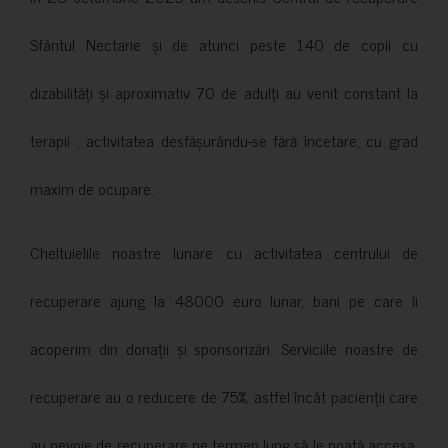
Sfântul Nectarie și de atunci peste 140 de copii cu
dizabilități și aproximativ 70 de adulți au venit constant la
terapii , activitatea desfășurându-se fără încetare, cu grad
maxim de ocupare.
Cheltuielile noastre lunare cu activitatea centrului de
recuperare ajung la 48000 euro lunar, bani pe care îi
acoperim din donații și sponsorizări. Serviciile noastre de
recuperare au o reducere de 75%, astfel încât pacienții care
au nevoie de recuperare pe termen lung să le poată accesa.