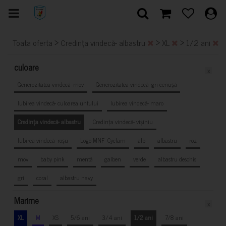
>
>
>
Toata oferta
Credința vindecă- albastru
XL
1/2 ani
culoare
x
Generozitatea vindecă- mov
Generozitatea vindecă- gri cenușă
Iubirea vindecă- culoarea untului
Iubirea vindecă- maro
Credința vindecă- albastru
Credința vindecă- vișiniu
Iubirea vindecă- roșu
Logo MNF- Cyclam
alb
albastru
roz
mov
baby pink
mentă
galben
verde
albastru deschis
gri
coral
albastru navy
Marime
x
XL
M
XS
5/6 ani
3/4 ani
1/2 ani
7/8 ani