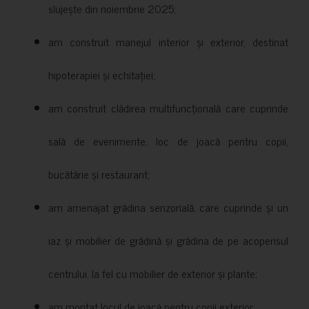
slujește din noiembrie 2025;
am construit manejul interior și exterior, destinat
hipoterapiei și echitației;
am construit clădirea multifuncțională care cuprinde
sală de evenimente, loc de joacă pentru copii,
bucătărie și restaurant;
am amenajat grădina senzorială, care cuprinde și un
iaz și mobilier de grădină și grădina de pe acoperisul
centrului, la fel cu mobilier de exterior și plante;
am montat locul de joacă pentru copii exterior;