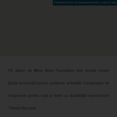
Complexul de recuperare pentru copii și adult
Complexul de recuperare pentru copii și adult
Fiți alături de Mihai Neșu Foundation prin donații lunare
(plată recurentă) pentru susținere activității Complexului de
recuperare pentru copii și tineri cu dizabilități neuromotorii
”Sfântul Nectarie”.