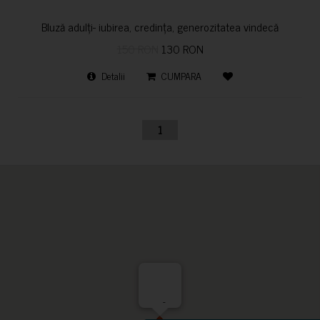
Bluză adulți- iubirea, credința, generozitatea vindecă
150 RON
130 RON
Detalii
CUMPARA
1
-