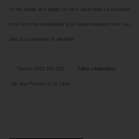
lor. Nu ezitați să îi ajutați pe cei a căror viață s-a schimbat
brusc în urma accidentelor și pe copiii nevinovati care s-au
născut cu probleme de sănătate!
Telefon: 0721 366 252 E-Mail:
info@mnf.ro
Str. Aron Pumnul, nr 19, Cihei