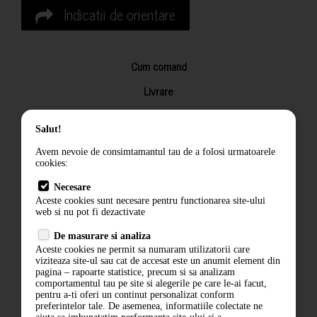
Indicatii de orientare
Cum comand
Livrare
Returnarea produselor
Salut!
Termeni si conditii
Avem nevoie de consimtamantul tau de a folosi urmatoarele
Contact
cookies:
ANPC
Necesare
Aceste cookies sunt necesare pentru functionarea site-ului
Termeni si conditii
web si nu pot fi dezactivate
De masurare si analiza
Politica de confidentialitate
Aceste cookies ne permit sa numaram utilizatorii care
viziteaza site-ul sau cat de accesat este un anumit element din
ANPC
pagina – rapoarte statistice, precum si sa analizam
comportamentul tau pe site si alegerile pe care le-ai facut,
pentru a-ti oferi un continut personalizat conform
preferintelor tale. De asemenea, informatiile colectate ne