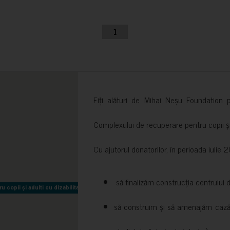
1
Fiți alături de Mihai Neșu Foundation pr
Complexului de recuperare pentru copii și t
Cu ajutorul donatorilor, în perioada iuli
să finalizăm construcția centrului 
copii și adulti cu dizabilitati neuromotorii Sfântul Nectarie
copii și adulti cu dizabilitati neuromotorii Sfântul Nectarie
să construim și să amenajăm cazări