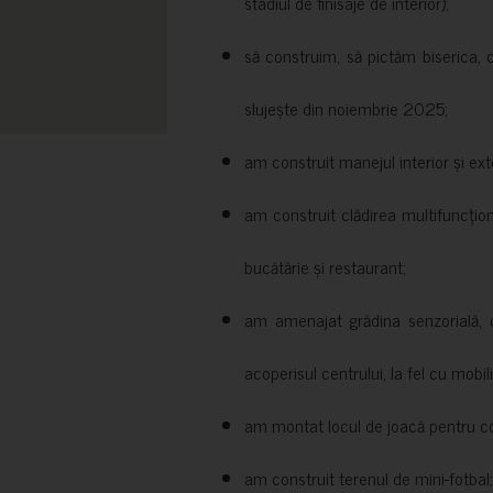
stadiul de finisaje de interior);
să construim, să pictăm biserica, 
slujește din noiembrie 2025;
am construit manejul interior și exte
am construit clădirea multifuncțio
bucătărie și restaurant;
am amenajat grădina senzorială, c
acoperisul centrului, la fel cu mobili
am montat locul de joacă pentru cop
am construit terenul de mini-fotbal;