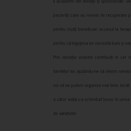
îi acoperim din donații și sponsorizări. S
pacienții care au nevoie de recuperare p
pentru mulți beneficiari accesul la terapi
pentru că îngrijirea lor necesită bani și oa
Prin donația voastră contribuiți în cel 
familiilor lor, ajutându-ne să oferim servic
noi să ne putem organiza mai bine, încât să
a căror viață s-a schimbat brusc în urma 
de sănătate!