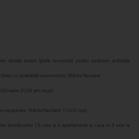
in donații lunare (plată recurentă) pentru susținere activității
ineri cu dizabilități neuromotorii ”Sfântul Nectarie”.
e 2020-iunie 2026 am reușit:
de recuperare ”Sfântul Nectarie” ( 1000 mp);
le beneficiarilor ( 5 case și 2 apartamente și casa nr 8 este la