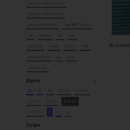
Credința vindecă- albastru
Credința vindecă- vișiniu
Iubirea vindecă- roșu
Logo MNF- Cyclam
alb
albastru
roz
mov
Bluză adulț
baby pink
mentă
galben
verde
1
albastru deschis
gri
coral
albastru navy
Marime
x
XL
M
XS
5/6 ani
3/4 ani
1/2 ani
7/8 ani
10-12 ani
12-14 ani
S
L
xxl
Sortare