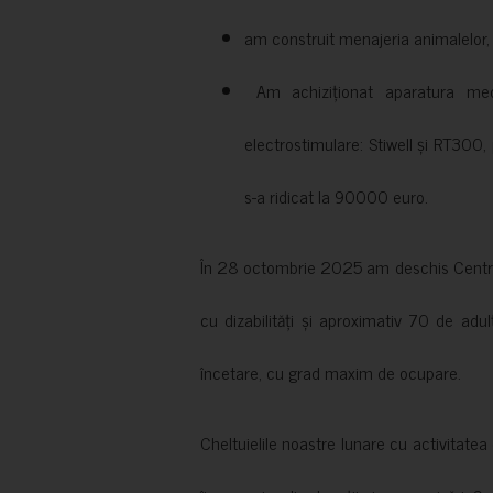
am construit menajeria animalelor, cu
Am achiziționat aparatura medi
electrostimulare: Stiwell și RT300, 
s-a ridicat la 90000 euro.
În 28 octombrie 2025 am deschis Centrul
cu dizabilități și aproximativ 70 de adul
încetare, cu grad maxim de ocupare.
Cheltuielile noastre lunare cu activitate