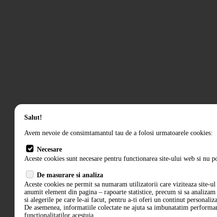
Salut!
Avem nevoie de consimtamantul tau de a folosi urmatoarele cookies:
Necesare
Aceste cookies sunt necesare pentru functionarea site-ului web si nu po
De masurare si analiza
Aceste cookies ne permit sa numaram utilizatorii care viziteaza site-ul 
anumit element din pagina – rapoarte statistice, precum si sa analiza
si alegerile pe care le-ai facut, pentru a-ti oferi un continut personaliz
De asemenea, informatiile colectate ne ajuta sa imbunatatim performant
functionalitatilor acestuia.