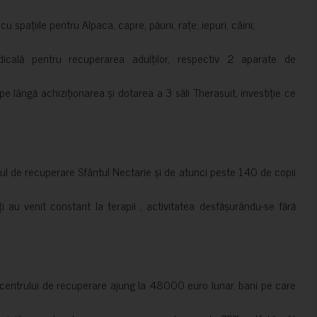
 spațiile pentru Alpaca, capre, păuni, rațe, iepuri, câini;
cală pentru recuperarea adulților, respectiv 2 aparate de
pe lângă achiziționarea și dotarea a 3 săli Therasuit, investiție ce
 de recuperare Sfântul Nectarie și de atunci peste 140 de copii
ți au venit constant la terapii , activitatea desfășurându-se fără
a centrului de recuperare ajung la 48000 euro lunar, bani pe care