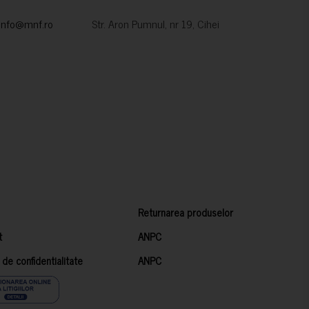
info@mnf.ro
Str. Aron Pumnul, nr 19, Cihei
Returnarea produselor
t
ANPC
a de confidentialitate
ANPC