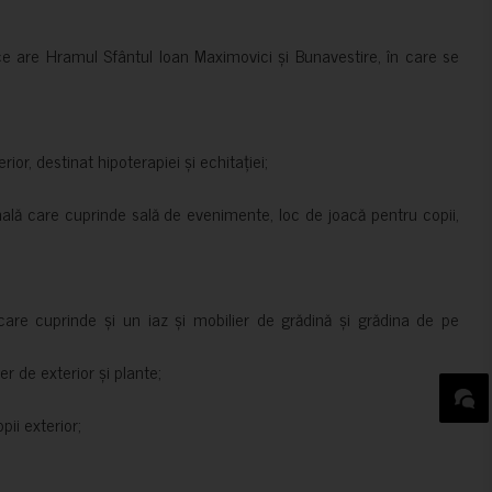
ce are Hramul Sfântul Ioan Maximovici și Bunavestire, în care se
rior, destinat hipoterapiei și echitației;
nală care cuprinde sală de evenimente, loc de joacă pentru copii,
are cuprinde și un iaz și mobilier de grădină și grădina de pe
er de exterior și plante;
ii exterior;