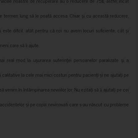
erviciile noastre de recuperare au o reducere de 75%, astfel încât
e termen lung să le poată accesa. Chiar și cu această reducere,
i este dificil, atât pentru că noi nu avem locuri suficiente, cât și
meni care să îi ajute.
mai real mod la ușurarea suferinței persoanelor paralizate și a
ii calitative la cele mai mici costuri pentru pacienți și ne ajutați pe
 venim în întâmpinarea nevoilor lor. Nu ezitați să îi ajutați pe cei
accidentelor și pe copiii nevinovati care s-au născut cu probleme