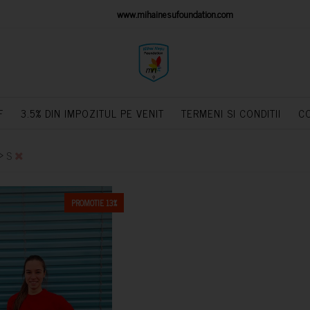
IONS PLATFORM
www.mihainesufoundation.com
powere
F
3.5% DIN IMPOZITUL PE VENIT
TERMENI SI CONDITII
C
>
S
PROMOTIE 13%
CUMPARA