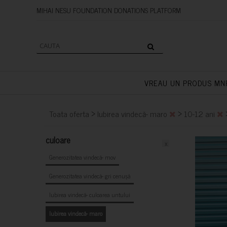
MIHAI NESU FOUNDATION DONAT
VREAU UN PRODUS MN
>
>
Toata oferta
Iubirea vindecă- maro
10-12 ani
culoare
x
Generozitatea vindecă- mov
Generozitatea vindecă- gri cenușă
Iubirea vindecă- culoarea untului
Iubirea vindecă- maro