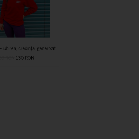
i- iubirea, credința, generozitatea vindecă
50 RON
130 RON