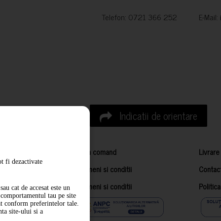
Telefon: 0721 366 252 E-Mail:
Indicatii de orientare
Cum comand
Livrare
t fi dezactivate
Termeni si conditii
Contac
Termeni si conditii
Politic
sau cat de accesat este un
m comportamentul tau pe site
at conform preferintelor tale.
a site-ului si a