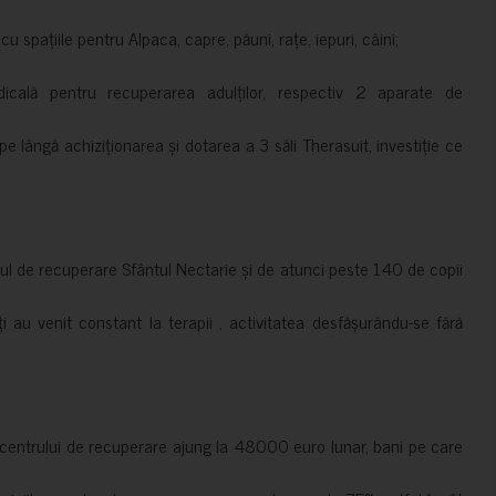
 spațiile pentru Alpaca, capre, păuni, rațe, iepuri, câini;
cală pentru recuperarea adulților, respectiv 2 aparate de
pe lângă achiziționarea și dotarea a 3 săli Therasuit, investiție ce
 de recuperare Sfântul Nectarie și de atunci peste 140 de copii
ți au venit constant la terapii , activitatea desfășurându-se fără
a centrului de recuperare ajung la 48000 euro lunar, bani pe care