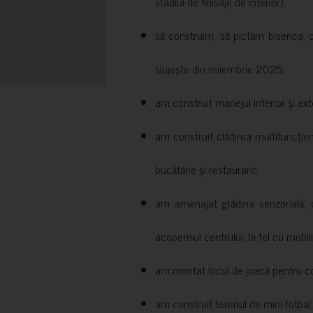
stadiul de finisaje de interior);
să construim, să pictăm biserica, 
slujește din noiembrie 2025;
am construit manejul interior și exte
am construit clădirea multifuncțio
bucătărie și restaurant;
am amenajat grădina senzorială, c
acoperisul centrului, la fel cu mobili
am montat locul de joacă pentru cop
am construit terenul de mini-fotbal;