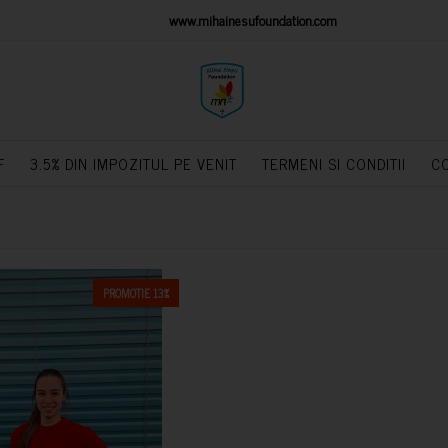
IONS PLATFORM
www.mihainesufoundation.com
powere
F
3.5% DIN IMPOZITUL PE VENIT
TERMENI SI CONDITII
C
PROMOTIE 13%
CUMPARA