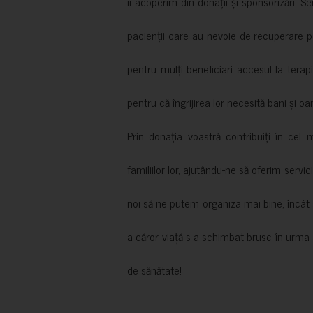
îi acoperim din donații și sponsorizări. S
pacienții care au nevoie de recuperare p
pentru mulți beneficiari accesul la terapi
pentru că îngrijirea lor necesită bani și oa
Prin donația voastră contribuiți în cel 
familiilor lor, ajutându-ne să oferim servic
noi să ne putem organiza mai bine, încât să
a căror viață s-a schimbat brusc în urma 
de sănătate!