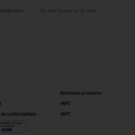
info@mnf.ro
Str. Aron Pumnul, nr 19, Cihei
Returnarea produselor
t
ANPC
a de confidentialitate
ANPC