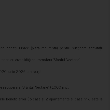
in donații lunare (plată recurentă) pentru susținere activității
ineri cu dizabilități neuromotorii ”Sfântul Nectarie”.
e 2020-iunie 2026 am reușit:
de recuperare ”Sfântul Nectarie” ( 1000 mp);
le beneficiarilor ( 5 case și 2 apartamente și casa nr 8 este la