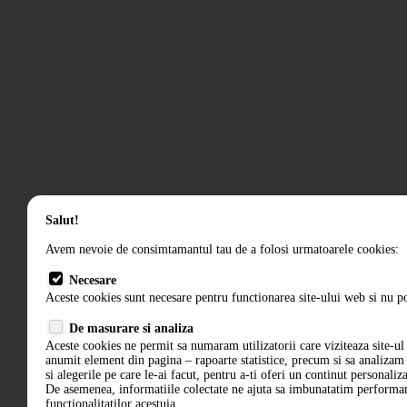
Salut!
Avem nevoie de consimtamantul tau de a folosi urmatoarele cookies:
Necesare
Aceste cookies sunt necesare pentru functionarea site-ului web si nu po
De masurare si analiza
Aceste cookies ne permit sa numaram utilizatorii care viziteaza site-ul 
anumit element din pagina – rapoarte statistice, precum si sa analiza
si alegerile pe care le-ai facut, pentru a-ti oferi un continut personaliz
De asemenea, informatiile colectate ne ajuta sa imbunatatim performant
functionalitatilor acestuia.