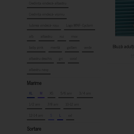
Credința vindecă- albastru
Credința vindecă- vișiniu
Iubirea vindecă- roșu
Logo MNF- Cyclam
alb
albastru
roz
mov
Bluză adulț
baby pink
mentă
galben
verde
1
albastru deschis
gri
coral
albastru navy
Marime
XL
M
XS
5/6 ani
3/4 ani
1/2 ani
7/8 ani
10-12 ani
12-14 ani
S
L
xxl
Sortare