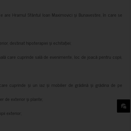
ce are Hramul Sfântul Ioan Maximovici și Bunavestire, în care se
rior, destinat hipoterapiei și echitației;
nală care cuprinde sală de evenimente, loc de joacă pentru copii,
are cuprinde și un iaz și mobilier de grădină și grădina de pe
er de exterior și plante;
ii exterior;