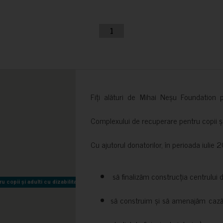
1
Fiți alături de Mihai Neșu Foundation pr
Complexului de recuperare pentru copii și t
Cu ajutorul donatorilor, în perioada iuli
să finalizăm construcția centrului 
copii și adulti cu dizabilitati neuromotorii Sfântul Nectarie
copii și adulti cu dizabilitati neuromotorii Sfântul Nectarie
să construim și să amenajăm cazări