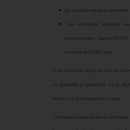
am construit menajeria animalelor, cu
Am achiziționat aparatura medi
electrostimulare: Stiwell și RT300, 
s-a ridicat la 90000 euro.
În 28 octombrie 2025 am deschis Centrul
cu dizabilități și aproximativ 70 de adul
încetare, cu grad maxim de ocupare.
Cheltuielile noastre lunare cu activitate