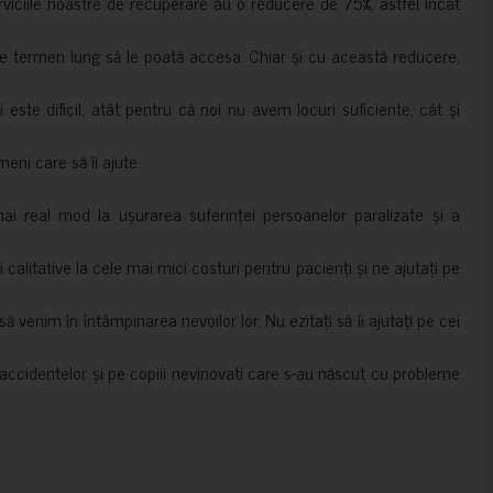
erviciile noastre de recuperare au o reducere de 75%, astfel încât
e termen lung să le poată accesa. Chiar și cu această reducere,
i este dificil, atât pentru că noi nu avem locuri suficiente, cât și
meni care să îi ajute.
mai real mod la ușurarea suferinței persoanelor paralizate și a
ii calitative la cele mai mici costuri pentru pacienți și ne ajutați pe
 venim în întâmpinarea nevoilor lor. Nu ezitați să îi ajutați pe cei
accidentelor și pe copiii nevinovati care s-au născut cu probleme