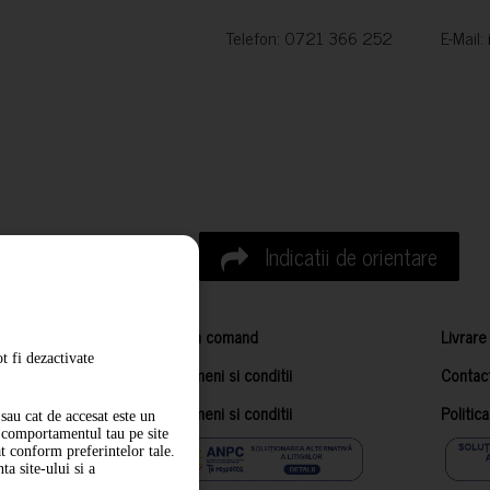
Telefon: 0721 366 252 E-Mail:
Indicatii de orientare
Cum comand
Livrare
t fi dezactivate
Termeni si conditii
Contac
Termeni si conditii
Politic
sau cat de accesat este un
m comportamentul tau pe site
at conform preferintelor tale.
a site-ului si a