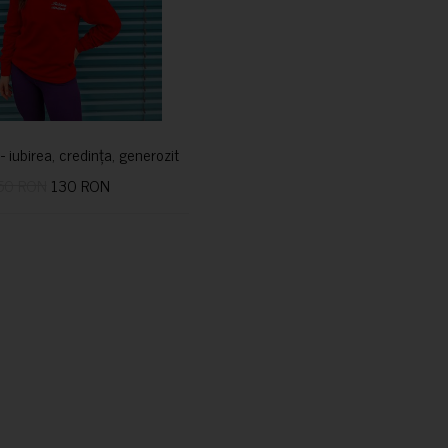
i- iubirea, credința, generozitatea vindecă
50 RON
130 RON