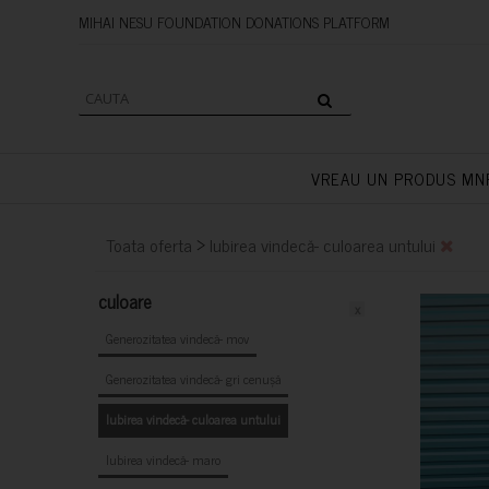
MIHAI NESU FOUNDATION DONAT
VREAU UN PRODUS MN
>
Toata oferta
Iubirea vindecă- culoarea untului
culoare
x
Generozitatea vindecă- mov
Generozitatea vindecă- gri cenușă
Iubirea vindecă- culoarea untului
Iubirea vindecă- maro