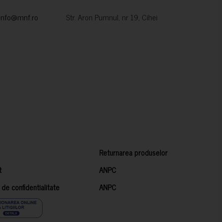
info@mnf.ro
Str. Aron Pumnul, nr 19, Cihei
Returnarea produselor
t
ANPC
a de confidentialitate
ANPC