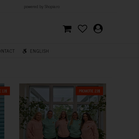
d by Shopia.ro
ONTACT
ENGLISH
 13%
PROMOTIE 23%
CUMPARA