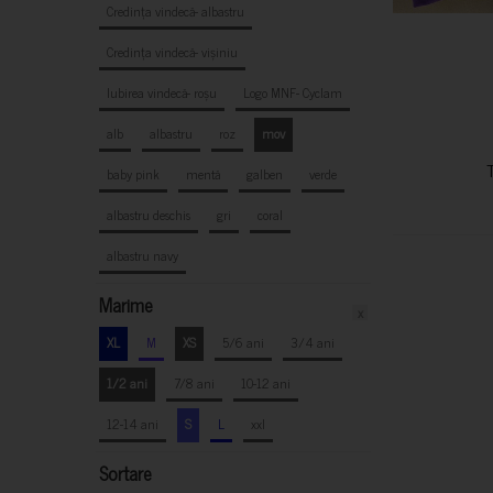
Credința vindecă- albastru
Credința vindecă- vișiniu
Iubirea vindecă- roșu
Logo MNF- Cyclam
alb
albastru
roz
mov
baby pink
mentă
galben
verde
albastru deschis
gri
coral
albastru navy
Marime
x
XL
M
XS
5/6 ani
3/4 ani
1/2 ani
7/8 ani
10-12 ani
12-14 ani
S
L
xxl
Sortare