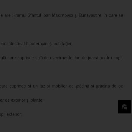
ce are Hramul Sfântul Ioan Maximovici și Bunavestire, în care se
rior, destinat hipoterapiei și echitației;
nală care cuprinde sală de evenimente, loc de joacă pentru copii,
are cuprinde și un iaz și mobilier de grădină și grădina de pe
er de exterior și plante;
ii exterior;