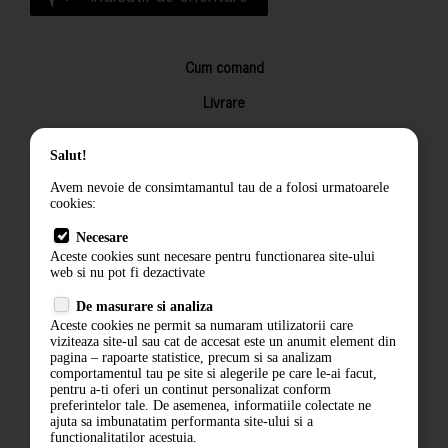
Cum comand
Livrare
Returnarea produselor
Salut!
Termeni si conditii
Avem nevoie de consimtamantul tau de a folosi urmatoarele
Contact
cookies:
ANPC
Necesare
Aceste cookies sunt necesare pentru functionarea site-ului
Termeni si conditii
web si nu pot fi dezactivate
De masurare si analiza
Politica de confidentialitate
Aceste cookies ne permit sa numaram utilizatorii care
viziteaza site-ul sau cat de accesat este un anumit element din
ANPC
pagina – rapoarte statistice, precum si sa analizam
comportamentul tau pe site si alegerile pe care le-ai facut,
pentru a-ti oferi un continut personalizat conform
preferintelor tale. De asemenea, informatiile colectate ne
ajuta sa imbunatatim performanta site-ului si a
functionalitatilor acestuia.