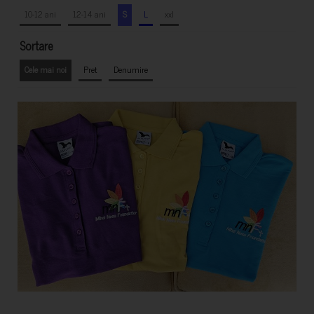
10-12 ani
12-14 ani
S
L
xxl
Sortare
Cele mai noi
Pret
Denumire