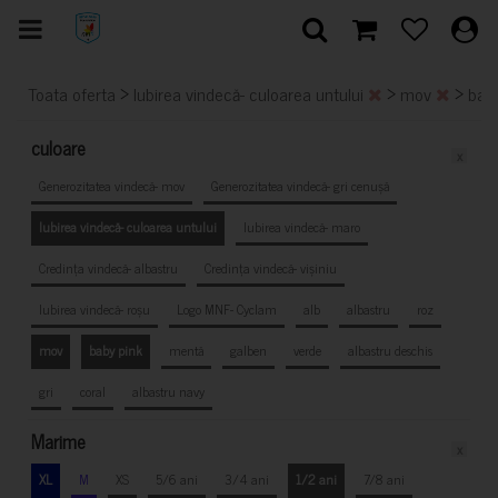
>
>
>
Toata oferta
Iubirea vindecă- culoarea untului
mov
bab
culoare
x
Generozitatea vindecă- mov
Generozitatea vindecă- gri cenușă
Iubirea vindecă- culoarea untului
Iubirea vindecă- maro
Credința vindecă- albastru
Credința vindecă- vișiniu
Iubirea vindecă- roșu
Logo MNF- Cyclam
alb
albastru
roz
mov
baby pink
mentă
galben
verde
albastru deschis
gri
coral
albastru navy
Marime
x
XL
M
XS
5/6 ani
3/4 ani
1/2 ani
7/8 ani