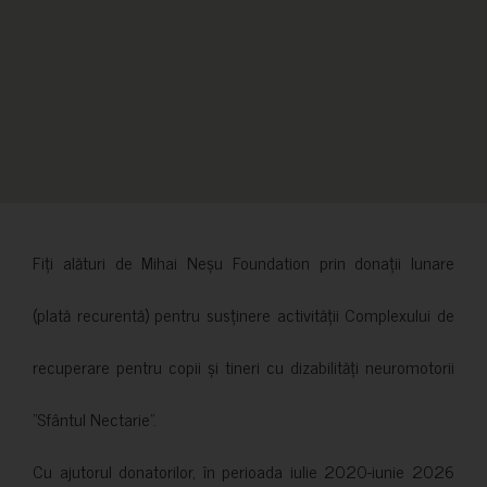
Fiți alături de Mihai Neșu Foundation prin donații lunare
(plată recurentă) pentru susținere activității Complexului de
recuperare pentru copii și tineri cu dizabilități neuromotorii
”Sfântul Nectarie”.
Cu ajutorul donatorilor, în perioada iulie 2020-iunie 2026