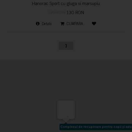
Hanorac Sport cu gluga si marsupiu
170 RON
130 RON
Detalii
CUMPARA
1
-
Complexul de recuperare pentru copii și adult
Complexul de recuperare pentru copii și adult