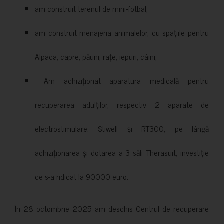
am construit terenul de mini-fotbal;
am construit menajeria animalelor, cu spațiile pentru
Alpaca, capre, păuni, rațe, iepuri, câini;
Am achiziționat aparatura medicală pentru
recuperarea adulților, respectiv 2 aparate de
electrostimulare: Stiwell și RT300, pe lângă
achiziționarea și dotarea a 3 săli Therasuit, investiție
ce s-a ridicat la 90000 euro.
În 28 octombrie 2025 am deschis Centrul de recuperare