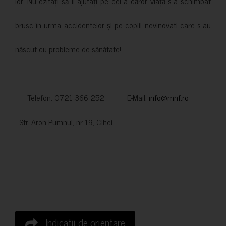
lor. Nu ezitați să îi ajutați pe cei a căror viață s-a schimbat
brusc în urma accidentelor și pe copiii nevinovati care s-au
născut cu probleme de sănătate!
Telefon: 0721 366 252 E-Mail:
info@mnf.ro
Str. Aron Pumnul, nr 19, Cihei
Indicatii de orientare