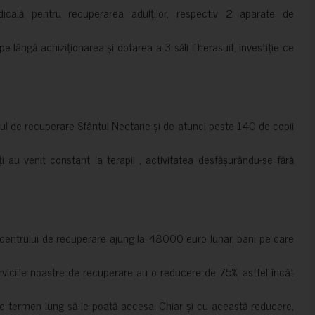
cală pentru recuperarea adulților, respectiv 2 aparate de
pe lângă achiziționarea și dotarea a 3 săli Therasuit, investiție ce
 de recuperare Sfântul Nectarie și de atunci peste 140 de copii
ți au venit constant la terapii , activitatea desfășurându-se fără
a centrului de recuperare ajung la 48000 euro lunar, bani pe care
erviciile noastre de recuperare au o reducere de 75%, astfel încât
e termen lung să le poată accesa. Chiar și cu această reducere,