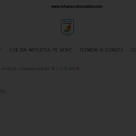
IONS PLATFORM
www.mihainesufoundation.com
powere
F
3.5% DIN IMPOZITUL PE VENIT
TERMENI SI CONDITII
C
>
a vindecă- culoarea untului
1/2 ani
tat