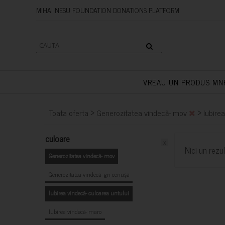
MIHAI NESU FOUNDATION DONAT
VREAU UN PRODUS MN
>
>
Toata oferta
Generozitatea vindecă- mov
Iubire
culoare
x
Nici un rezul
Generozitatea vindecă- mov
Generozitatea vindecă- gri cenușă
Iubirea vindecă- culoarea untului
Iubirea vindecă- maro