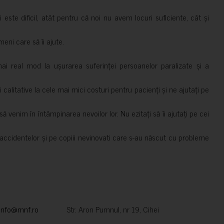
i este dificil, atât pentru că noi nu avem locuri suficiente, cât și
meni care să îi ajute.
mai real mod la ușurarea suferinței persoanelor paralizate și a
ii calitative la cele mai mici costuri pentru pacienți și ne ajutați pe
 venim în întâmpinarea nevoilor lor. Nu ezitați să îi ajutați pe cei
accidentelor și pe copiii nevinovati care s-au născut cu probleme
info@mnf.ro
Str. Aron Pumnul, nr 19, Cihei