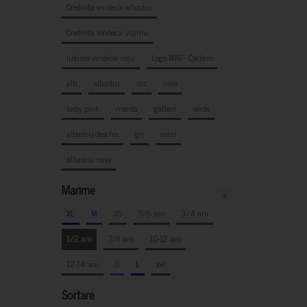
Credința vindecă- albastru
Credința vindecă- vișiniu
Iubirea vindecă- roșu
Logo MNF- Cyclam
alb
albastru
roz
mov
baby pink
mentă
galben
verde
albastru deschis
gri
coral
albastru navy
Marime
x
XL
M
XS
5/6 ani
3/4 ani
1/2 ani
7/8 ani
10-12 ani
12-14 ani
S
L
xxl
Sortare