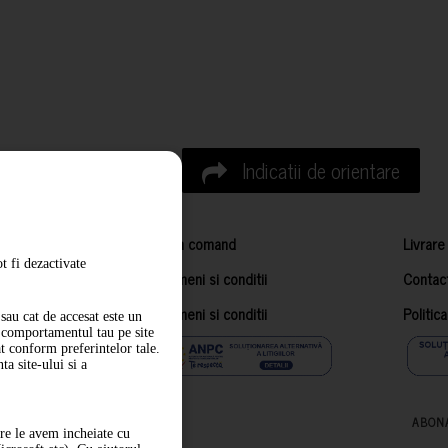
Indicatii de orientare
Cum comand
Livrare
t fi dezactivate
Termeni si conditii
Contac
Termeni si conditii
Politic
sau cat de accesat este un
m comportamentul tau pe site
at conform preferintelor tale.
a site-ului si a
ABON
are le avem incheiate cu