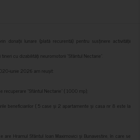
in donații lunare (plată recurentă) pentru susținere activității
ineri cu dizabilități neuromotorii ”Sfântul Nectarie”.
e 2020-iunie 2026 am reușit:
de recuperare ”Sfântul Nectarie” ( 1000 mp);
le beneficiarilor ( 5 case și 2 apartamente și casa nr 8 este la
ce are Hramul Sfântul Ioan Maximovici și Bunavestire, în care se