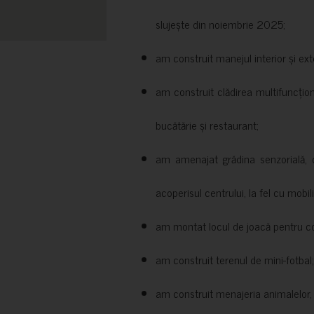
slujește din noiembrie 2025;
am construit manejul interior și exte
am construit clădirea multifuncțio
bucătărie și restaurant;
am amenajat grădina senzorială, c
acoperisul centrului, la fel cu mobili
am montat locul de joacă pentru cop
am construit terenul de mini-fotbal;
am construit menajeria animalelor, cu