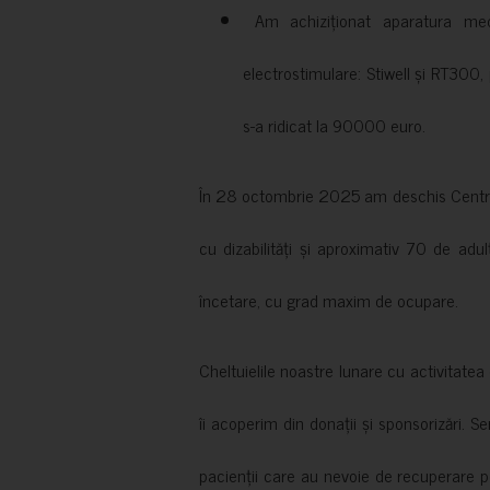
Am achiziționat aparatura medi
electrostimulare: Stiwell și RT300, 
s-a ridicat la 90000 euro.
În 28 octombrie 2025 am deschis Centrul
cu dizabilități și aproximativ 70 de adul
încetare, cu grad maxim de ocupare.
Cheltuielile noastre lunare cu activitate
îi acoperim din donații și sponsorizări. S
pacienții care au nevoie de recuperare p