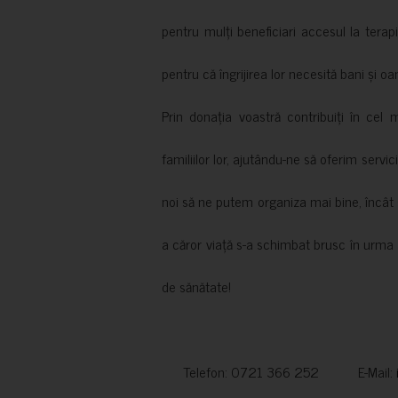
pentru mulți beneficiari accesul la terapi
pentru că îngrijirea lor necesită bani și oa
Prin donația voastră contribuiți în cel 
familiilor lor, ajutându-ne să oferim servic
noi să ne putem organiza mai bine, încât să
a căror viață s-a schimbat brusc în urma 
de sănătate!
Telefon: 0721 366 252 E-Mail: