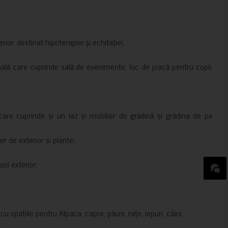
rior, destinat hipoterapiei și echitației;
nală care cuprinde sală de evenimente, loc de joacă pentru copii,
are cuprinde și un iaz și mobilier de grădină și grădina de pe
er de exterior și plante;
ii exterior;
 spațiile pentru Alpaca, capre, păuni, rațe, iepuri, câini;