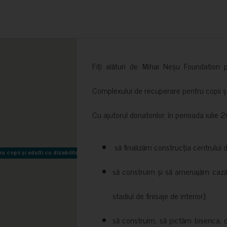
Fiți alături de Mihai Neșu Foundation pr
Complexului de recuperare pentru copii și t
Cu ajutorul donatorilor, în perioada iuli
să finalizăm construcția centrului 
copii și adulti cu dizabilitati neuromotorii Sfântul Nectarie
copii și adulti cu dizabilitati neuromotorii Sfântul Nectarie
să construim și să amenajăm cazări
stadiul de finisaje de interior);
să construim, să pictăm biserica, 