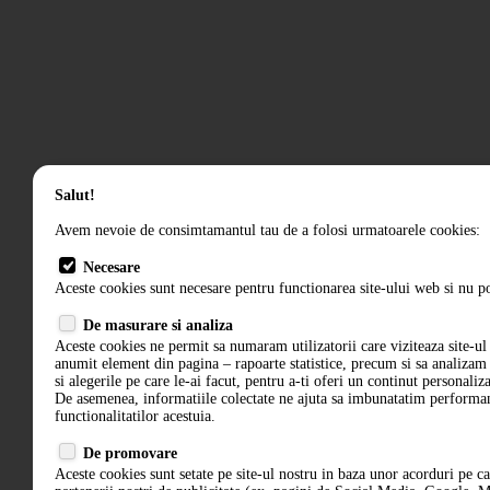
Salut!
Avem nevoie de consimtamantul tau de a folosi urmatoarele cookies:
Necesare
Aceste cookies sunt necesare pentru functionarea site-ului web si nu po
De masurare si analiza
Aceste cookies ne permit sa numaram utilizatorii care viziteaza site-ul 
anumit element din pagina – rapoarte statistice, precum si sa analiza
si alegerile pe care le-ai facut, pentru a-ti oferi un continut personaliz
De asemenea, informatiile colectate ne ajuta sa imbunatatim performant
functionalitatilor acestuia.
De promovare
Aceste cookies sunt setate pe site-ul nostru in baza unor acorduri pe c