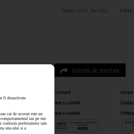
Telefon: 0721 366 252 E-Mail:
Indicatii de orientare
Cum comand
Livrare
t fi dezactivate
Termeni si conditii
Contac
Termeni si conditii
Politic
sau cat de accesat este un
m comportamentul tau pe site
at conform preferintelor tale.
a site-ului si a