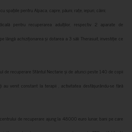
 spațiile pentru Alpaca, capre, păuni, rațe, iepuri, câini;
cală pentru recuperarea adulților, respectiv 2 aparate de
pe lângă achiziționarea și dotarea a 3 săli Therasuit, investiție ce
 de recuperare Sfântul Nectarie și de atunci peste 140 de copii
ți au venit constant la terapii , activitatea desfășurându-se fără
a centrului de recuperare ajung la 48000 euro lunar, bani pe care