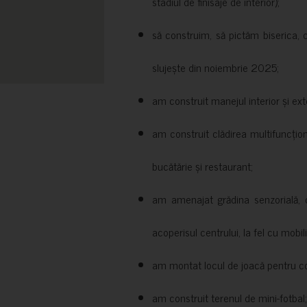
stadiul de finisaje de interior);
să construim, să pictăm biserica, 
slujește din noiembrie 2025;
am construit manejul interior și exte
am construit clădirea multifuncțio
bucătărie și restaurant;
am amenajat grădina senzorială, c
acoperisul centrului, la fel cu mobili
am montat locul de joacă pentru cop
am construit terenul de mini-fotbal;