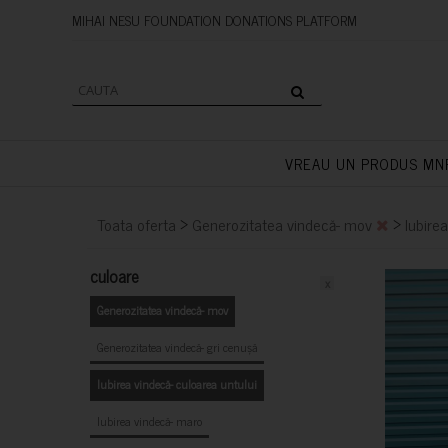
MIHAI NESU FOUNDATION DONAT
VREAU UN PRODUS MN
>
>
Toata oferta
Generozitatea vindecă- mov
Iubire
culoare
x
Generozitatea vindecă- mov
Generozitatea vindecă- gri cenușă
Iubirea vindecă- culoarea untului
Iubirea vindecă- maro