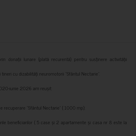
in donații lunare (plată recurentă) pentru susținere activității
ineri cu dizabilități neuromotorii ”Sfântul Nectarie”.
e 2020-iunie 2026 am reușit:
de recuperare ”Sfântul Nectarie” ( 1000 mp);
le beneficiarilor ( 5 case și 2 apartamente și casa nr 8 este la