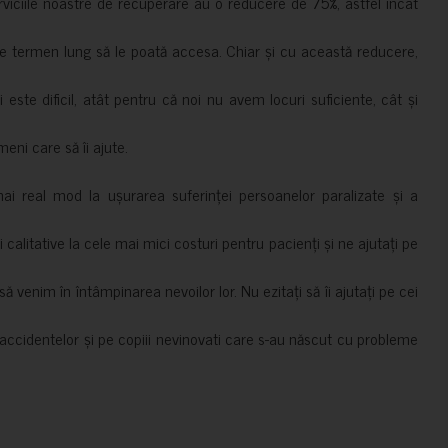
erviciile noastre de recuperare au o reducere de 75%, astfel încât
e termen lung să le poată accesa. Chiar și cu această reducere,
i este dificil, atât pentru că noi nu avem locuri suficiente, cât și
meni care să îi ajute.
mai real mod la ușurarea suferinței persoanelor paralizate și a
ii calitative la cele mai mici costuri pentru pacienți și ne ajutați pe
 venim în întâmpinarea nevoilor lor. Nu ezitați să îi ajutați pe cei
accidentelor și pe copiii nevinovati care s-au născut cu probleme