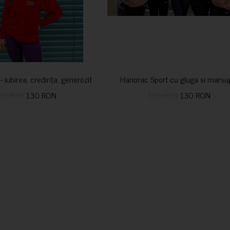
i- iubirea, credința, generozitatea vindecă
Hanorac Sport cu gluga si marsu
50 RON
130 RON
170 RON
130 RON