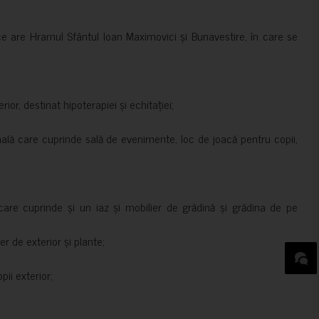
ce are Hramul Sfântul Ioan Maximovici și Bunavestire, în care se
rior, destinat hipoterapiei și echitației;
nală care cuprinde sală de evenimente, loc de joacă pentru copii,
are cuprinde și un iaz și mobilier de grădină și grădina de pe
er de exterior și plante;
ii exterior;