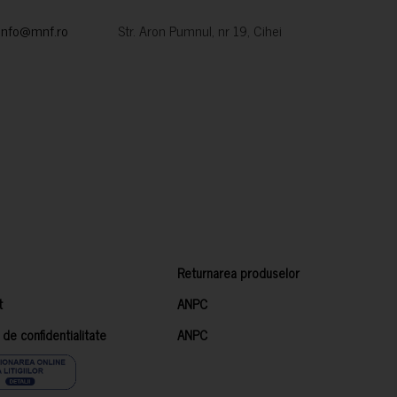
info@mnf.ro
Str. Aron Pumnul, nr 19, Cihei
Returnarea produselor
t
ANPC
a de confidentialitate
ANPC