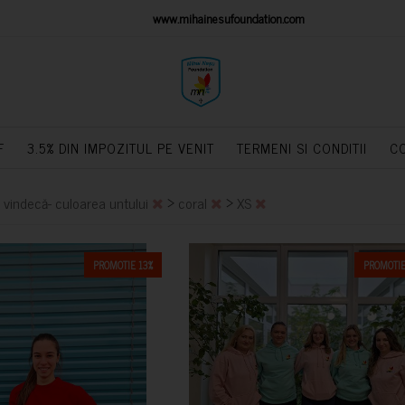
IONS PLATFORM
www.mihainesufoundation.com
powere
F
3.5% DIN IMPOZITUL PE VENIT
TERMENI SI CONDITII
C
>
>
a vindecă- culoarea untului
coral
XS
PROMOTIE 13%
PROMOTIE
CUMPARA
CUMPARA