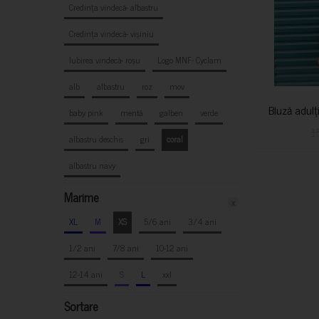
Credința vindecă- albastru
Credința vindecă- vișiniu
Iubirea vindecă- roșu
Logo MNF- Cyclam
alb
albastru
roz
mov
Bluză adulț
baby pink
mentă
galben
verde
1
albastru deschis
gri
coral
albastru navy
Marime
x
XL
M
XS
5/6 ani
3/4 ani
1/2 ani
7/8 ani
10-12 ani
12-14 ani
S
L
xxl
Sortare