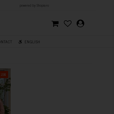
d by Shopia.ro
ONTACT
ENGLISH
 23%