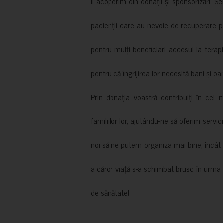
îi acoperim din donații și sponsorizări. S
pacienții care au nevoie de recuperare p
pentru mulți beneficiari accesul la terapi
pentru că îngrijirea lor necesită bani și oa
Prin donația voastră contribuiți în cel 
familiilor lor, ajutându-ne să oferim servic
noi să ne putem organiza mai bine, încât să
a căror viață s-a schimbat brusc în urma 
de sănătate!