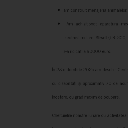
am construit menajeria animalelor, cu
Am achiziționat aparatura medi
electrostimulare: Stiwell și RT300, 
s-a ridicat la 90000 euro.
În 28 octombrie 2025 am deschis Centrul
cu dizabilități și aproximativ 70 de adul
încetare, cu grad maxim de ocupare.
Cheltuielile noastre lunare cu activitate