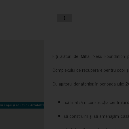
1
Fiți alături de Mihai Neșu Foundation pr
Complexului de recuperare pentru copii și t
Cu ajutorul donatorilor, în perioada iuli
să finalizăm construcția centrului 
copii și adulti cu dizabilitati neuromotorii Sfântul Nectarie
copii și adulti cu dizabilitati neuromotorii Sfântul Nectarie
să construim și să amenajăm cazări