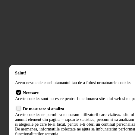
Salut!
Avem nevoie de consimtamantul tau de a folosi urmatoarele cookies:
Necesare
Aceste cookies sunt necesare pentru functionarea site-ului web si nu po
De masurare si analiza
Aceste cookies ne permit sa numaram utilizatorii care viziteaza site-ul 
anumit element din pagina – rapoarte statistice, precum si sa analiza
si alegerile pe care le-ai facut, pentru a-ti oferi un continut personaliz
De asemenea, informatiile colectate ne ajuta sa imbunatatim performant
functionalitatilor acestuia.