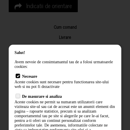
Indicatii de orientare
Cum comand
Livrare
Returnarea produselor
Salut!
Termeni si conditii
Avem nevoie de consimtamantul tau de a folosi urmatoarele
Contact
cookies:
ANPC
Necesare
Aceste cookies sunt necesare pentru functionarea site-ului
Termeni si conditii
web si nu pot fi dezactivate
De masurare si analiza
Politica de confidentialitate
Aceste cookies ne permit sa numaram utilizatorii care
viziteaza site-ul sau cat de accesat este un anumit element din
ANPC
pagina – rapoarte statistice, precum si sa analizam
comportamentul tau pe site si alegerile pe care le-ai facut,
pentru a-ti oferi un continut personalizat conform
preferintelor tale. De asemenea, informatiile colectate ne
ajuta sa imbunatatim performanta site-ului si a