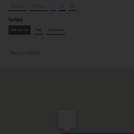
10-12 ani
12-14 ani
S
L
xxl
Sortare
Cele mai noi
Pret
Denumire
Nici un rezultat
-