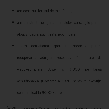
am construit terenul de mini-fotbal;
am construit menajeria animalelor, cu spațiile pentru
Alpaca, capre, păuni, rațe, iepuri, câini;
Am achiziționat aparatura medicală pentru
recuperarea adulților, respectiv 2 aparate de
electrostimulare: Stiwell și RT300, pe lângă
achiziționarea și dotarea a 3 săli Therasuit, investiție
ce s-a ridicat la 90000 euro.
În 28 octombrie 2025 am deschis Centrul de recuperare