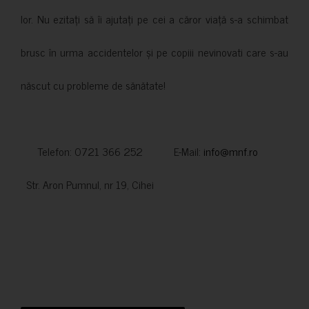
lor. Nu ezitați să îi ajutați pe cei a căror viață s-a schimbat
brusc în urma accidentelor și pe copiii nevinovati care s-au
născut cu probleme de sănătate!
Telefon: 0721 366 252 E-Mail:
info@mnf.ro
Str. Aron Pumnul, nr 19, Cihei