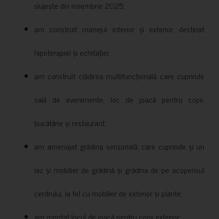
slujește din noiembrie 2025;
am construit manejul interior și exterior, destinat
hipoterapiei și echitației;
am construit clădirea multifuncțională care cuprinde
sală de evenimente, loc de joacă pentru copii,
bucătărie și restaurant;
am amenajat grădina senzorială, care cuprinde și un
iaz și mobilier de grădină și grădina de pe acoperisul
centrului, la fel cu mobilier de exterior și plante;
am montat locul de joacă pentru copii exterior;