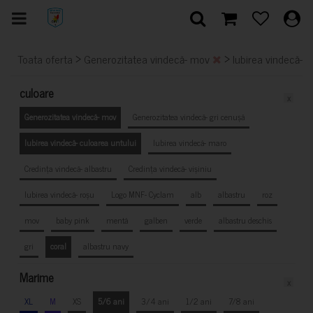
>
>
Toata oferta
Generozitatea vindecă- mov
Iubirea vindecă- 
culoare
x
Generozitatea vindecă- mov
Generozitatea vindecă- gri cenușă
Iubirea vindecă- culoarea untului
Iubirea vindecă- maro
Credința vindecă- albastru
Credința vindecă- vișiniu
Iubirea vindecă- roșu
Logo MNF- Cyclam
alb
albastru
roz
mov
baby pink
mentă
galben
verde
albastru deschis
gri
coral
albastru navy
Marime
x
XL
M
XS
5/6 ani
3/4 ani
1/2 ani
7/8 ani