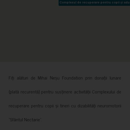
Complexul de recuperare pentru copii și adult
Complexul de recuperare pentru copii și adult
Fiți alături de Mihai Neșu Foundation prin donații lunare
(plată recurentă) pentru susținere activității Complexului de
recuperare pentru copii și tineri cu dizabilități neuromotorii
”Sfântul Nectarie”.