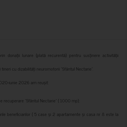
in donații lunare (plată recurentă) pentru susținere activității
ineri cu dizabilități neuromotorii ”Sfântul Nectarie”.
e 2020-iunie 2026 am reușit:
de recuperare ”Sfântul Nectarie” ( 1000 mp);
le beneficiarilor ( 5 case și 2 apartamente și casa nr 8 este la