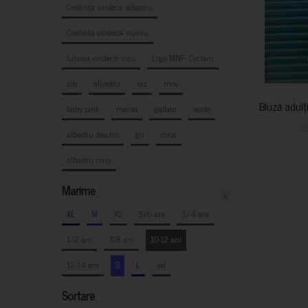
Credința vindecă- albastru
Credința vindecă- vișiniu
Iubirea vindecă- roșu
Logo MNF- Cyclam
alb
albastru
roz
mov
Bluză adulț
baby pink
mentă
galben
verde
1
albastru deschis
gri
coral
albastru navy
Marime
x
XL
M
XS
5/6 ani
3/4 ani
1/2 ani
7/8 ani
10-12 ani
12-14 ani
S
L
xxl
Sortare