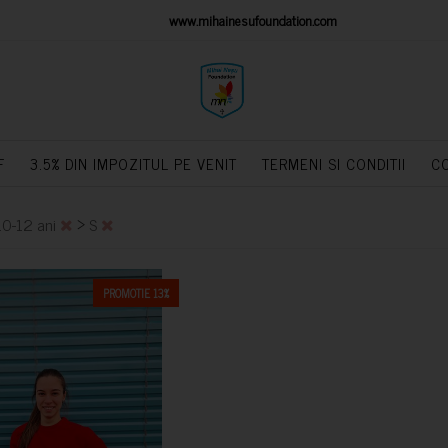
IONS PLATFORM
www.mihainesufoundation.com
powere
F
3.5% DIN IMPOZITUL PE VENIT
TERMENI SI CONDITII
C
>
10-12 ani
S
PROMOTIE 13%
CUMPARA