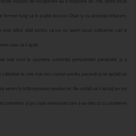
erviciile noastre de recuperare au o reducere de 75%, astfel încât
e termen lung să le poată accesa. Chiar și cu această reducere,
i este dificil, atât pentru că noi nu avem locuri suficiente, cât și
meni care să îi ajute.
mai real mod la ușurarea suferinței persoanelor paralizate și a
ii calitative la cele mai mici costuri pentru pacienți și ne ajutați pe
 venim în întâmpinarea nevoilor lor. Nu ezitați să îi ajutați pe cei
accidentelor și pe copiii nevinovati care s-au născut cu probleme