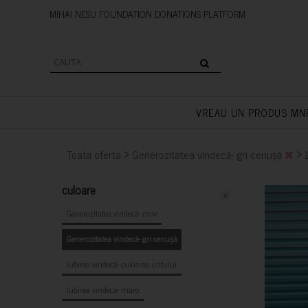
MIHAI NESU FOUNDATION DONAT
VREAU UN PRODUS MN
>
>
Toata oferta
Generozitatea vindecă- gri cenușă
culoare
x
Generozitatea vindecă- mov
Generozitatea vindecă- gri cenușă
Iubirea vindecă- culoarea untului
Iubirea vindecă- maro