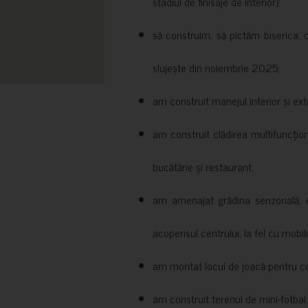
stadiul de finisaje de interior);
să construim, să pictăm biserica, 
slujește din noiembrie 2025;
am construit manejul interior și exte
am construit clădirea multifuncțio
bucătărie și restaurant;
am amenajat grădina senzorială, c
acoperisul centrului, la fel cu mobili
am montat locul de joacă pentru cop
am construit terenul de mini-fotbal;