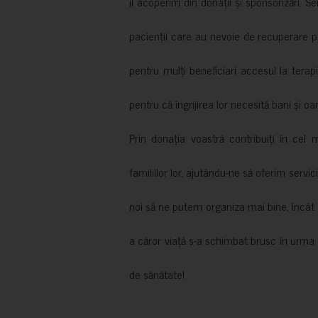
îi acoperim din donații și sponsorizări. S
pacienții care au nevoie de recuperare p
pentru mulți beneficiari accesul la terapi
pentru că îngrijirea lor necesită bani și oa
Prin donația voastră contribuiți în cel 
familiilor lor, ajutându-ne să oferim servic
noi să ne putem organiza mai bine, încât să
a căror viață s-a schimbat brusc în urma 
de sănătate!