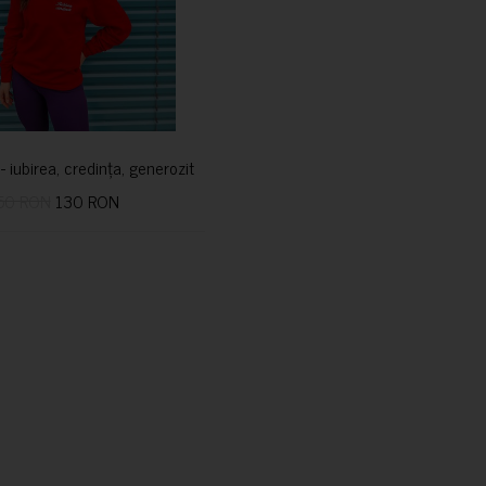
i- iubirea, credința, generozitatea vindecă
50 RON
130 RON