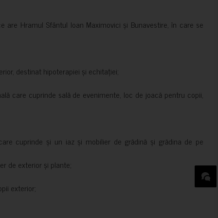
ce are Hramul Sfântul Ioan Maximovici și Bunavestire, în care se
rior, destinat hipoterapiei și echitației;
nală care cuprinde sală de evenimente, loc de joacă pentru copii,
are cuprinde și un iaz și mobilier de grădină și grădina de pe
er de exterior și plante;
ii exterior;