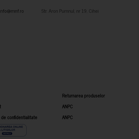
info@mnf.ro
Str. Aron Pumnul, nr 19, Cihei
Returnarea produselor
t
ANPC
a de confidentialitate
ANPC