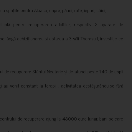
 spațiile pentru Alpaca, capre, păuni, rațe, iepuri, câini;
cală pentru recuperarea adulților, respectiv 2 aparate de
pe lângă achiziționarea și dotarea a 3 săli Therasuit, investiție ce
 de recuperare Sfântul Nectarie și de atunci peste 140 de copii
ți au venit constant la terapii , activitatea desfășurându-se fără
a centrului de recuperare ajung la 48000 euro lunar, bani pe care