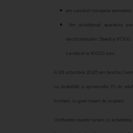
am construit menajeria animalelor, cu
Am achiziționat aparatura medi
electrostimulare: Stiwell și RT300, 
s-a ridicat la 90000 euro.
În 28 octombrie 2025 am deschis Centrul
cu dizabilități și aproximativ 70 de adul
încetare, cu grad maxim de ocupare.
Cheltuielile noastre lunare cu activitate