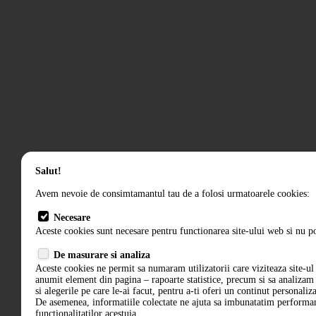
Salut!
Avem nevoie de consimtamantul tau de a folosi urmatoarele cookies:
Necesare
Aceste cookies sunt necesare pentru functionarea site-ului web si nu po
De masurare si analiza
Aceste cookies ne permit sa numaram utilizatorii care viziteaza site-ul 
anumit element din pagina – rapoarte statistice, precum si sa analiza
si alegerile pe care le-ai facut, pentru a-ti oferi un continut personaliz
De asemenea, informatiile colectate ne ajuta sa imbunatatim performant
functionalitatilor acestuia.