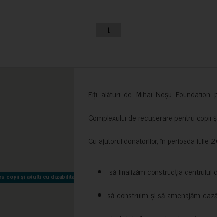
1
Fiți alături de Mihai Neșu Foundation pr
Complexului de recuperare pentru copii și t
Cu ajutorul donatorilor, în perioada iuli
să finalizăm construcția centrului 
copii și adulti cu dizabilitati neuromotorii Sfântul Nectarie
copii și adulti cu dizabilitati neuromotorii Sfântul Nectarie
să construim și să amenajăm cazări