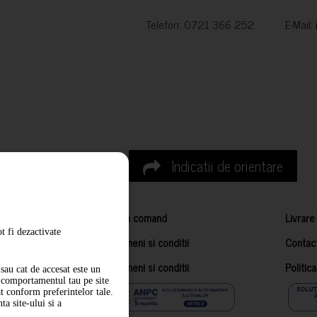
Telefon: 0721 366 252 E-Mail:
Indicatii de orientare
Cum comand
Livrare
t fi dezactivate
Termeni si conditii
Contac
Termeni si conditii
Politic
sau cat de accesat este un
m comportamentul tau pe site
at conform preferintelor tale.
a site-ului si a