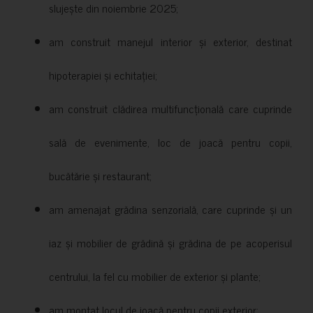
slujește din noiembrie 2025;
am construit manejul interior și exterior, destinat
hipoterapiei și echitației;
am construit clădirea multifuncțională care cuprinde
sală de evenimente, loc de joacă pentru copii,
bucătărie și restaurant;
am amenajat grădina senzorială, care cuprinde și un
iaz și mobilier de grădină și grădina de pe acoperisul
centrului, la fel cu mobilier de exterior și plante;
am montat locul de joacă pentru copii exterior;