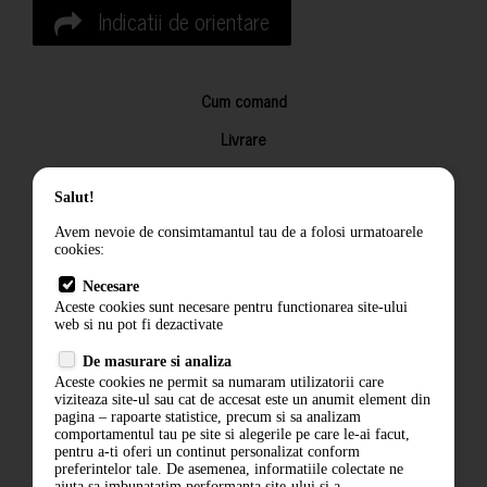
Indicatii de orientare
Cum comand
Livrare
Returnarea produselor
Salut!
Termeni si conditii
Avem nevoie de consimtamantul tau de a folosi urmatoarele
Contact
cookies:
ANPC
Necesare
Aceste cookies sunt necesare pentru functionarea site-ului
Termeni si conditii
web si nu pot fi dezactivate
Politica de confidentialitate
De masurare si analiza
Aceste cookies ne permit sa numaram utilizatorii care
ANPC
viziteaza site-ul sau cat de accesat este un anumit element din
pagina – rapoarte statistice, precum si sa analizam
comportamentul tau pe site si alegerile pe care le-ai facut,
pentru a-ti oferi un continut personalizat conform
preferintelor tale. De asemenea, informatiile colectate ne
ajuta sa imbunatatim performanta site-ului si a