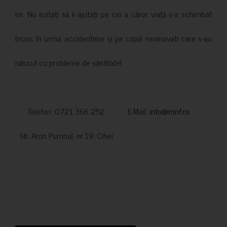
lor. Nu ezitați să îi ajutați pe cei a căror viață s-a schimbat
brusc în urma accidentelor și pe copiii nevinovati care s-au
născut cu probleme de sănătate!
Telefon: 0721 366 252 E-Mail:
info@mnf.ro
Str. Aron Pumnul, nr 19, Cihei