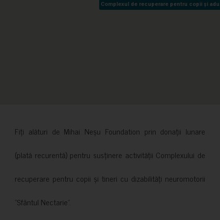
Complexul de recuperare pentru copii și adult
Complexul de recuperare pentru copii și adult
Fiți alături de Mihai Neșu Foundation prin donații lunare
(plată recurentă) pentru susținere activității Complexului de
recuperare pentru copii și tineri cu dizabilități neuromotorii
”Sfântul Nectarie”.