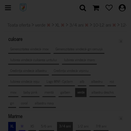
>
>
>
>
>
Toata oferta
verde
XL
3/4 ani
10-12 ani
12-1
culoare
x
Generozitatea vindecă- mov
Generozitatea vindecă- gri cenușă
Iubirea vindecă- culoarea untului
Iubirea vindecă- maro
Credința vindecă- albastru
Credința vindecă- vișiniu
Iubirea vindecă- roșu
Logo MNF- Cyclam
alb
albastru
roz
mov
baby pink
mentă
galben
verde
albastru deschis
gri
coral
albastru navy
Marime
x
XL
M
XS
5/6 ani
3/4 ani
1/2 ani
7/8 ani