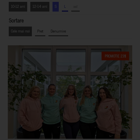
10-12 ani
12-14 ani
S
L
xxl
Sortare
Cele mai noi
Pret
Denumire
PROMOTIE 23%