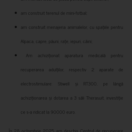
am construit terenul de mini-fotbal;
am construit menajeria animalelor, cu spațiile pentru
Alpaca, capre, păuni, rațe, iepuri, câini;
Am achiziționat aparatura medicală pentru
recuperarea adulților, respectiv 2 aparate de
electrostimulare: Stiwell și RT300, pe lângă
achiziționarea și dotarea a 3 săli Therasuit, investiție
ce s-a ridicat la 90000 euro.
În 28 octombrie 2025 am deschis Centrul de recuperare