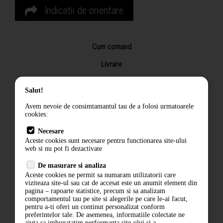
Indicatii de orientare
Cum comand
Livrare
Returnarea produselor
Salut!
Termeni si conditii
Avem nevoie de consimtamantul tau de a folosi urmatoarele
Contact
cookies:
ANPC
Necesare
Aceste cookies sunt necesare pentru functionarea site-ului
Termeni si conditii
web si nu pot fi dezactivate
Politica de confidentialitate
De masurare si analiza
Aceste cookies ne permit sa numaram utilizatorii care
ANPC
viziteaza site-ul sau cat de accesat este un anumit element din
pagina – rapoarte statistice, precum si sa analizam
comportamentul tau pe site si alegerile pe care le-ai facut,
pentru a-ti oferi un continut personalizat conform
preferintelor tale. De asemenea, informatiile colectate ne
ajuta sa imbunatatim performanta site-ului si a