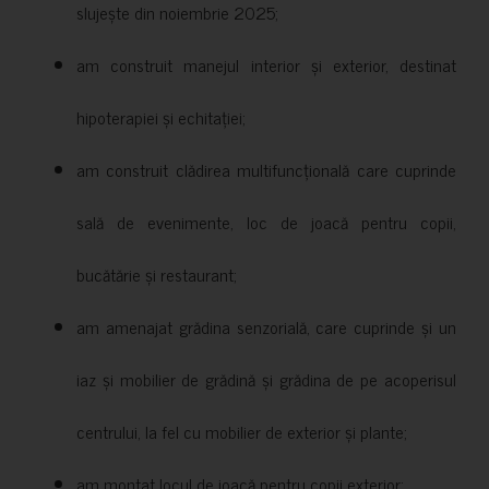
slujește din noiembrie 2025;
am construit manejul interior și exterior, destinat
hipoterapiei și echitației;
am construit clădirea multifuncțională care cuprinde
sală de evenimente, loc de joacă pentru copii,
bucătărie și restaurant;
am amenajat grădina senzorială, care cuprinde și un
iaz și mobilier de grădină și grădina de pe acoperisul
centrului, la fel cu mobilier de exterior și plante;
am montat locul de joacă pentru copii exterior;