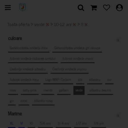
>
>
>
Toata oferta
verde
10-12 ani
S
culoare
x
Generozitatea vindecă- mov
Generozitatea vindecă- gri cenușă
Iubirea vindecă- culoarea untului
Iubirea vindecă- maro
Credința vindecă- albastru
Credința vindecă- vișiniu
Iubirea vindecă- roșu
Logo MNF- Cyclam
alb
albastru
roz
mov
baby pink
mentă
galben
verde
albastru deschis
gri
coral
albastru navy
Marime
x
XL
M
XS
5/6 ani
3/4 ani
1/2 ani
7/8 ani