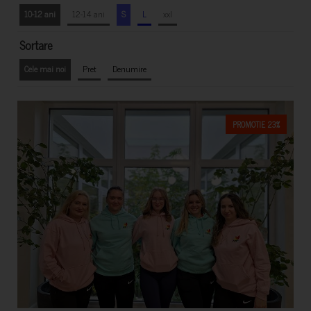
10-12 ani
12-14 ani
S
L
xxl
Sortare
Cele mai noi
Pret
Denumire
PROMOTIE 23%