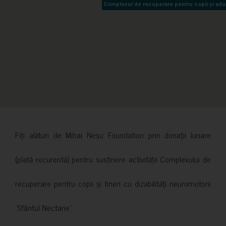
Complexul de recuperare pentru copii și adult
Complexul de recuperare pentru copii și adult
Fiți alături de Mihai Neșu Foundation prin donații lunare
(plată recurentă) pentru susținere activității Complexului de
recuperare pentru copii și tineri cu dizabilități neuromotorii
”Sfântul Nectarie”.