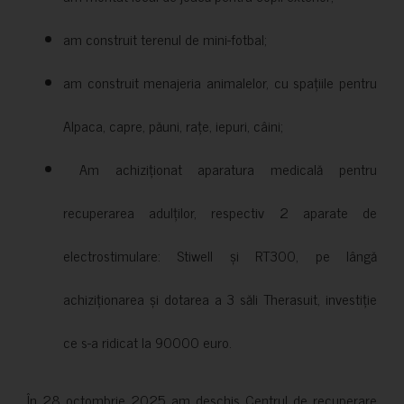
am construit terenul de mini-fotbal;
am construit menajeria animalelor, cu spațiile pentru
Alpaca, capre, păuni, rațe, iepuri, câini;
Am achiziționat aparatura medicală pentru
recuperarea adulților, respectiv 2 aparate de
electrostimulare: Stiwell și RT300, pe lângă
achiziționarea și dotarea a 3 săli Therasuit, investiție
ce s-a ridicat la 90000 euro.
În 28 octombrie 2025 am deschis Centrul de recuperare