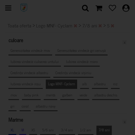
>
>
>
Toata oferta
Logo MNF- Cyclam
7/8 ani
S
culoare
x
Generozitatea vindecă- mov
Generozitatea vindecă- gri cenușă
Iubirea vindecă- culoarea untului
Iubirea vindecă- maro
Credința vindecă- albastru
Credința vindecă- vișiniu
Iubirea vindecă- roșu
Logo MNF- Cyclam
alb
albastru
roz
mov
baby pink
mentă
galben
verde
albastru deschis
gri
coral
albastru navy
Marime
x
XL
M
XS
5/6 ani
3/4 ani
1/2 ani
7/8 ani