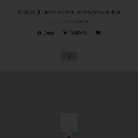
Bluză adulți- iubirea, credința, generozitatea vindecă
150 RON
130 RON
Detalii
CUMPARA
1
-