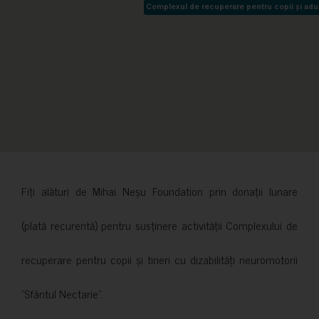
Complexul de recuperare pentru copii și adult
Complexul de recuperare pentru copii și adult
Fiți alături de Mihai Neșu Foundation prin donații lunare
(plată recurentă) pentru susținere activității Complexului de
recuperare pentru copii și tineri cu dizabilități neuromotorii
”Sfântul Nectarie”.