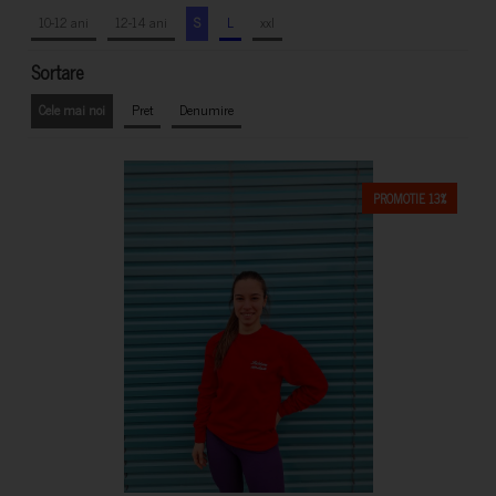
10-12 ani
12-14 ani
S
L
xxl
Sortare
Cele mai noi
Pret
Denumire
PROMOTIE 13%