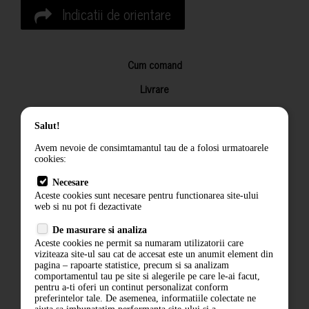
Indicatii de orientare
Cum comand
Livrare
Returnarea produselor
Salut!
Termeni si conditii
Avem nevoie de consimtamantul tau de a folosi urmatoarele
Contact
cookies:
ANPC
Necesare
Aceste cookies sunt necesare pentru functionarea site-ului
Termeni si conditii
web si nu pot fi dezactivate
De masurare si analiza
Politica de confidentialitate
Aceste cookies ne permit sa numaram utilizatorii care
viziteaza site-ul sau cat de accesat este un anumit element din
ANPC
pagina – rapoarte statistice, precum si sa analizam
comportamentul tau pe site si alegerile pe care le-ai facut,
pentru a-ti oferi un continut personalizat conform
preferintelor tale. De asemenea, informatiile colectate ne