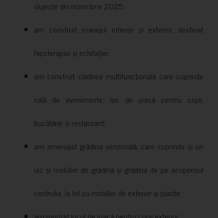
slujește din noiembrie 2025;
am construit manejul interior și exterior, destinat
hipoterapiei și echitației;
am construit clădirea multifuncțională care cuprinde
sală de evenimente, loc de joacă pentru copii,
bucătărie și restaurant;
am amenajat grădina senzorială, care cuprinde și un
iaz și mobilier de grădină și grădina de pe acoperisul
centrului, la fel cu mobilier de exterior și plante;
am montat locul de joacă pentru copii exterior;