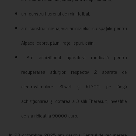
am construit terenul de mini-fotbal;
am construit menajeria animalelor, cu spațiile pentru
Alpaca, capre, păuni, rațe, iepuri, câini;
Am achiziționat aparatura medicală pentru
recuperarea adulților, respectiv 2 aparate de
electrostimulare: Stiwell și RT300, pe lângă
achiziționarea și dotarea a 3 săli Therasuit, investiție
ce s-a ridicat la 90000 euro.
În 28 octombrie 2025 am deschis Centrul de recuperare