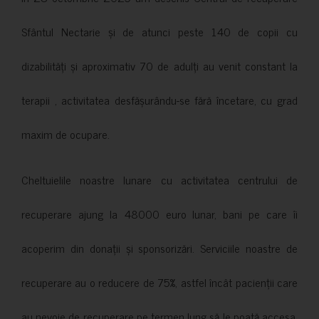
Sfântul Nectarie și de atunci peste 140 de copii cu
dizabilități și aproximativ 70 de adulți au venit constant la
terapii , activitatea desfășurându-se fără încetare, cu grad
maxim de ocupare.
Cheltuielile noastre lunare cu activitatea centrului de
recuperare ajung la 48000 euro lunar, bani pe care îi
acoperim din donații și sponsorizări. Serviciile noastre de
recuperare au o reducere de 75%, astfel încât pacienții care
au nevoie de recuperare pe termen lung să le poată accesa.