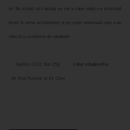
lor. Nu ezitați să îi ajutați pe cei a căror viață s-a schimbat
brusc în urma accidentelor și pe copiii nevinovati care s-au
născut cu probleme de sănătate!
Telefon: 0721 366 252 E-Mail:
info@mnf.ro
Str. Aron Pumnul, nr 19, Cihei