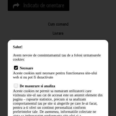
Indicatii de orientare
Cum comand
Livrare
Returnarea produselor
Salut!
Termeni si conditii
Avem nevoie de consimtamantul tau de a folosi urmatoarele
Contact
cookies:
ANPC
Necesare
Aceste cookies sunt necesare pentru functionarea site-ului
Termeni si conditii
web si nu pot fi dezactivate
Politica de confidentialitate
De masurare si analiza
Aceste cookies ne permit sa numaram utilizatorii care
ANPC
viziteaza site-ul sau cat de accesat este un anumit element din
pagina – rapoarte statistice, precum si sa analizam
comportamentul tau pe site si alegerile pe care le-ai facut,
pentru a-ti oferi un continut personalizat conform
preferintelor tale. De asemenea, informatiile colectate ne
ajuta sa imbunatatim performanta site-ului si a