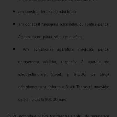
am construit terenul de mini-fotbal;
am construit menajeria animalelor, cu spațiile pentru
Alpaca, capre, păuni, rațe, iepuri, câini;
Am achiziționat aparatura medicală pentru
recuperarea adulților, respectiv 2 aparate de
electrostimulare: Stiwell și RT300, pe lângă
achiziționarea și dotarea a 3 săli Therasuit, investiție
ce s-a ridicat la 90000 euro.
În 28 octombrie 2025 am deschis Centrul de recuperare