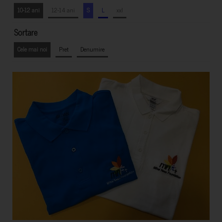
10-12 ani
12-14 ani
S
L
xxl
Sortare
Cele mai noi
Pret
Denumire