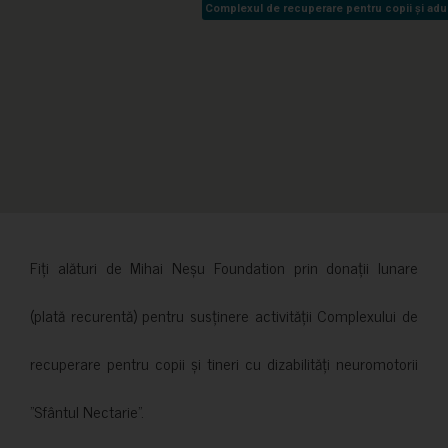
Complexul de recuperare pentru copii și adult
Complexul de recuperare pentru copii și adult
Fiți alături de Mihai Neșu Foundation prin donații lunare
(plată recurentă) pentru susținere activității Complexului de
recuperare pentru copii și tineri cu dizabilități neuromotorii
”Sfântul Nectarie”.