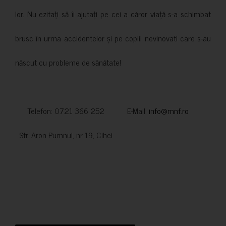
lor. Nu ezitați să îi ajutați pe cei a căror viață s-a schimbat
brusc în urma accidentelor și pe copiii nevinovati care s-au
născut cu probleme de sănătate!
Telefon: 0721 366 252 E-Mail:
info@mnf.ro
Str. Aron Pumnul, nr 19, Cihei