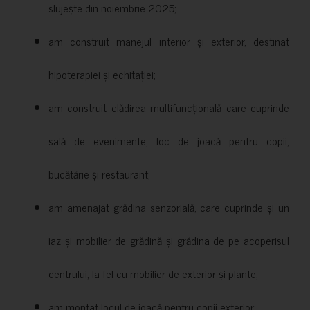
slujește din noiembrie 2025;
am construit manejul interior și exterior, destinat
hipoterapiei și echitației;
am construit clădirea multifuncțională care cuprinde
sală de evenimente, loc de joacă pentru copii,
bucătărie și restaurant;
am amenajat grădina senzorială, care cuprinde și un
iaz și mobilier de grădină și grădina de pe acoperisul
centrului, la fel cu mobilier de exterior și plante;
am montat locul de joacă pentru copii exterior;