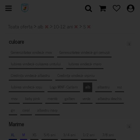
>
>
>
Toata oferta
alb
10-12 ani
S
culoare
x
Generozitatea vindecă- mov
Generozitatea vindecă- gri cenușă
Iubirea vindecă- culoarea untului
Iubirea vindecă- maro
Credința vindecă- albastru
Credința vindecă- vișiniu
Iubirea vindecă- roșu
Logo MNF- Cyclam
alb
albastru
roz
mov
baby pink
mentă
galben
verde
albastru deschis
gri
coral
albastru navy
Marime
x
XL
M
XS
5/6 ani
3/4 ani
1/2 ani
7/8 ani