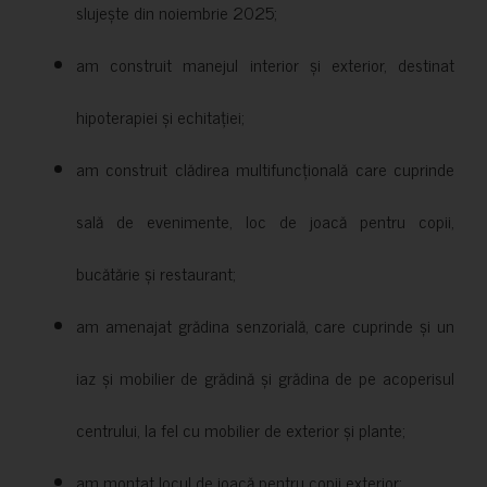
slujește din noiembrie 2025;
am construit manejul interior și exterior, destinat
hipoterapiei și echitației;
am construit clădirea multifuncțională care cuprinde
sală de evenimente, loc de joacă pentru copii,
bucătărie și restaurant;
am amenajat grădina senzorială, care cuprinde și un
iaz și mobilier de grădină și grădina de pe acoperisul
centrului, la fel cu mobilier de exterior și plante;
am montat locul de joacă pentru copii exterior;