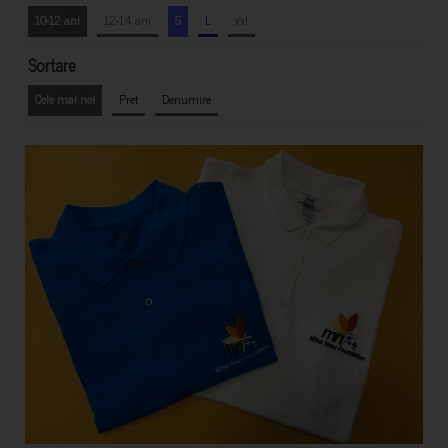
10-12 ani
12-14 ani
S
L
xxl
Sortare
Cele mai noi
Pret
Denumire