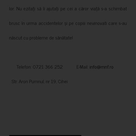
lor. Nu ezitați să îi ajutați pe cei a căror viață s-a schimbat
brusc în urma accidentelor și pe copiii nevinovati care s-au
născut cu probleme de sănătate!
Telefon: 0721 366 252 E-Mail:
info@mnf.ro
Str. Aron Pumnul, nr 19, Cihei