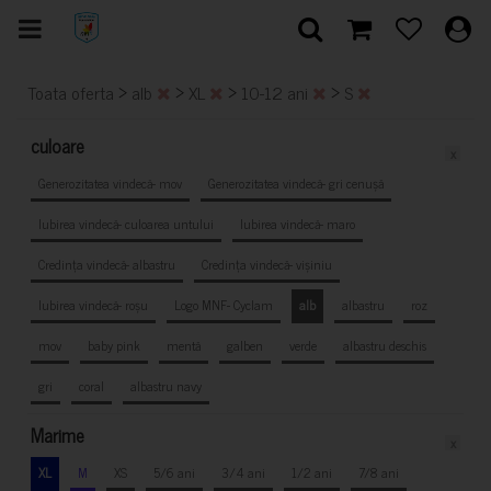
>
>
>
>
Toata oferta
alb
XL
10-12 ani
S
culoare
x
Generozitatea vindecă- mov
Generozitatea vindecă- gri cenușă
Iubirea vindecă- culoarea untului
Iubirea vindecă- maro
Credința vindecă- albastru
Credința vindecă- vișiniu
Iubirea vindecă- roșu
Logo MNF- Cyclam
alb
albastru
roz
mov
baby pink
mentă
galben
verde
albastru deschis
gri
coral
albastru navy
Marime
x
XL
M
XS
5/6 ani
3/4 ani
1/2 ani
7/8 ani