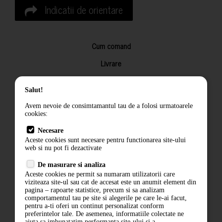
Indicatii de orientare
Cum comand
Livrare
Returnarea produselor
Salut!
Termeni si conditii
Avem nevoie de consimtamantul tau de a folosi urmatoarele
Contact
cookies:
ANPC
Necesare
Aceste cookies sunt necesare pentru functionarea site-ului
Termeni si conditii
web si nu pot fi dezactivate
Politica de confidentialitate
De masurare si analiza
Aceste cookies ne permit sa numaram utilizatorii care
ANPC
viziteaza site-ul sau cat de accesat este un anumit element din
pagina – rapoarte statistice, precum si sa analizam
comportamentul tau pe site si alegerile pe care le-ai facut,
pentru a-ti oferi un continut personalizat conform
preferintelor tale. De asemenea, informatiile colectate ne
ajuta sa imbunatatim performanta site-ului si a