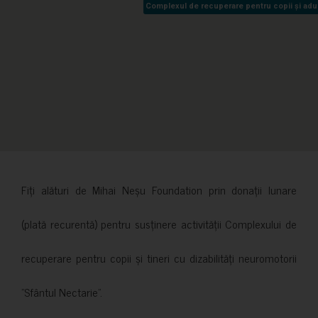
Complexul de recuperare pentru copii și adult
Complexul de recuperare pentru copii și adult
Fiți alături de Mihai Neșu Foundation prin donații lunare
(plată recurentă) pentru susținere activității Complexului de
recuperare pentru copii și tineri cu dizabilități neuromotorii
”Sfântul Nectarie”.