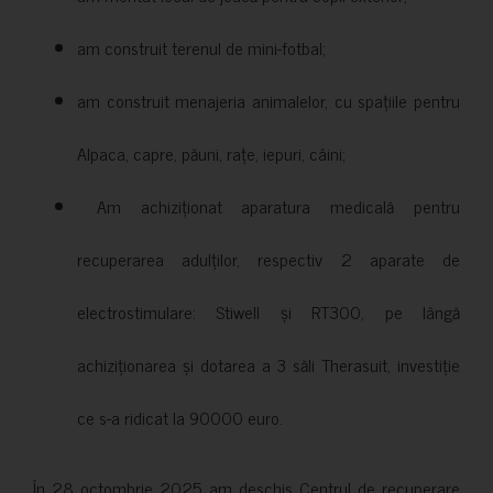
am construit terenul de mini-fotbal;
am construit menajeria animalelor, cu spațiile pentru
Alpaca, capre, păuni, rațe, iepuri, câini;
Am achiziționat aparatura medicală pentru
recuperarea adulților, respectiv 2 aparate de
electrostimulare: Stiwell și RT300, pe lângă
achiziționarea și dotarea a 3 săli Therasuit, investiție
ce s-a ridicat la 90000 euro.
În 28 octombrie 2025 am deschis Centrul de recuperare