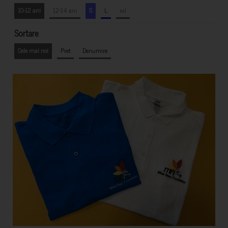
10-12 ani
12-14 ani
S
L
xxl
Sortare
Cele mai noi
Pret
Denumire