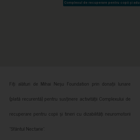
Complexul de recuperare pentru copii și adult
Complexul de recuperare pentru copii și adult
Fiți alături de Mihai Neșu Foundation prin donații lunare
(plată recurentă) pentru susținere activității Complexului de
recuperare pentru copii și tineri cu dizabilități neuromotorii
”Sfântul Nectarie”.