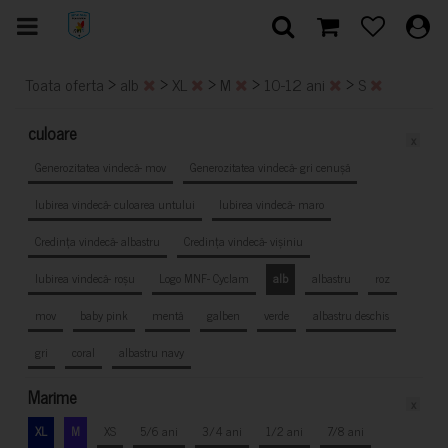
>
>
>
>
>
Toata oferta
alb
XL
M
10-12 ani
S
culoare
x
Generozitatea vindecă- mov
Generozitatea vindecă- gri cenușă
Iubirea vindecă- culoarea untului
Iubirea vindecă- maro
Credința vindecă- albastru
Credința vindecă- vișiniu
Iubirea vindecă- roșu
Logo MNF- Cyclam
alb
albastru
roz
mov
baby pink
mentă
galben
verde
albastru deschis
gri
coral
albastru navy
Marime
x
XL
M
XS
5/6 ani
3/4 ani
1/2 ani
7/8 ani