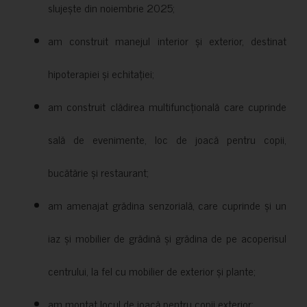
slujește din noiembrie 2025;
am construit manejul interior și exterior, destinat
hipoterapiei și echitației;
am construit clădirea multifuncțională care cuprinde
sală de evenimente, loc de joacă pentru copii,
bucătărie și restaurant;
am amenajat grădina senzorială, care cuprinde și un
iaz și mobilier de grădină și grădina de pe acoperisul
centrului, la fel cu mobilier de exterior și plante;
am montat locul de joacă pentru copii exterior;