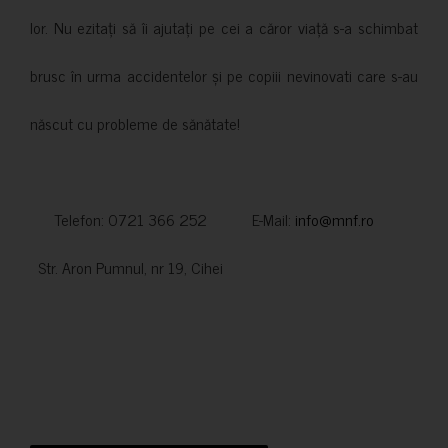
lor. Nu ezitați să îi ajutați pe cei a căror viață s-a schimbat
brusc în urma accidentelor și pe copiii nevinovati care s-au
născut cu probleme de sănătate!
Telefon: 0721 366 252 E-Mail:
info@mnf.ro
Str. Aron Pumnul, nr 19, Cihei