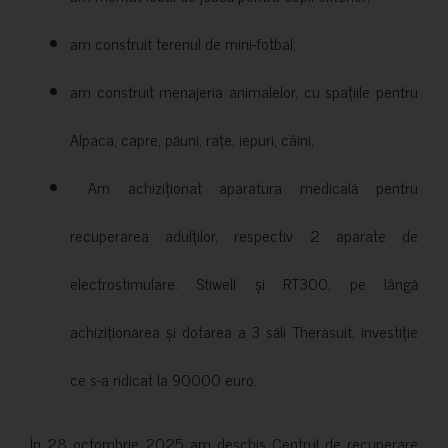
am construit terenul de mini-fotbal;
am construit menajeria animalelor, cu spațiile pentru
Alpaca, capre, păuni, rațe, iepuri, câini;
Am achiziționat aparatura medicală pentru
recuperarea adulților, respectiv 2 aparate de
electrostimulare: Stiwell și RT300, pe lângă
achiziționarea și dotarea a 3 săli Therasuit, investiție
ce s-a ridicat la 90000 euro.
În 28 octombrie 2025 am deschis Centrul de recuperare