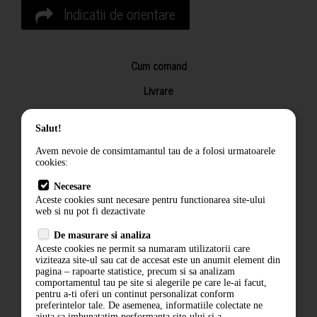
Indicatii de orientare
Cum comand
Livrare
Returnarea produselor
Salut!
Termeni si conditii
Avem nevoie de consimtamantul tau de a folosi urmatoarele
Contact
cookies:
ANPC
Necesare
Aceste cookies sunt necesare pentru functionarea site-ului
Termeni si conditii
web si nu pot fi dezactivate
Politica de confidentialitate
De masurare si analiza
Aceste cookies ne permit sa numaram utilizatorii care
ANPC
viziteaza site-ul sau cat de accesat este un anumit element din
pagina – rapoarte statistice, precum si sa analizam
comportamentul tau pe site si alegerile pe care le-ai facut,
pentru a-ti oferi un continut personalizat conform
preferintelor tale. De asemenea, informatiile colectate ne
ajuta sa imbunatatim performanta site-ului si a