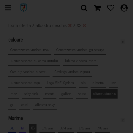
>
>
Toata oferta
albastru deschis
XS
culoare
x
Generozitatea vindecă- mov
Generozitatea vindecă- gri cenușă
Iubirea vindecă- culoarea untului
Iubirea vindecă- maro
Credința vindecă- albastru
Credința vindecă- vișiniu
Iubirea vindecă- roșu
Logo MNF- Cyclam
alb
albastru
roz
mov
baby pink
mentă
galben
verde
albastru deschis
gri
coral
albastru navy
Marime
x
XL
M
XS
5/6 ani
3/4 ani
1/2 ani
7/8 ani