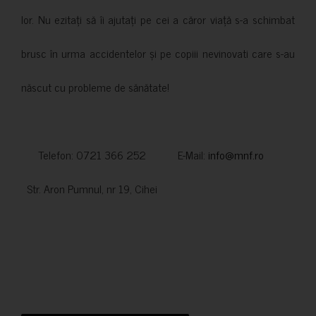
lor. Nu ezitați să îi ajutați pe cei a căror viață s-a schimbat
brusc în urma accidentelor și pe copiii nevinovati care s-au
născut cu probleme de sănătate!
Telefon: 0721 366 252 E-Mail:
info@mnf.ro
Str. Aron Pumnul, nr 19, Cihei