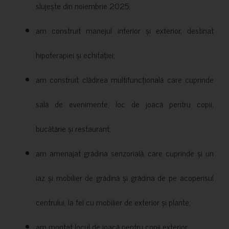
slujește din noiembrie 2025;
am construit manejul interior și exterior, destinat
hipoterapiei și echitației;
am construit clădirea multifuncțională care cuprinde
sală de evenimente, loc de joacă pentru copii,
bucătărie și restaurant;
am amenajat grădina senzorială, care cuprinde și un
iaz și mobilier de grădină și grădina de pe acoperisul
centrului, la fel cu mobilier de exterior și plante;
am montat locul de joacă pentru copii exterior;