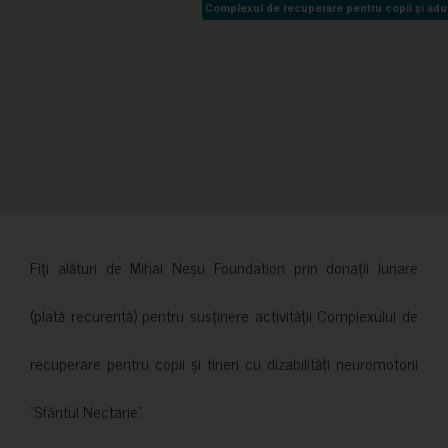
Complexul de recuperare pentru copii și adult
Complexul de recuperare pentru copii și adult
Fiți alături de Mihai Neșu Foundation prin donații lunare
(plată recurentă) pentru susținere activității Complexului de
recuperare pentru copii și tineri cu dizabilități neuromotorii
”Sfântul Nectarie”.