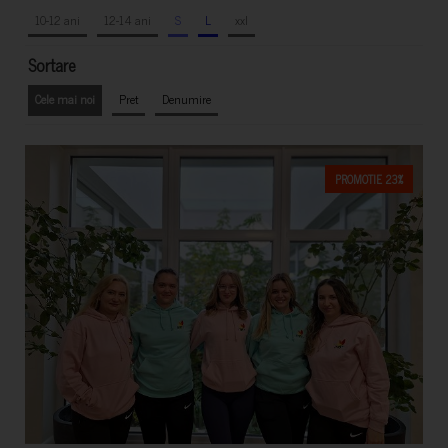
10-12 ani
12-14 ani
S
L
xxl
Sortare
Cele mai noi
Pret
Denumire
PROMOTIE 23%