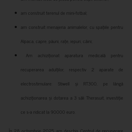
am construit terenul de mini-fotbal;
am construit menajeria animalelor, cu spațiile pentru
Alpaca, capre, păuni, rațe, iepuri, câini;
Am achiziționat aparatura medicală pentru
recuperarea adulților, respectiv 2 aparate de
electrostimulare: Stiwell și RT300, pe lângă
achiziționarea și dotarea a 3 săli Therasuit, investiție
ce s-a ridicat la 90000 euro.
În 28 octombrie 2025 am deschis Centrul de recuperare