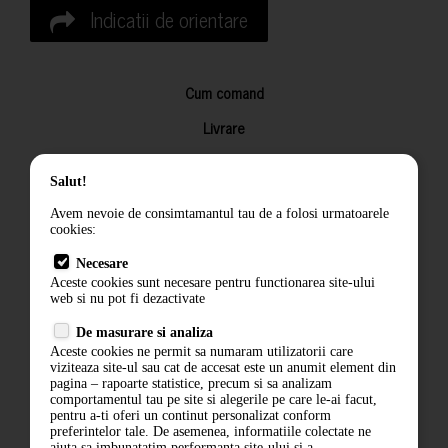
Indicatii de orientare
Cum comand
Livrare
Returnarea produselor
Salut!
Termeni si conditii
Avem nevoie de consimtamantul tau de a folosi urmatoarele
Contact
cookies:
ANPC
Necesare
Aceste cookies sunt necesare pentru functionarea site-ului
Termeni si conditii
web si nu pot fi dezactivate
Politica de confidentialitate
De masurare si analiza
Aceste cookies ne permit sa numaram utilizatorii care
ANPC
viziteaza site-ul sau cat de accesat este un anumit element din
pagina – rapoarte statistice, precum si sa analizam
comportamentul tau pe site si alegerile pe care le-ai facut,
pentru a-ti oferi un continut personalizat conform
preferintelor tale. De asemenea, informatiile colectate ne
ajuta sa imbunatatim performanta site-ului si a