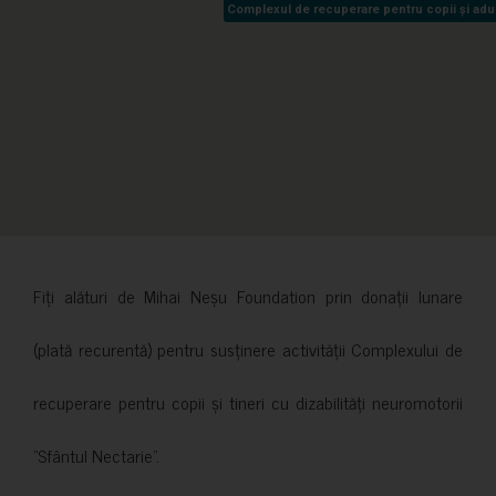
Complexul de recuperare pentru copii și adult
Complexul de recuperare pentru copii și adult
Fiți alături de Mihai Neșu Foundation prin donații lunare
(plată recurentă) pentru susținere activității Complexului de
recuperare pentru copii și tineri cu dizabilități neuromotorii
”Sfântul Nectarie”.