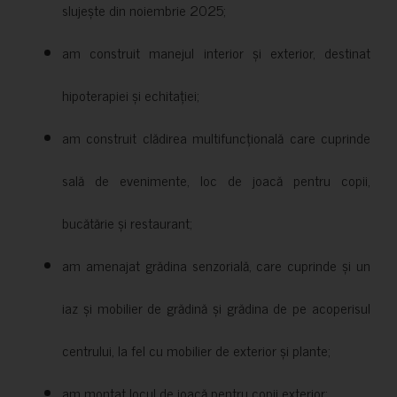
slujește din noiembrie 2025;
am construit manejul interior și exterior, destinat
hipoterapiei și echitației;
am construit clădirea multifuncțională care cuprinde
sală de evenimente, loc de joacă pentru copii,
bucătărie și restaurant;
am amenajat grădina senzorială, care cuprinde și un
iaz și mobilier de grădină și grădina de pe acoperisul
centrului, la fel cu mobilier de exterior și plante;
am montat locul de joacă pentru copii exterior;