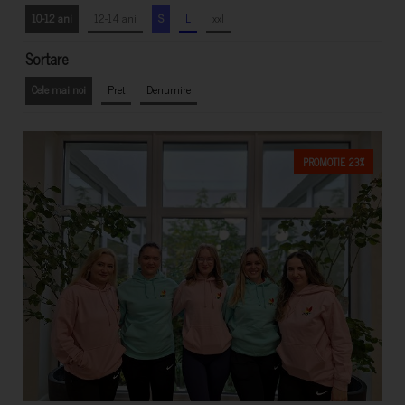
10-12 ani
12-14 ani
S
L
xxl
Sortare
Cele mai noi
Pret
Denumire
PROMOTIE 23%