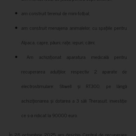
am construit terenul de mini-fotbal;
am construit menajeria animalelor, cu spațiile pentru
Alpaca, capre, păuni, rațe, iepuri, câini;
Am achiziționat aparatura medicală pentru
recuperarea adulților, respectiv 2 aparate de
electrostimulare: Stiwell și RT300, pe lângă
achiziționarea și dotarea a 3 săli Therasuit, investiție
ce s-a ridicat la 90000 euro.
În 28 octombrie 2025 am deschis Centrul de recuperare