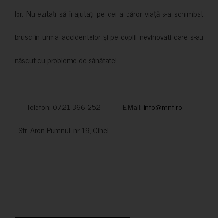
lor. Nu ezitați să îi ajutați pe cei a căror viață s-a schimbat
brusc în urma accidentelor și pe copiii nevinovati care s-au
născut cu probleme de sănătate!
Telefon: 0721 366 252 E-Mail:
info@mnf.ro
Str. Aron Pumnul, nr 19, Cihei