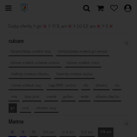
>
>
>
>
Toata oferta
gri
7/8 ani
10-12 ani
S
culoare
x
Generozitatea vindecă- mov
Generozitatea vindecă- gri cenușă
Iubirea vindecă- culoarea untului
Iubirea vindecă- maro
Credința vindecă- albastru
Credința vindecă- vișiniu
Iubirea vindecă- roșu
Logo MNF- Cyclam
alb
albastru
roz
mov
baby pink
mentă
galben
verde
albastru deschis
gri
coral
albastru navy
Marime
x
XL
M
XS
5/6 ani
3/4 ani
1/2 ani
7/8 ani