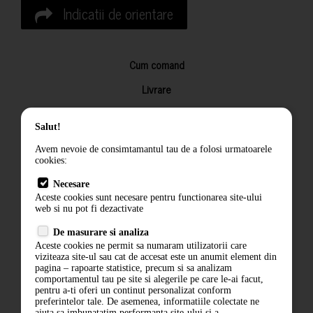
Indicatii de orientare
Cum comand
Livrare
Returnarea produselor
Salut!
Termeni si conditii
Avem nevoie de consimtamantul tau de a folosi urmatoarele
Contact
cookies:
ANPC
Necesare
Aceste cookies sunt necesare pentru functionarea site-ului
Termeni si conditii
web si nu pot fi dezactivate
Politica de confidentialitate
De masurare si analiza
Aceste cookies ne permit sa numaram utilizatorii care
ANPC
viziteaza site-ul sau cat de accesat este un anumit element din
pagina – rapoarte statistice, precum si sa analizam
comportamentul tau pe site si alegerile pe care le-ai facut,
pentru a-ti oferi un continut personalizat conform
preferintelor tale. De asemenea, informatiile colectate ne
ajuta sa imbunatatim performanta site-ului si a