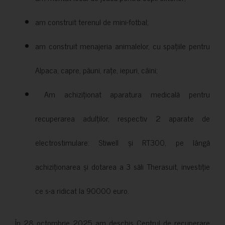
am construit terenul de mini-fotbal;
am construit menajeria animalelor, cu spațiile pentru
Alpaca, capre, păuni, rațe, iepuri, câini;
Am achiziționat aparatura medicală pentru
recuperarea adulților, respectiv 2 aparate de
electrostimulare: Stiwell și RT300, pe lângă
achiziționarea și dotarea a 3 săli Therasuit, investiție
ce s-a ridicat la 90000 euro.
În 28 octombrie 2025 am deschis Centrul de recuperare