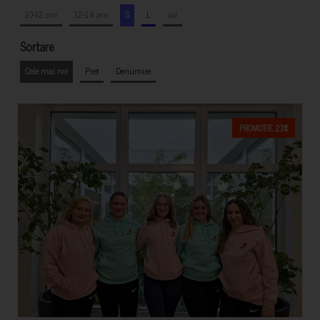
10-12 ani
12-14 ani
S
L
xxl
Sortare
Cele mai noi
Pret
Denumire
PROMOTIE 23%