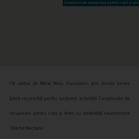
Complexul de recuperare pentru copii și adult
Complexul de recuperare pentru copii și adult
Fiți alături de Mihai Neșu Foundation prin donații lunare
(plată recurentă) pentru susținere activității Complexului de
recuperare pentru copii și tineri cu dizabilități neuromotorii
”Sfântul Nectarie”.