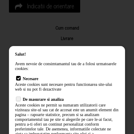
Indicatii de orientare
Cum comand
Livrare
Returnarea produselor
Salut!
Termeni si conditii
Avem nevoie de consimtamantul tau de a folosi urmatoarele
Contact
cookies:
ANPC
Necesare
Aceste cookies sunt necesare pentru functionarea site-ului
Termeni si conditii
web si nu pot fi dezactivate
Politica de confidentialitate
De masurare si analiza
Aceste cookies ne permit sa numaram utilizatorii care
ANPC
viziteaza site-ul sau cat de accesat este un anumit element din
pagina – rapoarte statistice, precum si sa analizam
comportamentul tau pe site si alegerile pe care le-ai facut,
pentru a-ti oferi un continut personalizat conform
preferintelor tale. De asemenea, informatiile colectate ne
ajuta sa imbunatatim performanta site-ului si a