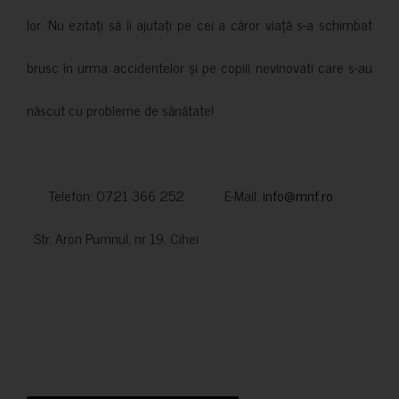
lor. Nu ezitați să îi ajutați pe cei a căror viață s-a schimbat
brusc în urma accidentelor și pe copiii nevinovati care s-au
născut cu probleme de sănătate!
Telefon: 0721 366 252 E-Mail:
info@mnf.ro
Str. Aron Pumnul, nr 19, Cihei