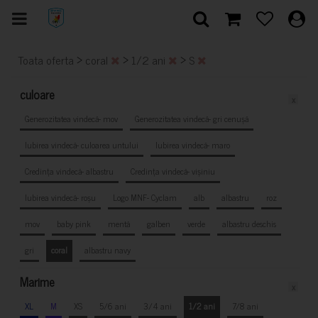
>
>
>
Toata oferta
coral
1/2 ani
S
culoare
x
Generozitatea vindecă- mov
Generozitatea vindecă- gri cenușă
Iubirea vindecă- culoarea untului
Iubirea vindecă- maro
Credința vindecă- albastru
Credința vindecă- vișiniu
Iubirea vindecă- roșu
Logo MNF- Cyclam
alb
albastru
roz
mov
baby pink
mentă
galben
verde
albastru deschis
gri
coral
albastru navy
Marime
x
XL
M
XS
5/6 ani
3/4 ani
1/2 ani
7/8 ani