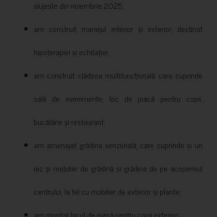
slujește din noiembrie 2025;
am construit manejul interior și exterior, destinat
hipoterapiei și echitației;
am construit clădirea multifuncțională care cuprinde
sală de evenimente, loc de joacă pentru copii,
bucătărie și restaurant;
am amenajat grădina senzorială, care cuprinde și un
iaz și mobilier de grădină și grădina de pe acoperisul
centrului, la fel cu mobilier de exterior și plante;
am montat locul de joacă pentru copii exterior;