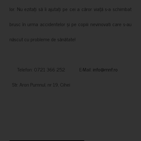
lor. Nu ezitați să îi ajutați pe cei a căror viață s-a schimbat
brusc în urma accidentelor și pe copiii nevinovati care s-au
născut cu probleme de sănătate!
Telefon: 0721 366 252 E-Mail:
info@mnf.ro
Str. Aron Pumnul, nr 19, Cihei