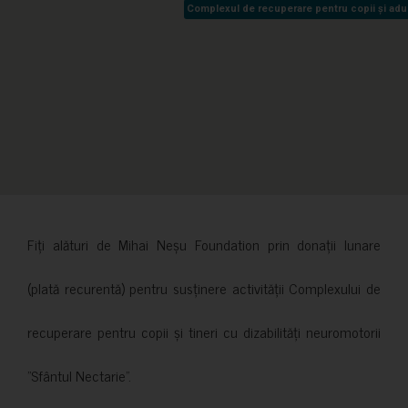
Complexul de recuperare pentru copii și adult
Complexul de recuperare pentru copii și adult
Fiți alături de Mihai Neșu Foundation prin donații lunare
(plată recurentă) pentru susținere activității Complexului de
recuperare pentru copii și tineri cu dizabilități neuromotorii
”Sfântul Nectarie”.