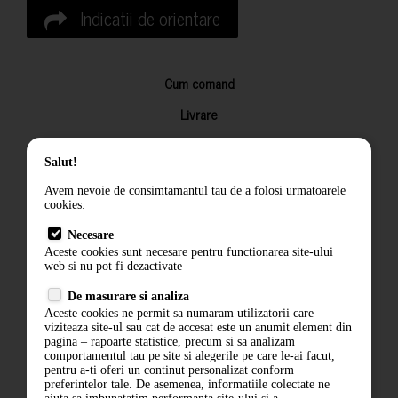
Indicatii de orientare
Cum comand
Livrare
Returnarea produselor
Salut!
Termeni si conditii
Avem nevoie de consimtamantul tau de a folosi urmatoarele
Contact
cookies:
ANPC
Necesare
Aceste cookies sunt necesare pentru functionarea site-ului
Termeni si conditii
web si nu pot fi dezactivate
De masurare si analiza
Politica de confidentialitate
Aceste cookies ne permit sa numaram utilizatorii care
viziteaza site-ul sau cat de accesat este un anumit element din
ANPC
pagina – rapoarte statistice, precum si sa analizam
comportamentul tau pe site si alegerile pe care le-ai facut,
pentru a-ti oferi un continut personalizat conform
preferintelor tale. De asemenea, informatiile colectate ne