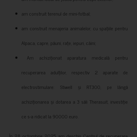
am construit terenul de mini-fotbal;
am construit menajeria animalelor, cu spațiile pentru
Alpaca, capre, păuni, rațe, iepuri, câini;
Am achiziționat aparatura medicală pentru
recuperarea adulților, respectiv 2 aparate de
electrostimulare: Stiwell și RT300, pe lângă
achiziționarea și dotarea a 3 săli Therasuit, investiție
ce s-a ridicat la 90000 euro.
În 28 octombrie 2025 am deschis Centrul de recuperare