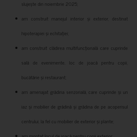
slujește din noiembrie 2025;
am construit manejul interior și exterior, destinat
hipoterapiei și echitației;
am construit clădirea multifuncțională care cuprinde
sală de evenimente, loc de joacă pentru copii,
bucătărie și restaurant;
am amenajat grădina senzorială, care cuprinde și un
iaz și mobilier de grădină și grădina de pe acoperisul
centrului, la fel cu mobilier de exterior și plante;
am montat locul de joacă pentru copii exterior;