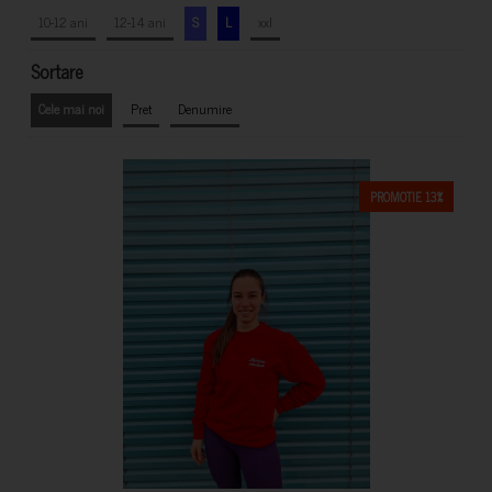
10-12 ani
12-14 ani
S
L
xxl
Sortare
Cele mai noi
Pret
Denumire
PROMOTIE 13%