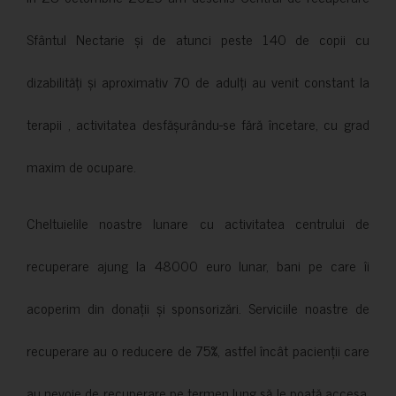
Sfântul Nectarie și de atunci peste 140 de copii cu
dizabilități și aproximativ 70 de adulți au venit constant la
terapii , activitatea desfășurându-se fără încetare, cu grad
maxim de ocupare.
Cheltuielile noastre lunare cu activitatea centrului de
recuperare ajung la 48000 euro lunar, bani pe care îi
acoperim din donații și sponsorizări. Serviciile noastre de
recuperare au o reducere de 75%, astfel încât pacienții care
au nevoie de recuperare pe termen lung să le poată accesa.