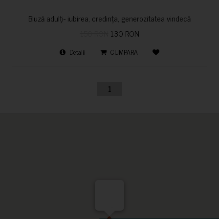
Bluză adulți- iubirea, credința, generozitatea vindecă
150 RON
130 RON
Detalii
CUMPARA
1
-