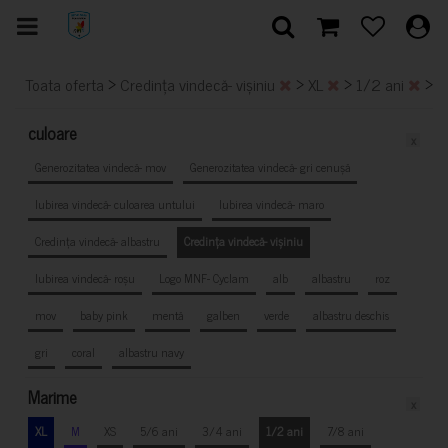
>
>
>
>
Toata oferta
Credința vindecă- vișiniu
XL
1/2 ani
culoare
x
Generozitatea vindecă- mov
Generozitatea vindecă- gri cenușă
Iubirea vindecă- culoarea untului
Iubirea vindecă- maro
Credința vindecă- albastru
Credința vindecă- vișiniu
Iubirea vindecă- roșu
Logo MNF- Cyclam
alb
albastru
roz
mov
baby pink
mentă
galben
verde
albastru deschis
gri
coral
albastru navy
Marime
x
XL
M
XS
5/6 ani
3/4 ani
1/2 ani
7/8 ani