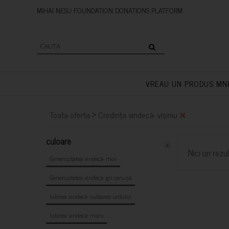
MIHAI NESU FOUNDATION DONAT
VREAU UN PRODUS MN
>
Toata oferta
Credința vindecă- vișiniu
culoare
x
Nici un rezul
Generozitatea vindecă- mov
Generozitatea vindecă- gri cenușă
Iubirea vindecă- culoarea untului
Iubirea vindecă- maro