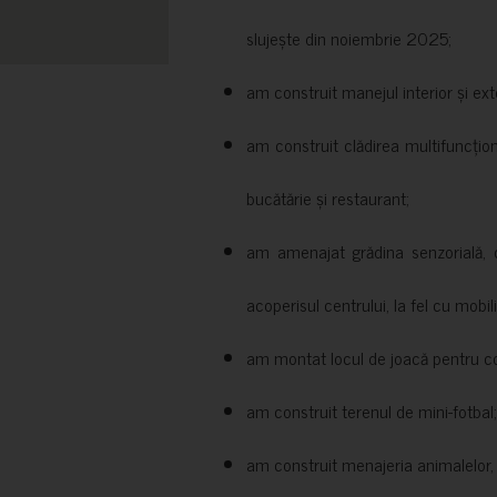
slujește din noiembrie 2025;
am construit manejul interior și exte
am construit clădirea multifuncțio
bucătărie și restaurant;
am amenajat grădina senzorială, c
acoperisul centrului, la fel cu mobili
am montat locul de joacă pentru cop
am construit terenul de mini-fotbal;
am construit menajeria animalelor, cu