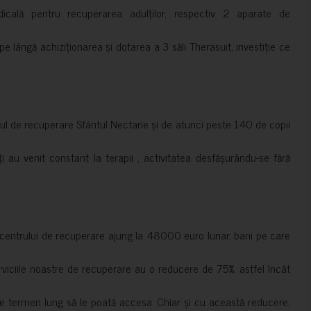
cală pentru recuperarea adulților, respectiv 2 aparate de
pe lângă achiziționarea și dotarea a 3 săli Therasuit, investiție ce
 de recuperare Sfântul Nectarie și de atunci peste 140 de copii
ți au venit constant la terapii , activitatea desfășurându-se fără
a centrului de recuperare ajung la 48000 euro lunar, bani pe care
erviciile noastre de recuperare au o reducere de 75%, astfel încât
e termen lung să le poată accesa. Chiar și cu această reducere,