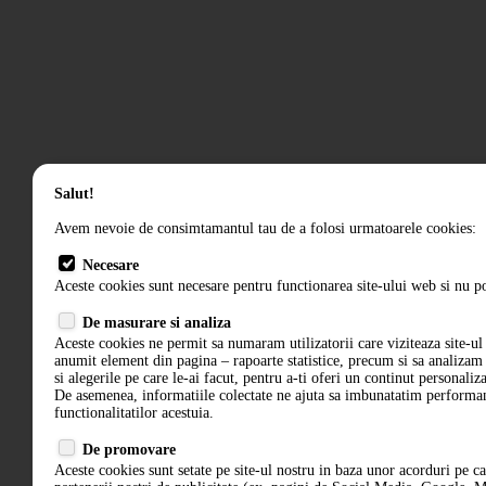
Salut!
Avem nevoie de consimtamantul tau de a folosi urmatoarele cookies:
Necesare
Aceste cookies sunt necesare pentru functionarea site-ului web si nu po
De masurare si analiza
Aceste cookies ne permit sa numaram utilizatorii care viziteaza site-ul 
anumit element din pagina – rapoarte statistice, precum si sa analiza
si alegerile pe care le-ai facut, pentru a-ti oferi un continut personaliz
De asemenea, informatiile colectate ne ajuta sa imbunatatim performant
functionalitatilor acestuia.
De promovare
Aceste cookies sunt setate pe site-ul nostru in baza unor acorduri pe c