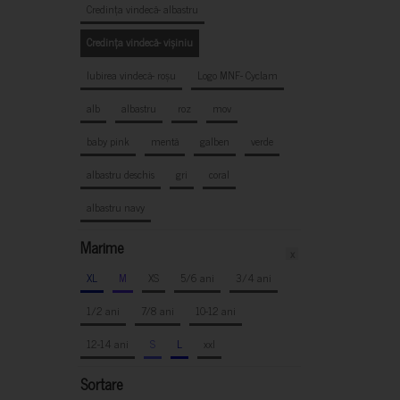
Credința vindecă- albastru
Credința vindecă- vișiniu
Iubirea vindecă- roșu
Logo MNF- Cyclam
alb
albastru
roz
mov
baby pink
mentă
galben
verde
albastru deschis
gri
coral
albastru navy
Marime
x
XL
M
XS
5/6 ani
3/4 ani
1/2 ani
7/8 ani
10-12 ani
12-14 ani
S
L
xxl
Sortare