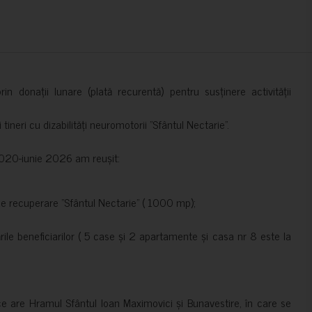
in donații lunare (plată recurentă) pentru susținere activității
ineri cu dizabilități neuromotorii ”Sfântul Nectarie”.
e 2020-iunie 2026 am reușit:
de recuperare ”Sfântul Nectarie” ( 1000 mp);
le beneficiarilor ( 5 case și 2 apartamente și casa nr 8 este la
ce are Hramul Sfântul Ioan Maximovici și Bunavestire, în care se