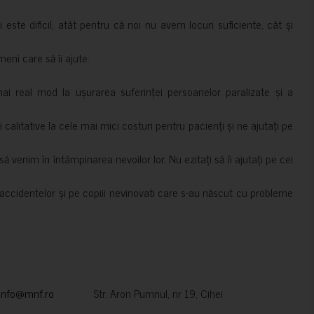
i este dificil, atât pentru că noi nu avem locuri suficiente, cât și
meni care să îi ajute.
mai real mod la ușurarea suferinței persoanelor paralizate și a
ii calitative la cele mai mici costuri pentru pacienți și ne ajutați pe
 venim în întâmpinarea nevoilor lor. Nu ezitați să îi ajutați pe cei
accidentelor și pe copiii nevinovati care s-au născut cu probleme
info@mnf.ro
Str. Aron Pumnul, nr 19, Cihei