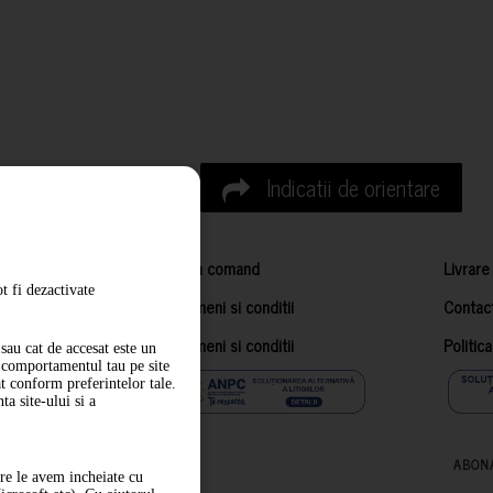
Indicatii de orientare
Cum comand
Livrare
t fi dezactivate
Termeni si conditii
Contac
Termeni si conditii
Politic
sau cat de accesat este un
m comportamentul tau pe site
at conform preferintelor tale.
a site-ului si a
ABON
are le avem incheiate cu