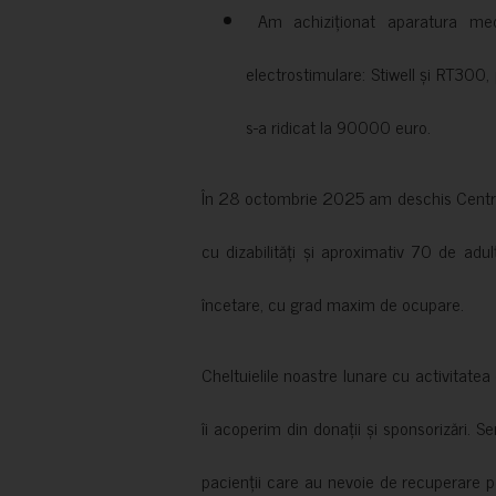
Am achiziționat aparatura medi
electrostimulare: Stiwell și RT300, 
s-a ridicat la 90000 euro.
În 28 octombrie 2025 am deschis Centrul
cu dizabilități și aproximativ 70 de adul
încetare, cu grad maxim de ocupare.
Cheltuielile noastre lunare cu activitate
îi acoperim din donații și sponsorizări. S
pacienții care au nevoie de recuperare p