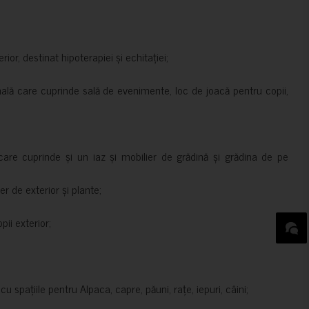
rior, destinat hipoterapiei și echitației;
nală care cuprinde sală de evenimente, loc de joacă pentru copii,
are cuprinde și un iaz și mobilier de grădină și grădina de pe
er de exterior și plante;
ii exterior;
 spațiile pentru Alpaca, capre, păuni, rațe, iepuri, câini;