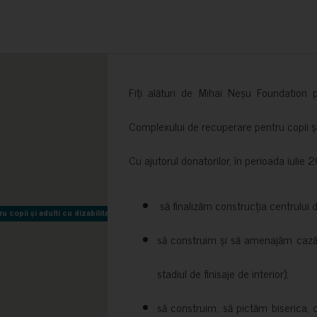
Fiți alături de Mihai Neșu Foundation pr
Complexului de recuperare pentru copii și t
Cu ajutorul donatorilor, în perioada iuli
să finalizăm construcția centrului 
copii și adulti cu dizabilitati neuromotorii Sfântul Nectarie
copii și adulti cu dizabilitati neuromotorii Sfântul Nectarie
să construim și să amenajăm cazări
stadiul de finisaje de interior);
să construim, să pictăm biserica, 