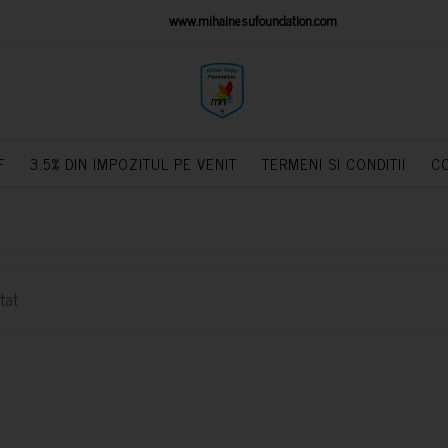
IONS PLATFORM
www.mihainesufoundation.com
powere
F
3.5% DIN IMPOZITUL PE VENIT
TERMENI SI CONDITII
C
tat