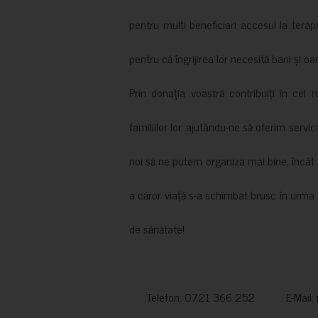
pentru mulți beneficiari accesul la terapi
pentru că îngrijirea lor necesită bani și oa
Prin donația voastră contribuiți în cel 
familiilor lor, ajutându-ne să oferim servic
noi să ne putem organiza mai bine, încât să
a căror viață s-a schimbat brusc în urma 
de sănătate!
Telefon: 0721 366 252 E-Mail: