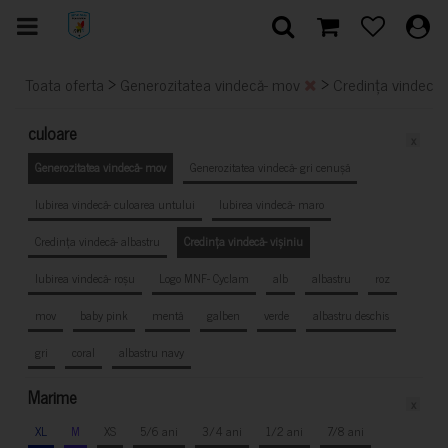
>
>
Toata oferta
Generozitatea vindecă- mov
Credința vindecă- 
culoare
x
Generozitatea vindecă- mov
Generozitatea vindecă- gri cenușă
Iubirea vindecă- culoarea untului
Iubirea vindecă- maro
Credința vindecă- albastru
Credința vindecă- vișiniu
Iubirea vindecă- roșu
Logo MNF- Cyclam
alb
albastru
roz
mov
baby pink
mentă
galben
verde
albastru deschis
gri
coral
albastru navy
Marime
x
XL
M
XS
5/6 ani
3/4 ani
1/2 ani
7/8 ani