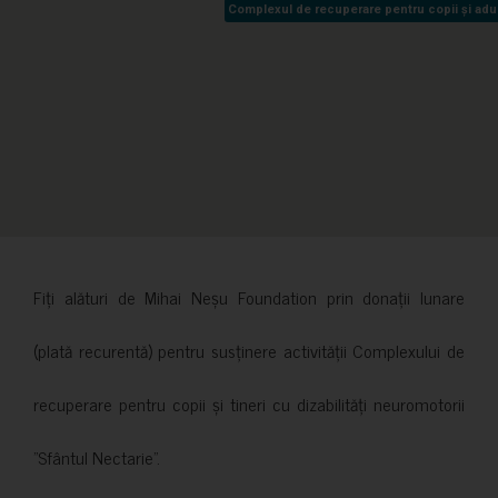
Complexul de recuperare pentru copii și adult
Complexul de recuperare pentru copii și adult
Fiți alături de Mihai Neșu Foundation prin donații lunare
(plată recurentă) pentru susținere activității Complexului de
recuperare pentru copii și tineri cu dizabilități neuromotorii
”Sfântul Nectarie”.