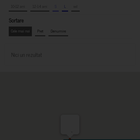
10-12 ani
12-14 ani
S
L
xxl
Sortare
Cele mai noi
Pret
Denumire
Nici un rezultat
-