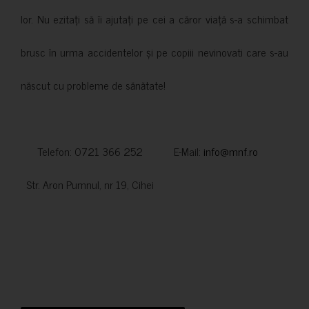
lor. Nu ezitați să îi ajutați pe cei a căror viață s-a schimbat
brusc în urma accidentelor și pe copiii nevinovati care s-au
născut cu probleme de sănătate!
Telefon: 0721 366 252 E-Mail:
info@mnf.ro
Str. Aron Pumnul, nr 19, Cihei