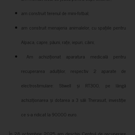
am construit terenul de mini-fotbal;
am construit menajeria animalelor, cu spațiile pentru
Alpaca, capre, păuni, rațe, iepuri, câini;
Am achiziționat aparatura medicală pentru
recuperarea adulților, respectiv 2 aparate de
electrostimulare: Stiwell și RT300, pe lângă
achiziționarea și dotarea a 3 săli Therasuit, investiție
ce s-a ridicat la 90000 euro.
În 28 octombrie 2025 am deschis Centrul de recuperare