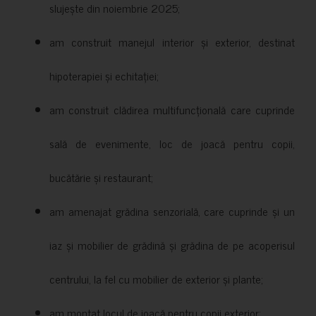
slujește din noiembrie 2025;
am construit manejul interior și exterior, destinat
hipoterapiei și echitației;
am construit clădirea multifuncțională care cuprinde
sală de evenimente, loc de joacă pentru copii,
bucătărie și restaurant;
am amenajat grădina senzorială, care cuprinde și un
iaz și mobilier de grădină și grădina de pe acoperisul
centrului, la fel cu mobilier de exterior și plante;
am montat locul de joacă pentru copii exterior;