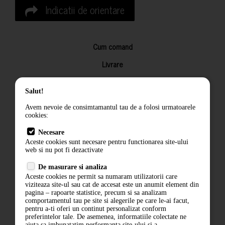
Indicatii de orientare
Cum comand
Livrare
Returnarea produselor
Salut!
Termeni si conditii
Avem nevoie de consimtamantul tau de a folosi urmatoarele
Contact
cookies:
ANPC
Necesare
Aceste cookies sunt necesare pentru functionarea site-ului
Termeni si conditii
web si nu pot fi dezactivate
De masurare si analiza
Politica de confidentialitate
Aceste cookies ne permit sa numaram utilizatorii care
viziteaza site-ul sau cat de accesat este un anumit element din
ANPC
pagina – rapoarte statistice, precum si sa analizam
comportamentul tau pe site si alegerile pe care le-ai facut,
pentru a-ti oferi un continut personalizat conform
preferintelor tale. De asemenea, informatiile colectate ne
ajuta sa imbunatatim performanta site-ului si a