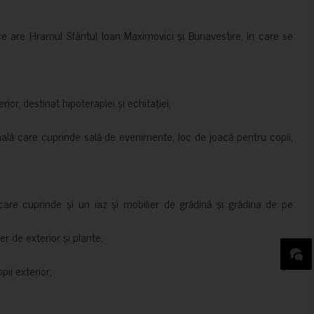
ce are Hramul Sfântul Ioan Maximovici și Bunavestire, în care se
rior, destinat hipoterapiei și echitației;
nală care cuprinde sală de evenimente, loc de joacă pentru copii,
are cuprinde și un iaz și mobilier de grădină și grădina de pe
er de exterior și plante;
ii exterior;