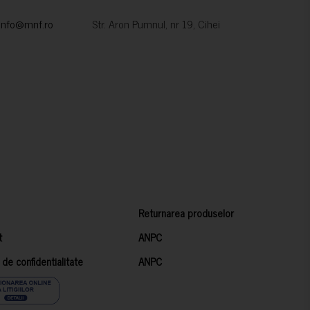
info@mnf.ro
Str. Aron Pumnul, nr 19, Cihei
Returnarea produselor
t
ANPC
a de confidentialitate
ANPC