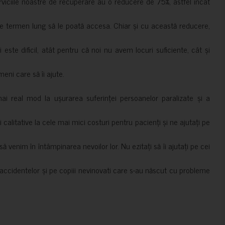
erviciile noastre de recuperare au o reducere de 75%, astfel încât
e termen lung să le poată accesa. Chiar și cu această reducere,
i este dificil, atât pentru că noi nu avem locuri suficiente, cât și
meni care să îi ajute.
mai real mod la ușurarea suferinței persoanelor paralizate și a
ii calitative la cele mai mici costuri pentru pacienți și ne ajutați pe
 venim în întâmpinarea nevoilor lor. Nu ezitați să îi ajutați pe cei
accidentelor și pe copiii nevinovati care s-au născut cu probleme