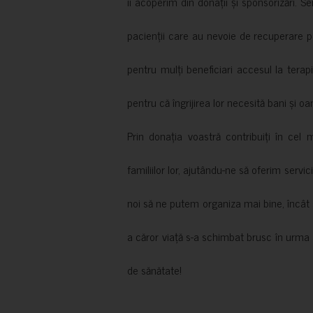
îi acoperim din donații și sponsorizări. S
pacienții care au nevoie de recuperare p
pentru mulți beneficiari accesul la terapi
pentru că îngrijirea lor necesită bani și oa
Prin donația voastră contribuiți în cel 
familiilor lor, ajutându-ne să oferim servic
noi să ne putem organiza mai bine, încât să
a căror viață s-a schimbat brusc în urma 
de sănătate!