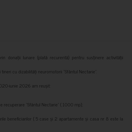
in donații lunare (plată recurentă) pentru susținere activității
ineri cu dizabilități neuromotorii ”Sfântul Nectarie”.
e 2020-iunie 2026 am reușit:
de recuperare ”Sfântul Nectarie” ( 1000 mp);
le beneficiarilor ( 5 case și 2 apartamente și casa nr 8 este la