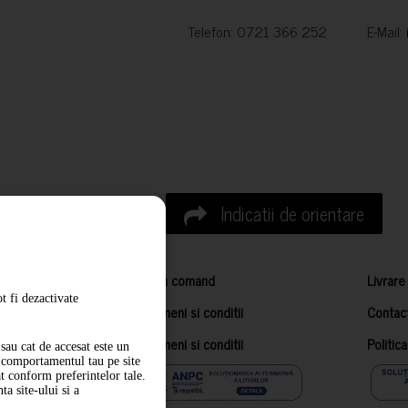
Telefon: 0721 366 252 E-Mail:
Indicatii de orientare
Cum comand
Livrare
t fi dezactivate
Termeni si conditii
Contac
Termeni si conditii
Politic
sau cat de accesat este un
m comportamentul tau pe site
at conform preferintelor tale.
a site-ului si a