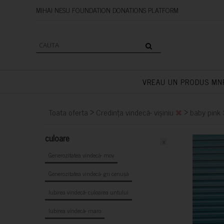
MIHAI NESU FOUNDATION DONAT
VREAU UN PRODUS MN
>
>
Toata oferta
Credința vindecă- vișiniu
baby pink
culoare
x
Generozitatea vindecă- mov
Generozitatea vindecă- gri cenușă
Iubirea vindecă- culoarea untului
Iubirea vindecă- maro