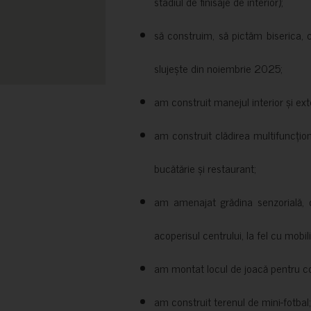
stadiul de finisaje de interior);
să construim, să pictăm biserica, 
slujește din noiembrie 2025;
am construit manejul interior și exte
am construit clădirea multifuncțio
bucătărie și restaurant;
am amenajat grădina senzorială, c
acoperisul centrului, la fel cu mobili
am montat locul de joacă pentru cop
am construit terenul de mini-fotbal;