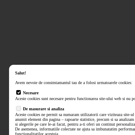
Salut!
Avem nevoie de consimtamantul tau de a folosi urmatoarele cookies:
Necesare
Aceste cookies sunt necesare pentru functionarea site-ului web si nu po
De masurare si analiza
Aceste cookies ne permit sa numaram utilizatorii care viziteaza site-ul 
anumit element din pagina – rapoarte statistice, precum si sa analiza
si alegerile pe care le-ai facut, pentru a-ti oferi un continut personaliz
De asemenea, informatiile colectate ne ajuta sa imbunatatim performant
functionalitatilor acestuia.