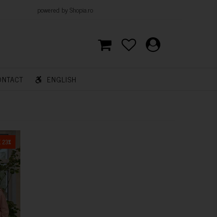
d by Shopia.ro
ONTACT
ENGLISH
 23%