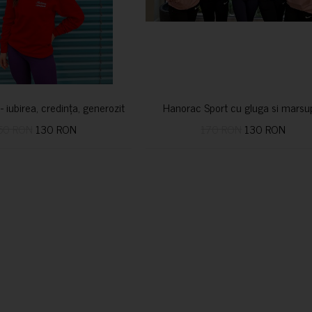
i- iubirea, credința, generozitatea vindecă
Hanorac Sport cu gluga si marsu
50 RON
130 RON
170 RON
130 RON