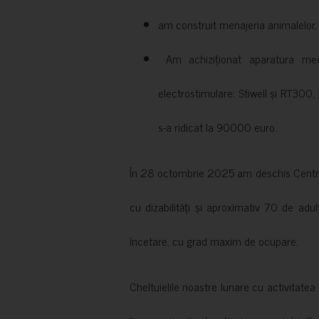
am construit menajeria animalelor, cu
Am achiziționat aparatura medi
electrostimulare: Stiwell și RT300, 
s-a ridicat la 90000 euro.
În 28 octombrie 2025 am deschis Centrul
cu dizabilități și aproximativ 70 de adul
încetare, cu grad maxim de ocupare.
Cheltuielile noastre lunare cu activitate