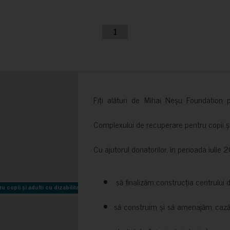
1
Fiți alături de Mihai Neșu Foundation pr
Complexului de recuperare pentru copii și t
Cu ajutorul donatorilor, în perioada iuli
să finalizăm construcția centrului 
copii și adulti cu dizabilitati neuromotorii Sfântul Nectarie
copii și adulti cu dizabilitati neuromotorii Sfântul Nectarie
să construim și să amenajăm cazări