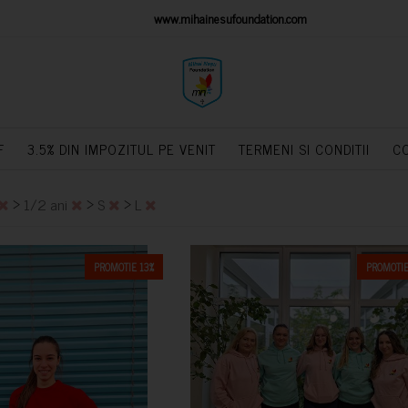
IONS PLATFORM
www.mihainesufoundation.com
powere
F
3.5% DIN IMPOZITUL PE VENIT
TERMENI SI CONDITII
C
>
>
>
1/2 ani
S
L
PROMOTIE 13%
PROMOTIE
CUMPARA
CUMPARA