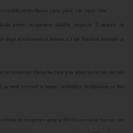
 spațiile pentru Alpaca, capre, păuni, rațe, iepuri, câini;
cală pentru recuperarea adulților, respectiv 2 aparate de
pe lângă achiziționarea și dotarea a 3 săli Therasuit, investiție ce
 de recuperare Sfântul Nectarie și de atunci peste 140 de copii
ți au venit constant la terapii , activitatea desfășurându-se fără
a centrului de recuperare ajung la 48000 euro lunar, bani pe care