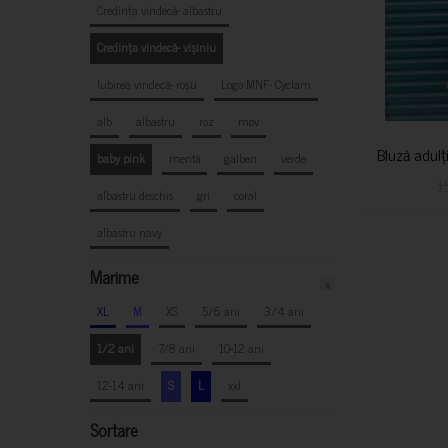
Credința vindecă- albastru
Credința vindecă- vișiniu
Iubirea vindecă- roșu
Logo MNF- Cyclam
alb
albastru
roz
mov
Bluză adulț
baby pink
mentă
galben
verde
1
albastru deschis
gri
coral
albastru navy
Marime
x
XL
M
XS
5/6 ani
3/4 ani
1/2 ani
7/8 ani
10-12 ani
12-14 ani
S
L
xxl
Sortare