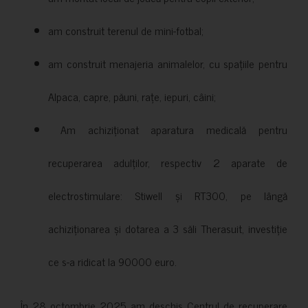
am construit terenul de mini-fotbal;
am construit menajeria animalelor, cu spațiile pentru
Alpaca, capre, păuni, rațe, iepuri, câini;
Am achiziționat aparatura medicală pentru
recuperarea adulților, respectiv 2 aparate de
electrostimulare: Stiwell și RT300, pe lângă
achiziționarea și dotarea a 3 săli Therasuit, investiție
ce s-a ridicat la 90000 euro.
În 28 octombrie 2025 am deschis Centrul de recuperare