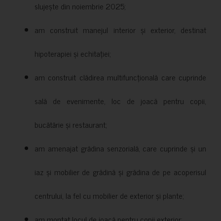
slujește din noiembrie 2025;
am construit manejul interior și exterior, destinat
hipoterapiei și echitației;
am construit clădirea multifuncțională care cuprinde
sală de evenimente, loc de joacă pentru copii,
bucătărie și restaurant;
am amenajat grădina senzorială, care cuprinde și un
iaz și mobilier de grădină și grădina de pe acoperisul
centrului, la fel cu mobilier de exterior și plante;
am montat locul de joacă pentru copii exterior;