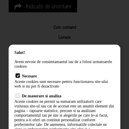
Indicatii de orientare
Cum comand
Livrare
Returnarea produselor
Salut!
Termeni si conditii
Avem nevoie de consimtamantul tau de a folosi urmatoarele
Contact
cookies:
ANPC
Necesare
Aceste cookies sunt necesare pentru functionarea site-ului
Termeni si conditii
web si nu pot fi dezactivate
De masurare si analiza
Politica de confidentialitate
Aceste cookies ne permit sa numaram utilizatorii care
viziteaza site-ul sau cat de accesat este un anumit element din
ANPC
pagina – rapoarte statistice, precum si sa analizam
comportamentul tau pe site si alegerile pe care le-ai facut,
pentru a-ti oferi un continut personalizat conform
preferintelor tale. De asemenea, informatiile colectate ne