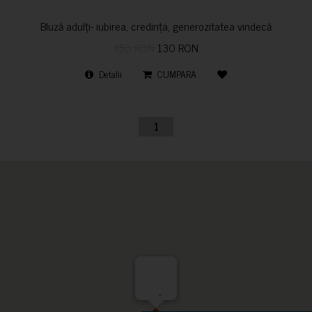
Bluză adulți- iubirea, credința, generozitatea vindecă
150 RON
130 RON
Detalii
CUMPARA
1
-