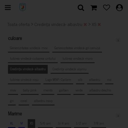
>
>
Toata oferta
Credința vindecă- albastru
XS
culoare
x
Generozitatea vindecă- mov
Generozitatea vindecă- gri cenușă
Iubirea vindecă- culoarea untului
Iubirea vindecă- maro
Credința vindecă- albastru
Credința vindecă- vișiniu
Iubirea vindecă- roșu
Logo MNF- Cyclam
alb
albastru
roz
mov
baby pink
mentă
galben
verde
albastru deschis
gri
coral
albastru navy
Marime
x
XL
M
XS
5/6 ani
3/4 ani
1/2 ani
7/8 ani