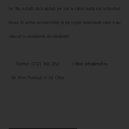
lor. Nu ezitați să îi ajutați pe cei a căror viață s-a schimbat
brusc în urma accidentelor și pe copiii nevinovati care s-au
născut cu probleme de sănătate!
Telefon: 0721 366 252 E-Mail:
info@mnf.ro
Str. Aron Pumnul, nr 19, Cihei