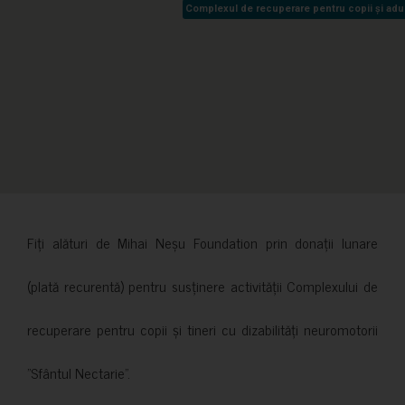
Complexul de recuperare pentru copii și adult
Complexul de recuperare pentru copii și adult
Fiți alături de Mihai Neșu Foundation prin donații lunare
(plată recurentă) pentru susținere activității Complexului de
recuperare pentru copii și tineri cu dizabilități neuromotorii
”Sfântul Nectarie”.