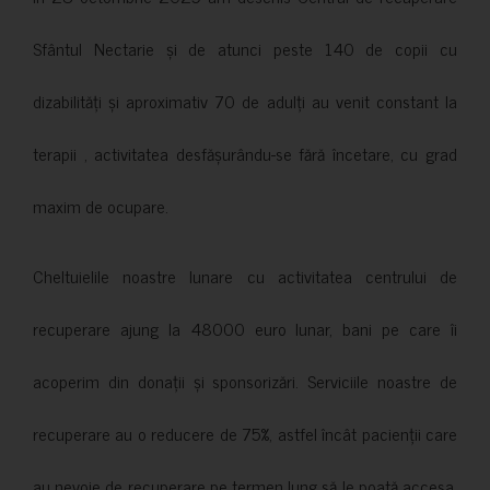
Sfântul Nectarie și de atunci peste 140 de copii cu
dizabilități și aproximativ 70 de adulți au venit constant la
terapii , activitatea desfășurându-se fără încetare, cu grad
maxim de ocupare.
Cheltuielile noastre lunare cu activitatea centrului de
recuperare ajung la 48000 euro lunar, bani pe care îi
acoperim din donații și sponsorizări. Serviciile noastre de
recuperare au o reducere de 75%, astfel încât pacienții care
au nevoie de recuperare pe termen lung să le poată accesa.