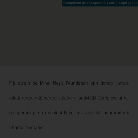
Complexul de recuperare pentru copii și adult
Complexul de recuperare pentru copii și adult
Fiți alături de Mihai Neșu Foundation prin donații lunare
(plată recurentă) pentru susținere activității Complexului de
recuperare pentru copii și tineri cu dizabilități neuromotorii
”Sfântul Nectarie”.