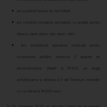
am construit terenul de mini-fotbal;
am construit menajeria animalelor, cu spațiile pentru
Alpaca, capre, păuni, rațe, iepuri, câini;
Am achiziționat aparatura medicală pentru
recuperarea adulților, respectiv 2 aparate de
electrostimulare: Stiwell și RT300, pe lângă
achiziționarea și dotarea a 3 săli Therasuit, investiție
ce s-a ridicat la 90000 euro.
În 28 octombrie 2025 am deschis Centrul de recuperare