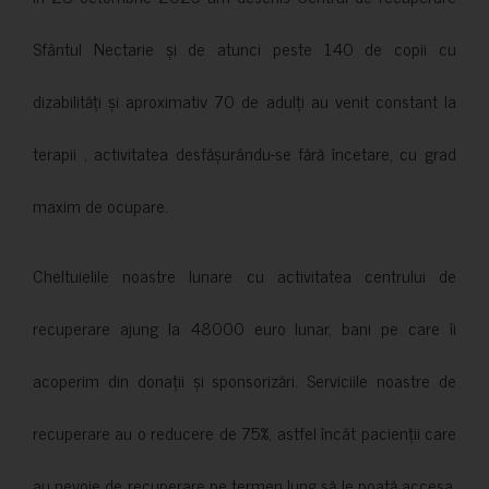
Sfântul Nectarie și de atunci peste 140 de copii cu
dizabilități și aproximativ 70 de adulți au venit constant la
terapii , activitatea desfășurându-se fără încetare, cu grad
maxim de ocupare.
Cheltuielile noastre lunare cu activitatea centrului de
recuperare ajung la 48000 euro lunar, bani pe care îi
acoperim din donații și sponsorizări. Serviciile noastre de
recuperare au o reducere de 75%, astfel încât pacienții care
au nevoie de recuperare pe termen lung să le poată accesa.