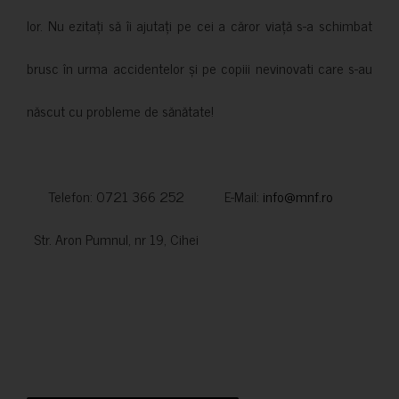
lor. Nu ezitați să îi ajutați pe cei a căror viață s-a schimbat
brusc în urma accidentelor și pe copiii nevinovati care s-au
născut cu probleme de sănătate!
Telefon: 0721 366 252 E-Mail:
info@mnf.ro
Str. Aron Pumnul, nr 19, Cihei