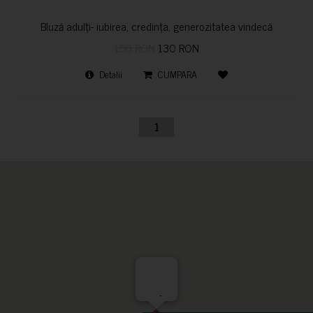
Bluză adulți- iubirea, credința, generozitatea vindecă
150 RON
130 RON
Detalii
CUMPARA
1
-