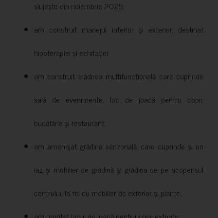
slujește din noiembrie 2025;
am construit manejul interior și exterior, destinat
hipoterapiei și echitației;
am construit clădirea multifuncțională care cuprinde
sală de evenimente, loc de joacă pentru copii,
bucătărie și restaurant;
am amenajat grădina senzorială, care cuprinde și un
iaz și mobilier de grădină și grădina de pe acoperisul
centrului, la fel cu mobilier de exterior și plante;
am montat locul de joacă pentru copii exterior;