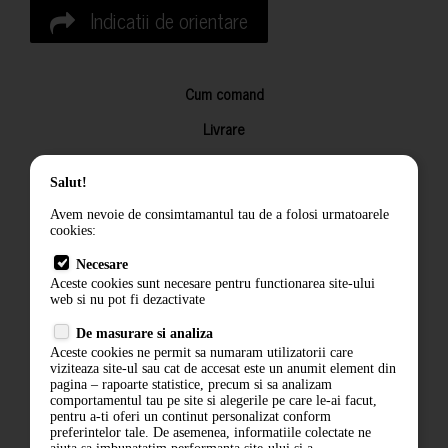
Indicatii de orientare
Cum comand
Livrare
Returnarea produselor
Salut!
Termeni si conditii
Avem nevoie de consimtamantul tau de a folosi urmatoarele
Contact
cookies:
ANPC
Necesare
Aceste cookies sunt necesare pentru functionarea site-ului
Termeni si conditii
web si nu pot fi dezactivate
De masurare si analiza
Politica de confidentialitate
Aceste cookies ne permit sa numaram utilizatorii care
viziteaza site-ul sau cat de accesat este un anumit element din
ANPC
pagina – rapoarte statistice, precum si sa analizam
comportamentul tau pe site si alegerile pe care le-ai facut,
pentru a-ti oferi un continut personalizat conform
preferintelor tale. De asemenea, informatiile colectate ne