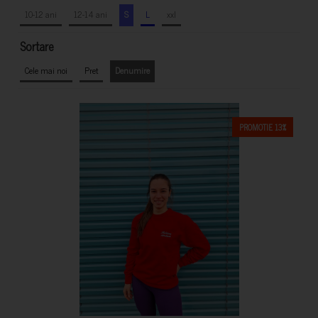
10-12 ani
12-14 ani
S
L
xxl
Sortare
Cele mai noi
Pret
Denumire
PROMOTIE 13%