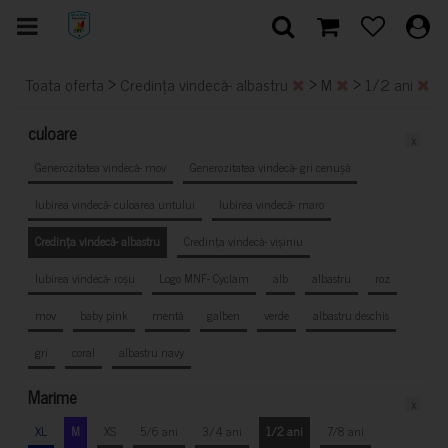
>
>
>
>
Toata oferta
Credința vindecă- albastru
M
1/2 ani
culoare
x
Generozitatea vindecă- mov
Generozitatea vindecă- gri cenușă
Iubirea vindecă- culoarea untului
Iubirea vindecă- maro
Credința vindecă- albastru
Credința vindecă- vișiniu
Iubirea vindecă- roșu
Logo MNF- Cyclam
alb
albastru
roz
mov
baby pink
mentă
galben
verde
albastru deschis
gri
coral
albastru navy
Marime
x
XL
M
XS
5/6 ani
3/4 ani
1/2 ani
7/8 ani