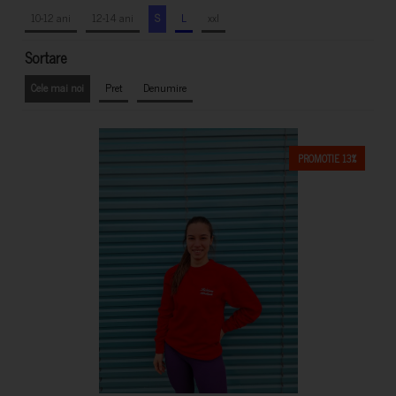
10-12 ani
12-14 ani
S
L
xxl
Sortare
Cele mai noi
Pret
Denumire
PROMOTIE 13%