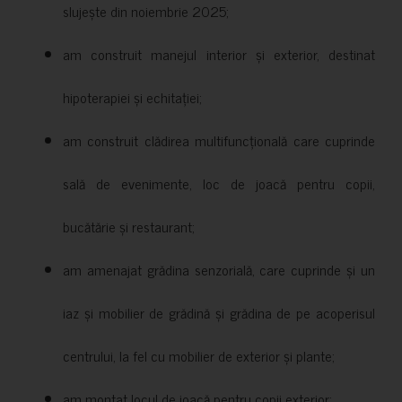
slujește din noiembrie 2025;
am construit manejul interior și exterior, destinat
hipoterapiei și echitației;
am construit clădirea multifuncțională care cuprinde
sală de evenimente, loc de joacă pentru copii,
bucătărie și restaurant;
am amenajat grădina senzorială, care cuprinde și un
iaz și mobilier de grădină și grădina de pe acoperisul
centrului, la fel cu mobilier de exterior și plante;
am montat locul de joacă pentru copii exterior;