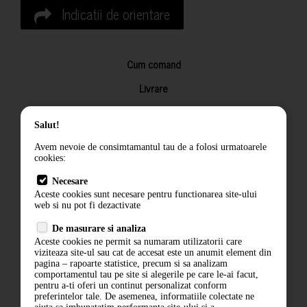
Indicatii de orientare
Cum comand
Livrare
Returnarea produselor
Salut!
Termeni si conditii
Avem nevoie de consimtamantul tau de a folosi urmatoarele
Contact
cookies:
ANPC
Necesare
Aceste cookies sunt necesare pentru functionarea site-ului
Termeni si conditii
web si nu pot fi dezactivate
De masurare si analiza
Politica de confidentialitate
Aceste cookies ne permit sa numaram utilizatorii care
viziteaza site-ul sau cat de accesat este un anumit element din
ANPC
pagina – rapoarte statistice, precum si sa analizam
comportamentul tau pe site si alegerile pe care le-ai facut,
pentru a-ti oferi un continut personalizat conform
preferintelor tale. De asemenea, informatiile colectate ne