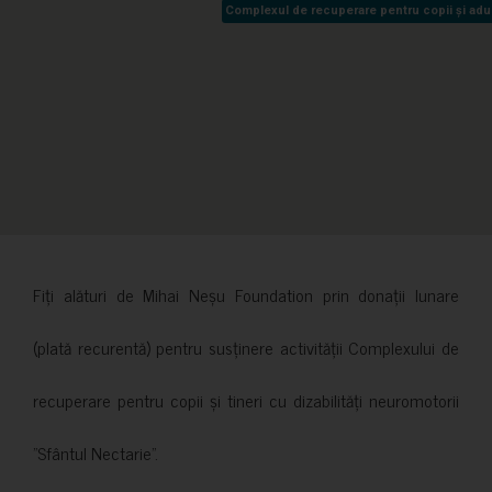
Complexul de recuperare pentru copii și adult
Complexul de recuperare pentru copii și adult
Fiți alături de Mihai Neșu Foundation prin donații lunare
(plată recurentă) pentru susținere activității Complexului de
recuperare pentru copii și tineri cu dizabilități neuromotorii
”Sfântul Nectarie”.