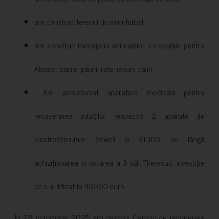
am construit terenul de mini-fotbal;
am construit menajeria animalelor, cu spațiile pentru
Alpaca, capre, păuni, rațe, iepuri, câini;
Am achiziționat aparatura medicală pentru
recuperarea adulților, respectiv 2 aparate de
electrostimulare: Stiwell și RT300, pe lângă
achiziționarea și dotarea a 3 săli Therasuit, investiție
ce s-a ridicat la 90000 euro.
În 28 octombrie 2025 am deschis Centrul de recuperare