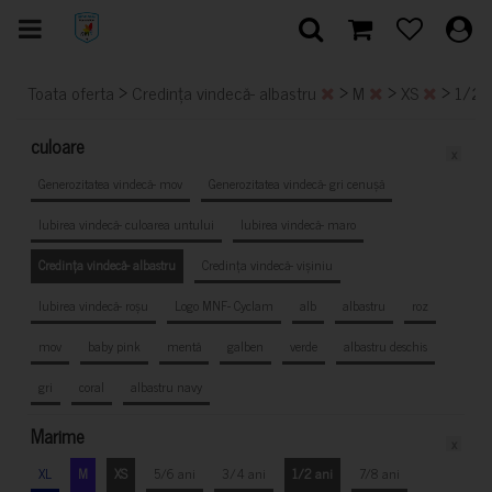
>
>
>
>
Toata oferta
Credința vindecă- albastru
M
XS
1/2 
culoare
x
Generozitatea vindecă- mov
Generozitatea vindecă- gri cenușă
Iubirea vindecă- culoarea untului
Iubirea vindecă- maro
Credința vindecă- albastru
Credința vindecă- vișiniu
Iubirea vindecă- roșu
Logo MNF- Cyclam
alb
albastru
roz
mov
baby pink
mentă
galben
verde
albastru deschis
gri
coral
albastru navy
Marime
x
XL
M
XS
5/6 ani
3/4 ani
1/2 ani
7/8 ani