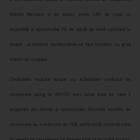
Sfântul Nectarie și de atunci peste 140 de copii cu
dizabilități și aproximativ 70 de adulți au venit constant la
terapii , activitatea desfășurându-se fără încetare, cu grad
maxim de ocupare.
Cheltuielile noastre lunare cu activitatea centrului de
recuperare ajung la 48000 euro lunar, bani pe care îi
acoperim din donații și sponsorizări. Serviciile noastre de
recuperare au o reducere de 75%, astfel încât pacienții care
au nevoie de recuperare pe termen lung să le poată accesa.