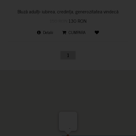
Bluză adulți- iubirea, credința, generozitatea vindecă
150 RON
130 RON
Detalii
CUMPARA
1
-