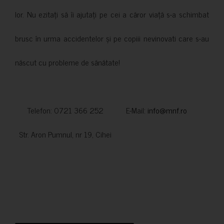
lor. Nu ezitați să îi ajutați pe cei a căror viață s-a schimbat
brusc în urma accidentelor și pe copiii nevinovati care s-au
născut cu probleme de sănătate!
Telefon: 0721 366 252 E-Mail:
info@mnf.ro
Str. Aron Pumnul, nr 19, Cihei