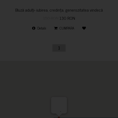
Bluză adulți- iubirea, credința, generozitatea vindecă
150 RON
130 RON
Detalii
CUMPARA
1
-