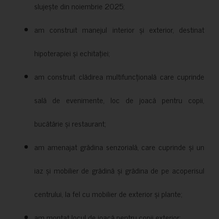
slujește din noiembrie 2025;
am construit manejul interior și exterior, destinat
hipoterapiei și echitației;
am construit clădirea multifuncțională care cuprinde
sală de evenimente, loc de joacă pentru copii,
bucătărie și restaurant;
am amenajat grădina senzorială, care cuprinde și un
iaz și mobilier de grădină și grădina de pe acoperisul
centrului, la fel cu mobilier de exterior și plante;
am montat locul de joacă pentru copii exterior;