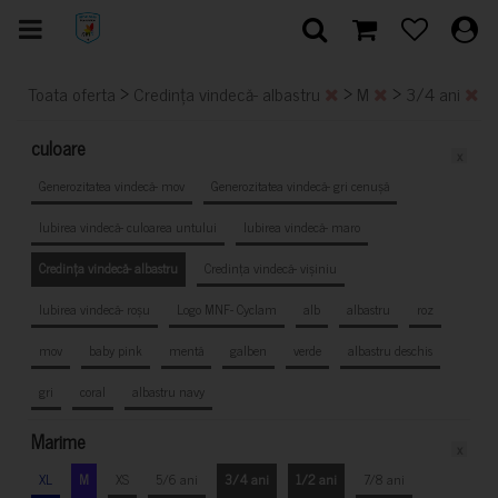
>
>
>
>
Toata oferta
Credința vindecă- albastru
M
3/4 ani
culoare
x
Generozitatea vindecă- mov
Generozitatea vindecă- gri cenușă
Iubirea vindecă- culoarea untului
Iubirea vindecă- maro
Credința vindecă- albastru
Credința vindecă- vișiniu
Iubirea vindecă- roșu
Logo MNF- Cyclam
alb
albastru
roz
mov
baby pink
mentă
galben
verde
albastru deschis
gri
coral
albastru navy
Marime
x
XL
M
XS
5/6 ani
3/4 ani
1/2 ani
7/8 ani