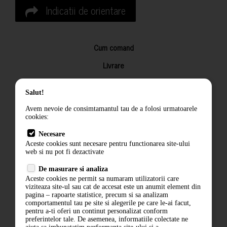
Indicatii de orientare
Cum comand
Livrare
Returnarea produselor
Salut!
Termeni si conditii
Avem nevoie de consimtamantul tau de a folosi urmatoarele
Contact
cookies:
ANPC
Necesare
Aceste cookies sunt necesare pentru functionarea site-ului
Termeni si conditii
web si nu pot fi dezactivate
De masurare si analiza
Politica de confidentialitate
Aceste cookies ne permit sa numaram utilizatorii care
viziteaza site-ul sau cat de accesat este un anumit element din
ANPC
pagina – rapoarte statistice, precum si sa analizam
comportamentul tau pe site si alegerile pe care le-ai facut,
pentru a-ti oferi un continut personalizat conform
preferintelor tale. De asemenea, informatiile colectate ne