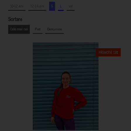
10-12 ani
12-14 ani
S
L
xxl
Sortare
Cele mai noi
Pret
Denumire
PROMOTIE 13%