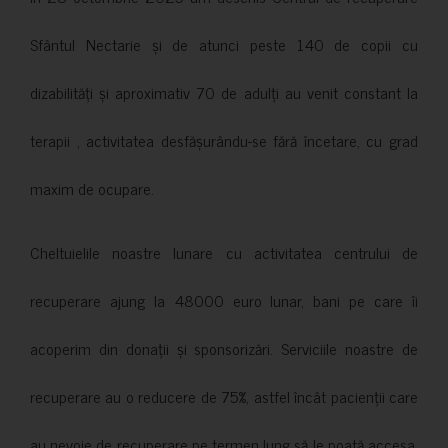
Sfântul Nectarie și de atunci peste 140 de copii cu
dizabilități și aproximativ 70 de adulți au venit constant la
terapii , activitatea desfășurându-se fără încetare, cu grad
maxim de ocupare.
Cheltuielile noastre lunare cu activitatea centrului de
recuperare ajung la 48000 euro lunar, bani pe care îi
acoperim din donații și sponsorizări. Serviciile noastre de
recuperare au o reducere de 75%, astfel încât pacienții care
au nevoie de recuperare pe termen lung să le poată accesa.