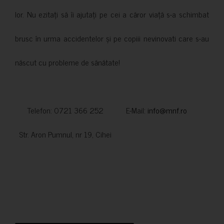
lor. Nu ezitați să îi ajutați pe cei a căror viață s-a schimbat
brusc în urma accidentelor și pe copiii nevinovati care s-au
născut cu probleme de sănătate!
Telefon: 0721 366 252 E-Mail:
info@mnf.ro
Str. Aron Pumnul, nr 19, Cihei