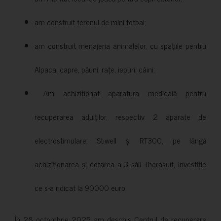
am construit terenul de mini-fotbal;
am construit menajeria animalelor, cu spațiile pentru
Alpaca, capre, păuni, rațe, iepuri, câini;
Am achiziționat aparatura medicală pentru
recuperarea adulților, respectiv 2 aparate de
electrostimulare: Stiwell și RT300, pe lângă
achiziționarea și dotarea a 3 săli Therasuit, investiție
ce s-a ridicat la 90000 euro.
În 28 octombrie 2025 am deschis Centrul de recuperare