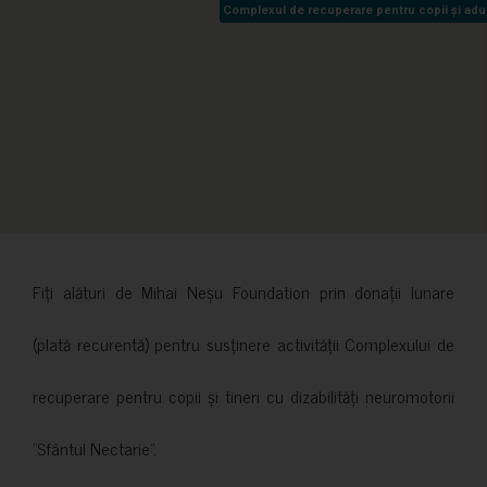
Complexul de recuperare pentru copii și adult
Complexul de recuperare pentru copii și adult
Fiți alături de Mihai Neșu Foundation prin donații lunare
(plată recurentă) pentru susținere activității Complexului de
recuperare pentru copii și tineri cu dizabilități neuromotorii
”Sfântul Nectarie”.