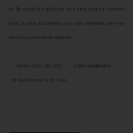
lor. Nu ezitați să îi ajutați pe cei a căror viață s-a schimbat
brusc în urma accidentelor și pe copiii nevinovati care s-au
născut cu probleme de sănătate!
Telefon: 0721 366 252 E-Mail:
info@mnf.ro
Str. Aron Pumnul, nr 19, Cihei