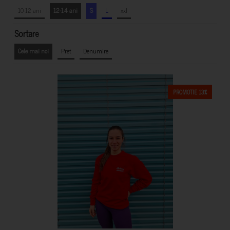
10-12 ani
12-14 ani
S
L
xxl
Sortare
Cele mai noi
Pret
Denumire
PROMOTIE 13%