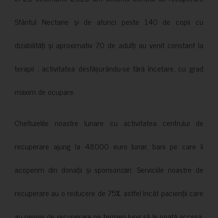
Sfântul Nectarie și de atunci peste 140 de copii cu
dizabilități și aproximativ 70 de adulți au venit constant la
terapii , activitatea desfășurându-se fără încetare, cu grad
maxim de ocupare.
Cheltuielile noastre lunare cu activitatea centrului de
recuperare ajung la 48000 euro lunar, bani pe care îi
acoperim din donații și sponsorizări. Serviciile noastre de
recuperare au o reducere de 75%, astfel încât pacienții care
au nevoie de recuperare pe termen lung să le poată accesa.