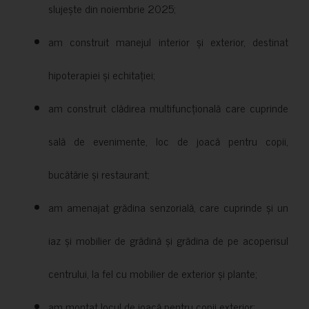
slujește din noiembrie 2025;
am construit manejul interior și exterior, destinat
hipoterapiei și echitației;
am construit clădirea multifuncțională care cuprinde
sală de evenimente, loc de joacă pentru copii,
bucătărie și restaurant;
am amenajat grădina senzorială, care cuprinde și un
iaz și mobilier de grădină și grădina de pe acoperisul
centrului, la fel cu mobilier de exterior și plante;
am montat locul de joacă pentru copii exterior;