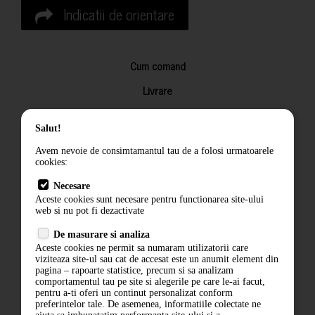
Indicatii de orientare
Cum comand
Livrare
Returnarea produselor
Salut!
Termeni si conditii
Avem nevoie de consimtamantul tau de a folosi urmatoarele
Contact
cookies:
ANPC
Necesare
Aceste cookies sunt necesare pentru functionarea site-ului
Termeni si conditii
web si nu pot fi dezactivate
De masurare si analiza
Politica de confidentialitate
Aceste cookies ne permit sa numaram utilizatorii care
viziteaza site-ul sau cat de accesat este un anumit element din
ANPC
pagina – rapoarte statistice, precum si sa analizam
comportamentul tau pe site si alegerile pe care le-ai facut,
pentru a-ti oferi un continut personalizat conform
preferintelor tale. De asemenea, informatiile colectate ne