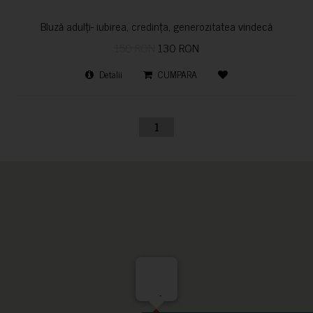
Bluză adulți- iubirea, credința, generozitatea vindecă
150 RON
130 RON
Detalii
CUMPARA
1
-