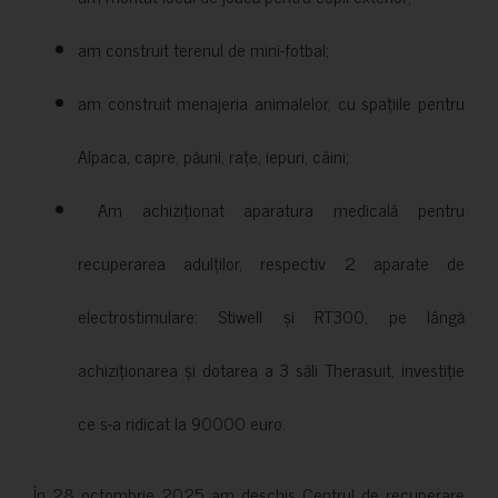
am construit terenul de mini-fotbal;
am construit menajeria animalelor, cu spațiile pentru
Alpaca, capre, păuni, rațe, iepuri, câini;
Am achiziționat aparatura medicală pentru
recuperarea adulților, respectiv 2 aparate de
electrostimulare: Stiwell și RT300, pe lângă
achiziționarea și dotarea a 3 săli Therasuit, investiție
ce s-a ridicat la 90000 euro.
În 28 octombrie 2025 am deschis Centrul de recuperare