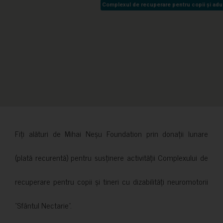
Complexul de recuperare pentru copii și adult
Complexul de recuperare pentru copii și adult
Fiți alături de Mihai Neșu Foundation prin donații lunare
(plată recurentă) pentru susținere activității Complexului de
recuperare pentru copii și tineri cu dizabilități neuromotorii
”Sfântul Nectarie”.