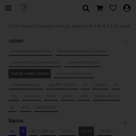
>
>
>
>
Toata oferta
Credința vindecă- albastru
M
1/2 ani
culoare
x
Generozitatea vindecă- mov
Generozitatea vindecă- gri cenușă
Iubirea vindecă- culoarea untului
Iubirea vindecă- maro
Credința vindecă- albastru
Credința vindecă- vișiniu
Iubirea vindecă- roșu
Logo MNF- Cyclam
alb
albastru
roz
mov
baby pink
mentă
galben
verde
albastru deschis
gri
coral
albastru navy
Marime
x
XL
M
XS
5/6 ani
3/4 ani
1/2 ani
7/8 ani