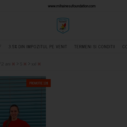
IONS PLATFORM
www.mihainesufoundation.com
powere
F
3.5% DIN IMPOZITUL PE VENIT
TERMENI SI CONDITII
C
>
>
/2 ani
S
xxl
PROMOTIE 13%
CUMPARA