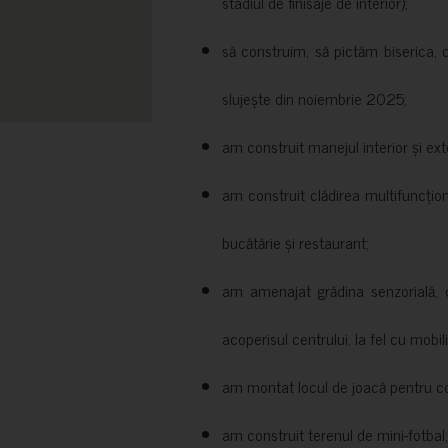
stadiul de finisaje de interior);
să construim, să pictăm biserica, 
slujește din noiembrie 2025;
am construit manejul interior și exte
am construit clădirea multifuncțio
bucătărie și restaurant;
am amenajat grădina senzorială, c
acoperisul centrului, la fel cu mobili
am montat locul de joacă pentru cop
am construit terenul de mini-fotbal;