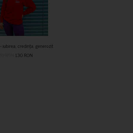
i- iubirea, credința, generozitatea vindecă
50 RON
130 RON