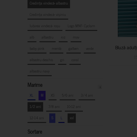
Credința vindecă- albastru
Credința vindecă- vișiniu
Iubirea vindecă- roșu
Logo MNF- Cyclam
alb
albastru
roz
mov
Bluză adulț
baby pink
mentă
galben
verde
1
albastru deschis
gri
coral
albastru navy
Marime
x
XL
M
XS
5/6 ani
3/4 ani
1/2 ani
7/8 ani
10-12 ani
12-14 ani
S
L
xxl
Sortare