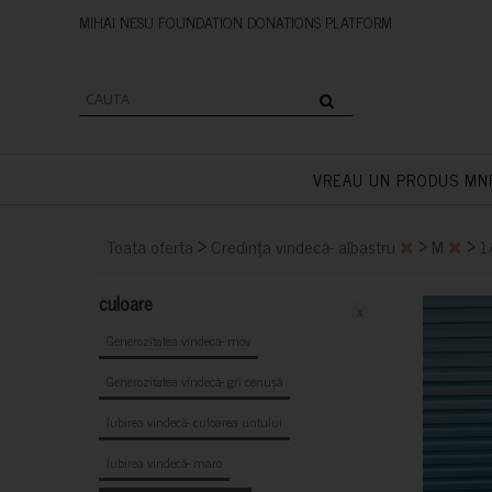
MIHAI NESU FOUNDATION DONAT
VREAU UN PRODUS MN
>
>
>
Toata oferta
Credința vindecă- albastru
M
1
culoare
x
Generozitatea vindecă- mov
Generozitatea vindecă- gri cenușă
Iubirea vindecă- culoarea untului
Iubirea vindecă- maro