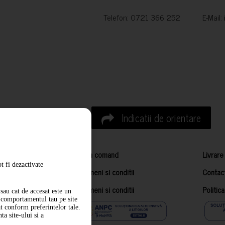
Telefon: 0721 366 252 E-Mail:
Indicatii de orientare
Cum comand
Livrare
t fi dezactivate
Termeni si conditii
Contac
Termeni si conditii
Politic
sau cat de accesat este un
m comportamentul tau pe site
at conform preferintelor tale.
a site-ului si a