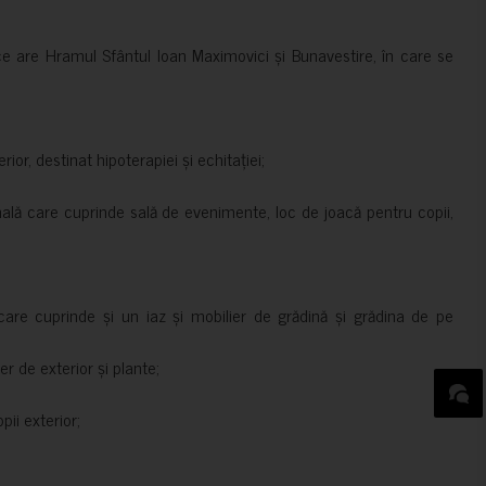
ce are Hramul Sfântul Ioan Maximovici și Bunavestire, în care se
rior, destinat hipoterapiei și echitației;
nală care cuprinde sală de evenimente, loc de joacă pentru copii,
are cuprinde și un iaz și mobilier de grădină și grădina de pe
er de exterior și plante;
ii exterior;