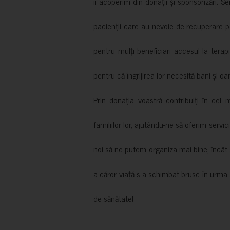
îi acoperim din donații și sponsorizări. S
pacienții care au nevoie de recuperare p
pentru mulți beneficiari accesul la terapi
pentru că îngrijirea lor necesită bani și oa
Prin donația voastră contribuiți în cel 
familiilor lor, ajutându-ne să oferim servic
noi să ne putem organiza mai bine, încât să
a căror viață s-a schimbat brusc în urma 
de sănătate!