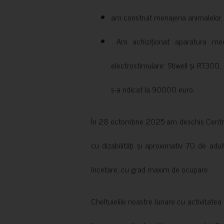
am construit menajeria animalelor, cu
Am achiziționat aparatura medi
electrostimulare: Stiwell și RT300, 
s-a ridicat la 90000 euro.
În 28 octombrie 2025 am deschis Centrul
cu dizabilități și aproximativ 70 de adul
încetare, cu grad maxim de ocupare.
Cheltuielile noastre lunare cu activitate