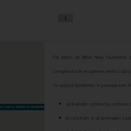
1
Fiți alături de Mihai Neșu Foundation pr
Complexului de recuperare pentru copii și t
Cu ajutorul donatorilor, în perioada iuli
să finalizăm construcția centrului 
copii și adulti cu dizabilitati neuromotorii Sfântul Nectarie
copii și adulti cu dizabilitati neuromotorii Sfântul Nectarie
să construim și să amenajăm cazări