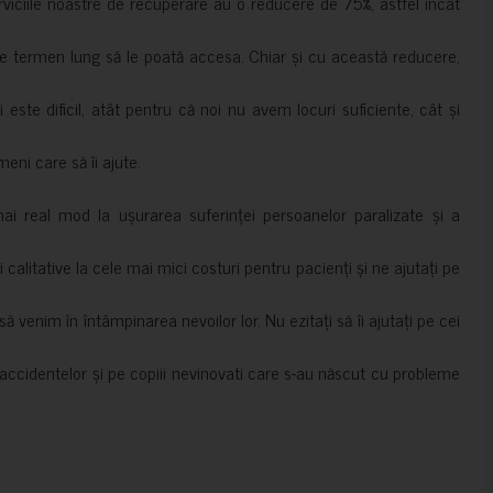
erviciile noastre de recuperare au o reducere de 75%, astfel încât
e termen lung să le poată accesa. Chiar și cu această reducere,
i este dificil, atât pentru că noi nu avem locuri suficiente, cât și
meni care să îi ajute.
mai real mod la ușurarea suferinței persoanelor paralizate și a
ii calitative la cele mai mici costuri pentru pacienți și ne ajutați pe
 venim în întâmpinarea nevoilor lor. Nu ezitați să îi ajutați pe cei
accidentelor și pe copiii nevinovati care s-au născut cu probleme