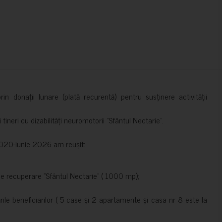
in donații lunare (plată recurentă) pentru susținere activității
ineri cu dizabilități neuromotorii ”Sfântul Nectarie”.
e 2020-iunie 2026 am reușit:
de recuperare ”Sfântul Nectarie” ( 1000 mp);
le beneficiarilor ( 5 case și 2 apartamente și casa nr 8 este la