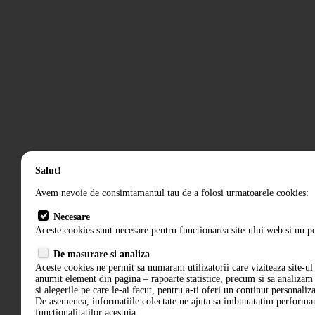
Salut!
Avem nevoie de consimtamantul tau de a folosi urmatoarele cookies:
Necesare
Aceste cookies sunt necesare pentru functionarea site-ului web si nu po
De masurare si analiza
Aceste cookies ne permit sa numaram utilizatorii care viziteaza site-ul 
anumit element din pagina – rapoarte statistice, precum si sa analiza
si alegerile pe care le-ai facut, pentru a-ti oferi un continut personaliz
De asemenea, informatiile colectate ne ajuta sa imbunatatim performant
functionalitatilor acestuia.