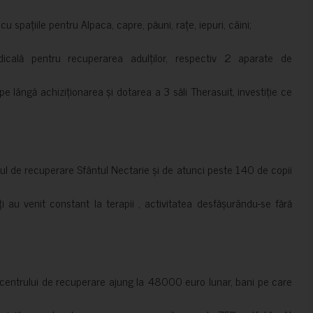
 spațiile pentru Alpaca, capre, păuni, rațe, iepuri, câini;
cală pentru recuperarea adulților, respectiv 2 aparate de
pe lângă achiziționarea și dotarea a 3 săli Therasuit, investiție ce
 de recuperare Sfântul Nectarie și de atunci peste 140 de copii
ți au venit constant la terapii , activitatea desfășurându-se fără
a centrului de recuperare ajung la 48000 euro lunar, bani pe care