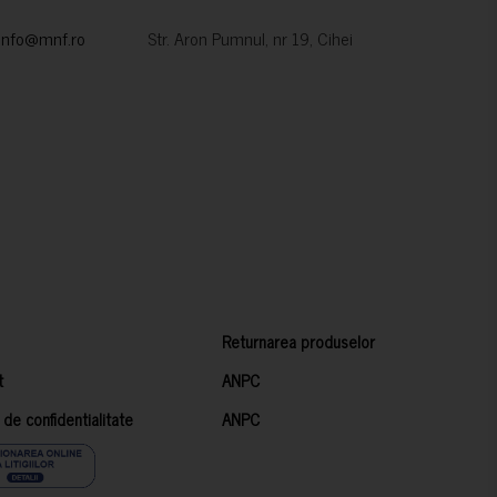
info@mnf.ro
Str. Aron Pumnul, nr 19, Cihei
Returnarea produselor
t
ANPC
a de confidentialitate
ANPC