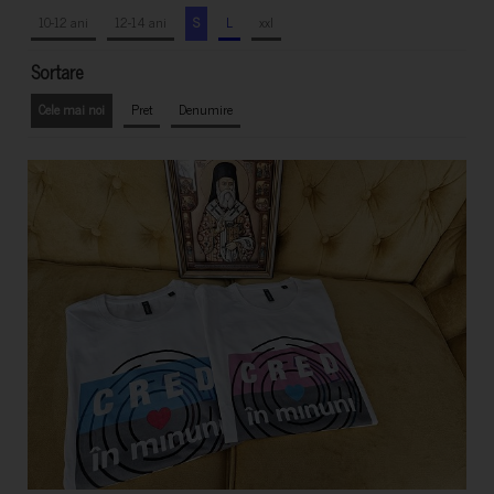
10-12 ani
12-14 ani
S
L
xxl
Sortare
Cele mai noi
Pret
Denumire