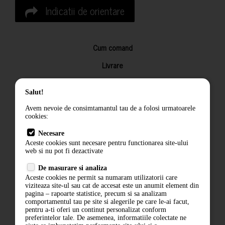
Indicatii de orientare
Cum comand
Livrare
Returnarea produselor
Salut!
Termeni si conditii
Avem nevoie de consimtamantul tau de a folosi urmatoarele
Contact
cookies:
ANPC
Necesare
Aceste cookies sunt necesare pentru functionarea site-ului
Termeni si conditii
web si nu pot fi dezactivate
Politica de confidentialitate
De masurare si analiza
Aceste cookies ne permit sa numaram utilizatorii care
ANPC
viziteaza site-ul sau cat de accesat este un anumit element din
pagina – rapoarte statistice, precum si sa analizam
comportamentul tau pe site si alegerile pe care le-ai facut,
pentru a-ti oferi un continut personalizat conform
preferintelor tale. De asemenea, informatiile colectate ne