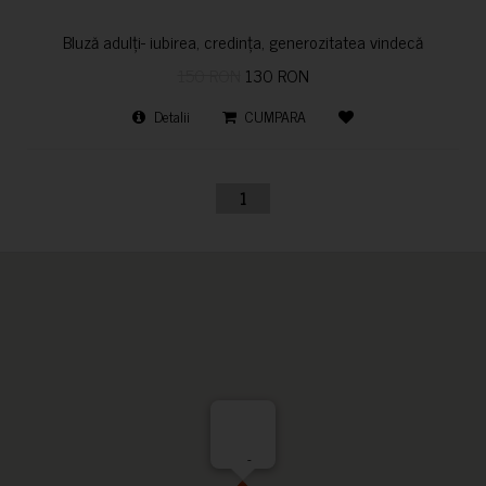
Bluză adulți- iubirea, credința, generozitatea vindecă
150 RON
130 RON
Detalii
CUMPARA
1
-