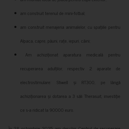
am construit terenul de mini-fotbal;
am construit menajeria animalelor, cu spațiile pentru
Alpaca, capre, păuni, rațe, iepuri, câini;
Am achiziționat aparatura medicală pentru
recuperarea adulților, respectiv 2 aparate de
electrostimulare: Stiwell și RT300, pe lângă
achiziționarea și dotarea a 3 săli Therasuit, investiție
ce s-a ridicat la 90000 euro.
În 28 octombrie 2025 am deschis Centrul de recuperare