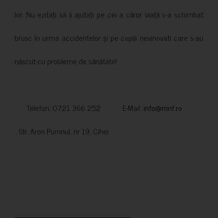
lor. Nu ezitați să îi ajutați pe cei a căror viață s-a schimbat
brusc în urma accidentelor și pe copiii nevinovati care s-au
născut cu probleme de sănătate!
Telefon: 0721 366 252 E-Mail:
info@mnf.ro
Str. Aron Pumnul, nr 19, Cihei