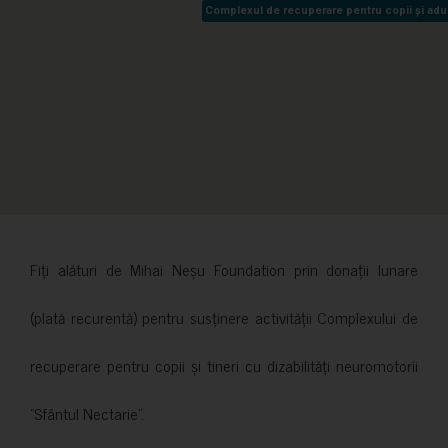
Complexul de recuperare pentru copii și adult
Complexul de recuperare pentru copii și adult
Fiți alături de Mihai Neșu Foundation prin donații lunare
(plată recurentă) pentru susținere activității Complexului de
recuperare pentru copii și tineri cu dizabilități neuromotorii
”Sfântul Nectarie”.