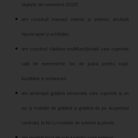
slujește din noiembrie 2025;
am construit manejul interior și exterior, destinat
hipoterapiei și echitației;
am construit clădirea multifuncțională care cuprinde
sală de evenimente, loc de joacă pentru copii,
bucătărie și restaurant;
am amenajat grădina senzorială, care cuprinde și un
iaz și mobilier de grădină și grădina de pe acoperisul
centrului, la fel cu mobilier de exterior și plante;
am montat locul de joacă pentru copii exterior;