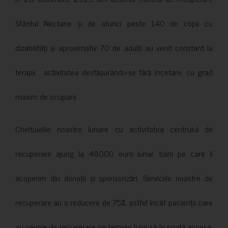
Sfântul Nectarie și de atunci peste 140 de copii cu
dizabilități și aproximativ 70 de adulți au venit constant la
terapii , activitatea desfășurându-se fără încetare, cu grad
maxim de ocupare.
Cheltuielile noastre lunare cu activitatea centrului de
recuperare ajung la 48000 euro lunar, bani pe care îi
acoperim din donații și sponsorizări. Serviciile noastre de
recuperare au o reducere de 75%, astfel încât pacienții care
au nevoie de recuperare pe termen lung să le poată accesa.