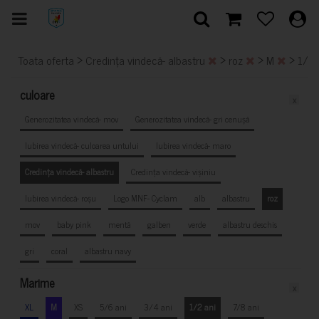
>
>
>
>
Toata oferta
Credința vindecă- albastru
roz
M
1/2 
culoare
x
Generozitatea vindecă- mov
Generozitatea vindecă- gri cenușă
Iubirea vindecă- culoarea untului
Iubirea vindecă- maro
Credința vindecă- albastru
Credința vindecă- vișiniu
Iubirea vindecă- roșu
Logo MNF- Cyclam
alb
albastru
roz
mov
baby pink
mentă
galben
verde
albastru deschis
gri
coral
albastru navy
Marime
x
XL
M
XS
5/6 ani
3/4 ani
1/2 ani
7/8 ani