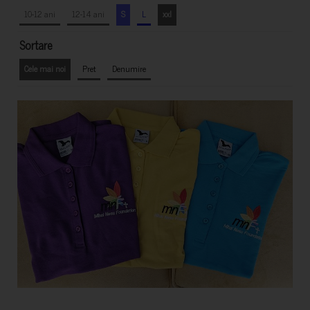
10-12 ani
12-14 ani
S
L
xxl
Sortare
Cele mai noi
Pret
Denumire