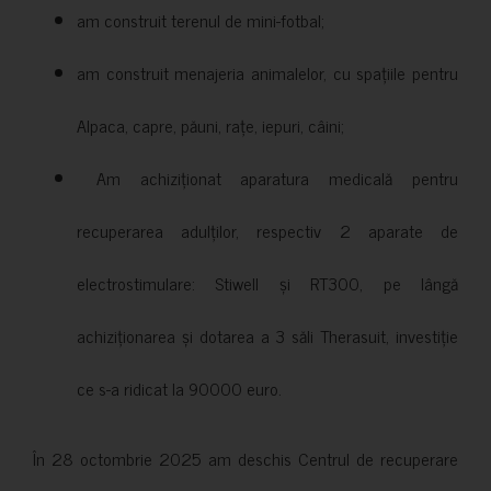
am construit terenul de mini-fotbal;
am construit menajeria animalelor, cu spațiile pentru
Alpaca, capre, păuni, rațe, iepuri, câini;
Am achiziționat aparatura medicală pentru
recuperarea adulților, respectiv 2 aparate de
electrostimulare: Stiwell și RT300, pe lângă
achiziționarea și dotarea a 3 săli Therasuit, investiție
ce s-a ridicat la 90000 euro.
În 28 octombrie 2025 am deschis Centrul de recuperare