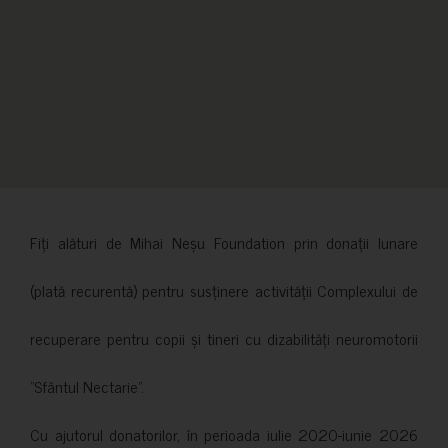
Fiți alături de Mihai Neșu Foundation prin donații lunare
(plată recurentă) pentru susținere activității Complexului de
recuperare pentru copii și tineri cu dizabilități neuromotorii
”Sfântul Nectarie”.
Cu ajutorul donatorilor, în perioada iulie 2020-iunie 2026