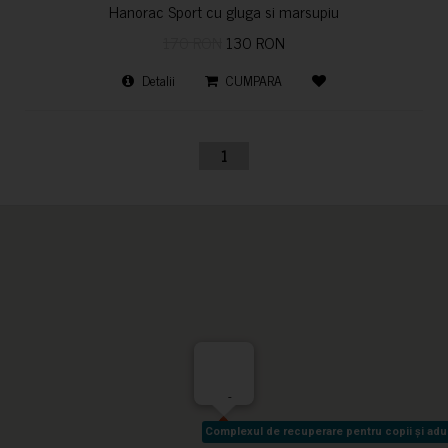
Hanorac Sport cu gluga si marsupiu
170 RON
130 RON
Detalii
CUMPARA
1
-
Complexul de recuperare pentru copii și adult
Complexul de recuperare pentru copii și adult