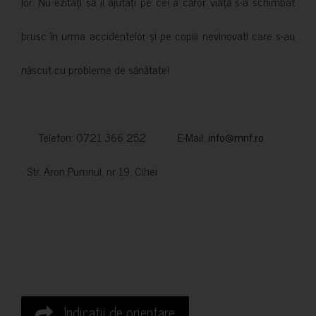
lor. Nu ezitați să îi ajutați pe cei a căror viață s-a schimbat
brusc în urma accidentelor și pe copiii nevinovati care s-au
născut cu probleme de sănătate!
Telefon: 0721 366 252 E-Mail:
info@mnf.ro
Str. Aron Pumnul, nr 19, Cihei
Indicatii de orientare