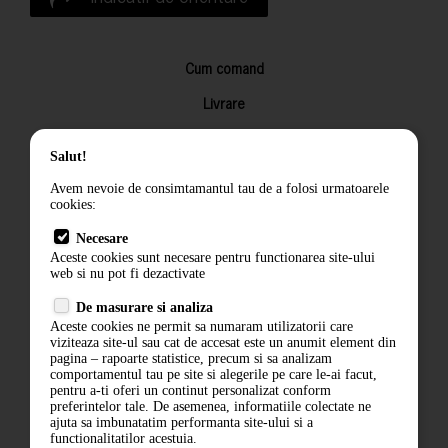
Cum comand
Livrare
Returnarea produselor
Salut!
Termeni si conditii
Avem nevoie de consimtamantul tau de a folosi urmatoarele
Contact
cookies:
ANPC
Necesare
Aceste cookies sunt necesare pentru functionarea site-ului
Termeni si conditii
web si nu pot fi dezactivate
De masurare si analiza
Politica de confidentialitate
Aceste cookies ne permit sa numaram utilizatorii care
viziteaza site-ul sau cat de accesat este un anumit element din
ANPC
pagina – rapoarte statistice, precum si sa analizam
comportamentul tau pe site si alegerile pe care le-ai facut,
pentru a-ti oferi un continut personalizat conform
preferintelor tale. De asemenea, informatiile colectate ne
ajuta sa imbunatatim performanta site-ului si a
functionalitatilor acestuia.