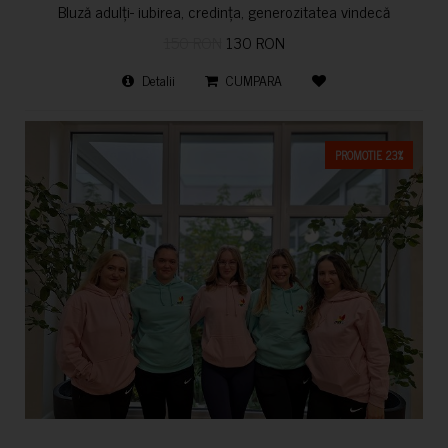
Bluză adulți- iubirea, credința, generozitatea vindecă
150 RON
130 RON
Detalii
CUMPARA
PROMOTIE 23%