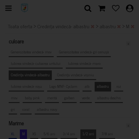
>
>
>
Toata oferta
Credința vindecă- albastru
albastru
M
culoare
x
Generozitatea vindecă- mov
Generozitatea vindecă- gri cenușă
Iubirea vindecă- culoarea untului
Iubirea vindecă- maro
Credința vindecă- albastru
Credința vindecă- vișiniu
Iubirea vindecă- roșu
Logo MNF- Cyclam
alb
albastru
roz
mov
baby pink
mentă
galben
verde
albastru deschis
gri
coral
albastru navy
Marime
x
XL
M
XS
5/6 ani
3/4 ani
1/2 ani
7/8 ani