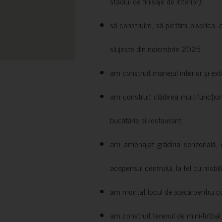
stadiul de finisaje de interior);
să construim, să pictăm biserica, 
slujește din noiembrie 2025;
am construit manejul interior și exte
am construit clădirea multifuncțio
bucătărie și restaurant;
am amenajat grădina senzorială, c
acoperisul centrului, la fel cu mobili
am montat locul de joacă pentru cop
am construit terenul de mini-fotbal;