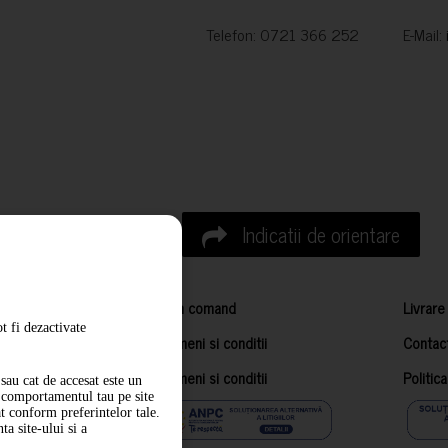
Telefon: 0721 366 252 E-Mail:
Indicatii de orientare
Cum comand
Livrare
t fi dezactivate
Termeni si conditii
Contac
Termeni si conditii
Politic
sau cat de accesat este un
m comportamentul tau pe site
at conform preferintelor tale.
a site-ului si a