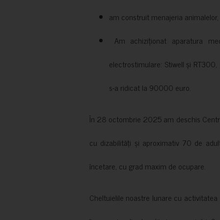
am construit menajeria animalelor, cu
Am achiziționat aparatura medi
electrostimulare: Stiwell și RT300, 
s-a ridicat la 90000 euro.
În 28 octombrie 2025 am deschis Centrul
cu dizabilități și aproximativ 70 de adul
încetare, cu grad maxim de ocupare.
Cheltuielile noastre lunare cu activitate