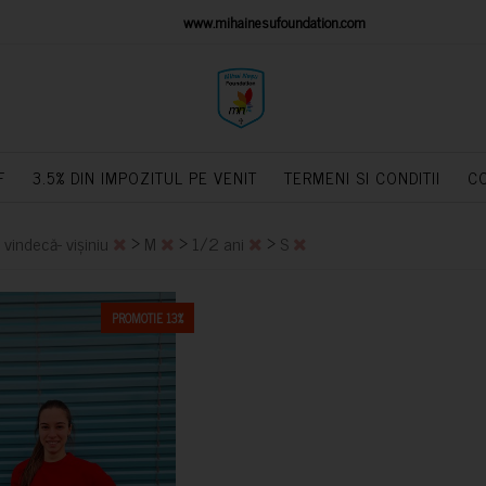
IONS PLATFORM
www.mihainesufoundation.com
powere
F
3.5% DIN IMPOZITUL PE VENIT
TERMENI SI CONDITII
C
>
>
>
 vindecă- vișiniu
M
1/2 ani
S
PROMOTIE 13%
CUMPARA