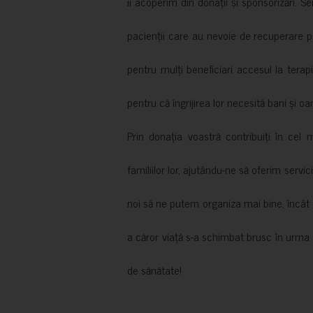
îi acoperim din donații și sponsorizări. S
pacienții care au nevoie de recuperare p
pentru mulți beneficiari accesul la terapi
pentru că îngrijirea lor necesită bani și oa
Prin donația voastră contribuiți în cel 
familiilor lor, ajutându-ne să oferim servic
noi să ne putem organiza mai bine, încât să
a căror viață s-a schimbat brusc în urma 
de sănătate!