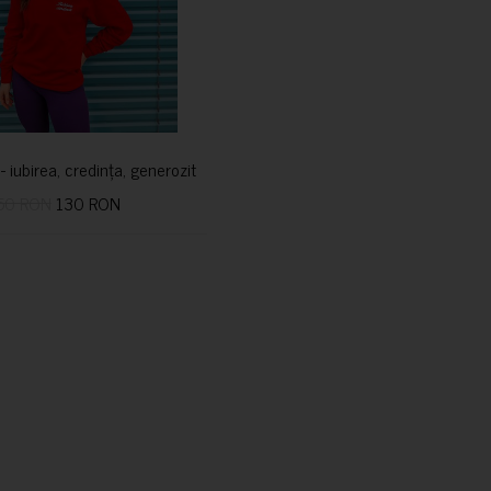
i- iubirea, credința, generozitatea vindecă
50 RON
130 RON