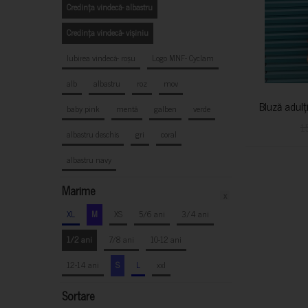
Credința vindecă- albastru
Credința vindecă- vișiniu
Iubirea vindecă- roșu
Logo MNF- Cyclam
alb
albastru
roz
mov
Bluză adulț
baby pink
mentă
galben
verde
1
albastru deschis
gri
coral
albastru navy
Marime
x
XL
M
XS
5/6 ani
3/4 ani
1/2 ani
7/8 ani
10-12 ani
12-14 ani
S
L
xxl
Sortare