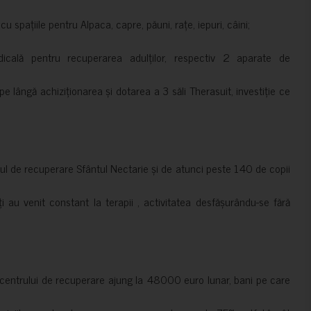
 spațiile pentru Alpaca, capre, păuni, rațe, iepuri, câini;
cală pentru recuperarea adulților, respectiv 2 aparate de
pe lângă achiziționarea și dotarea a 3 săli Therasuit, investiție ce
 de recuperare Sfântul Nectarie și de atunci peste 140 de copii
ți au venit constant la terapii , activitatea desfășurându-se fără
a centrului de recuperare ajung la 48000 euro lunar, bani pe care