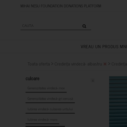
MIHAI NESU FOUNDATION DONAT
VREAU UN PRODUS MN
>
>
Toata oferta
Credința vindecă- albastru
Credința
culoare
x
Generozitatea vindecă- mov
Generozitatea vindecă- gri cenușă
Iubirea vindecă- culoarea untului
Iubirea vindecă- maro