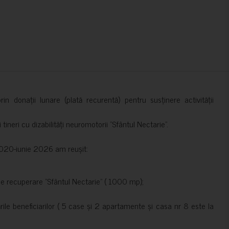
in donații lunare (plată recurentă) pentru susținere activității
ineri cu dizabilități neuromotorii ”Sfântul Nectarie”.
e 2020-iunie 2026 am reușit:
de recuperare ”Sfântul Nectarie” ( 1000 mp);
le beneficiarilor ( 5 case și 2 apartamente și casa nr 8 este la