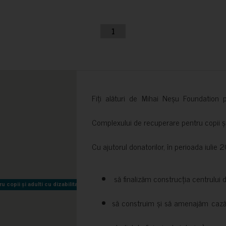
1
Fiți alături de Mihai Neșu Foundation pr
Complexului de recuperare pentru copii și t
Cu ajutorul donatorilor, în perioada iuli
să finalizăm construcția centrului 
copii și adulti cu dizabilitati neuromotorii Sfântul Nectarie
copii și adulti cu dizabilitati neuromotorii Sfântul Nectarie
să construim și să amenajăm cazări