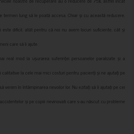
erviciile noastre de recuperare au o reducere de 75%, astfel încât
e termen lung să le poată accesa. Chiar și cu această reducere,
i este dificil, atât pentru că noi nu avem locuri suficiente, cât și
meni care să îi ajute.
mai real mod la ușurarea suferinței persoanelor paralizate și a
ii calitative la cele mai mici costuri pentru pacienți și ne ajutați pe
 venim în întâmpinarea nevoilor lor. Nu ezitați să îi ajutați pe cei
accidentelor și pe copiii nevinovati care s-au născut cu probleme