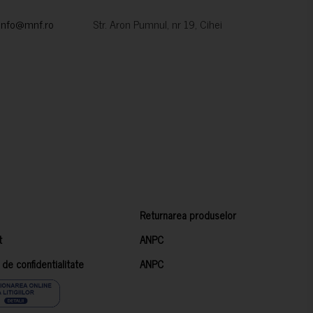
info@mnf.ro
Str. Aron Pumnul, nr 19, Cihei
Returnarea produselor
t
ANPC
a de confidentialitate
ANPC