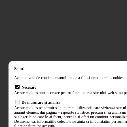
Salut!
Avem nevoie de consimtamantul tau de a folosi urmatoarele cookies:
Necesare
Aceste cookies sunt necesare pentru functionarea site-ului web si nu po
De masurare si analiza
Aceste cookies ne permit sa numaram utilizatorii care viziteaza site-ul 
anumit element din pagina – rapoarte statistice, precum si sa analiza
si alegerile pe care le-ai facut, pentru a-ti oferi un continut personaliz
De asemenea, informatiile colectate ne ajuta sa imbunatatim performant
functionalitatilor acestuia.