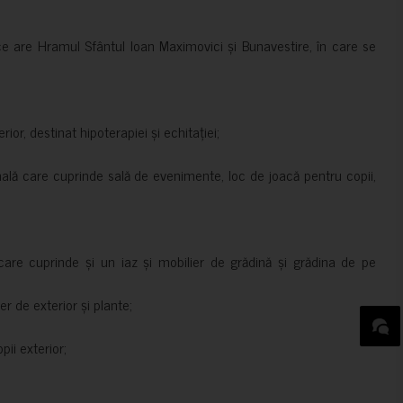
ce are Hramul Sfântul Ioan Maximovici și Bunavestire, în care se
rior, destinat hipoterapiei și echitației;
nală care cuprinde sală de evenimente, loc de joacă pentru copii,
are cuprinde și un iaz și mobilier de grădină și grădina de pe
er de exterior și plante;
ii exterior;