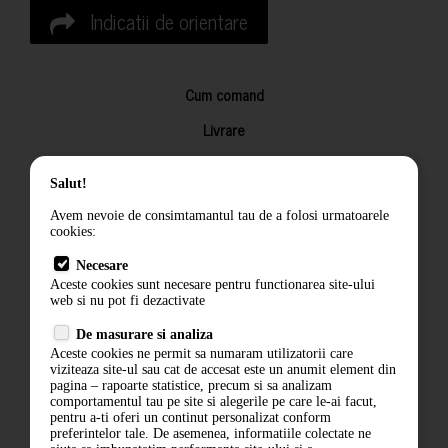
Indicatii de orientare
Cum comand
Livrare
Returnarea produselor
Salut!
Termeni si conditii
Avem nevoie de consimtamantul tau de a folosi urmatoarele
Contact
cookies:
ANPC
Necesare
Aceste cookies sunt necesare pentru functionarea site-ului
Termeni si conditii
web si nu pot fi dezactivate
Politica de confidentialitate
De masurare si analiza
Aceste cookies ne permit sa numaram utilizatorii care
ANPC
viziteaza site-ul sau cat de accesat este un anumit element din
pagina – rapoarte statistice, precum si sa analizam
comportamentul tau pe site si alegerile pe care le-ai facut,
pentru a-ti oferi un continut personalizat conform
preferintelor tale. De asemenea, informatiile colectate ne