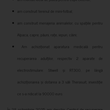
am construit terenul de mini-fotbal;
am construit menajeria animalelor, cu spațiile pentru
Alpaca, capre, păuni, rațe, iepuri, câini;
Am achiziționat aparatura medicală pentru
recuperarea adulților, respectiv 2 aparate de
electrostimulare: Stiwell și RT300, pe lângă
achiziționarea și dotarea a 3 săli Therasuit, investiție
ce s-a ridicat la 90000 euro.
În 28 octombrie 2025 am deschis Centrul de recuperare