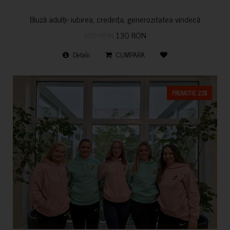
Bluză adulți- iubirea, credința, generozitatea vindecă
150 RON
130 RON
Detalii
CUMPARA
PROMOTIE 23%