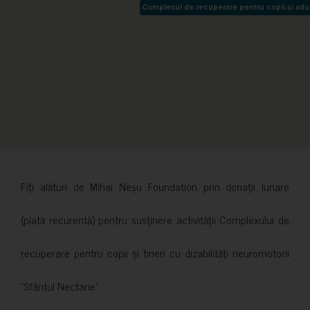
Complexul de recuperare pentru copii și adult
Complexul de recuperare pentru copii și adult
Fiți alături de Mihai Neșu Foundation prin donații lunare
(plată recurentă) pentru susținere activității Complexului de
recuperare pentru copii și tineri cu dizabilități neuromotorii
”Sfântul Nectarie”.