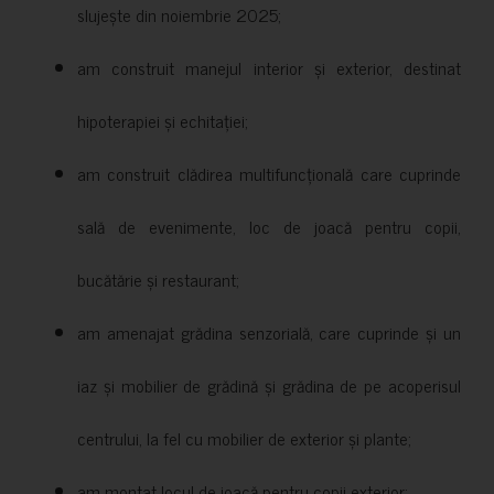
slujește din noiembrie 2025;
am construit manejul interior și exterior, destinat
hipoterapiei și echitației;
am construit clădirea multifuncțională care cuprinde
sală de evenimente, loc de joacă pentru copii,
bucătărie și restaurant;
am amenajat grădina senzorială, care cuprinde și un
iaz și mobilier de grădină și grădina de pe acoperisul
centrului, la fel cu mobilier de exterior și plante;
am montat locul de joacă pentru copii exterior;