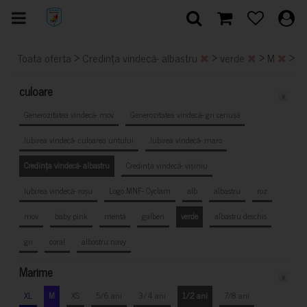
>
>
>
>
Toata oferta
Credința vindecă- albastru
verde
M
1
culoare
x
Generozitatea vindecă- mov
Generozitatea vindecă- gri cenușă
Iubirea vindecă- culoarea untului
Iubirea vindecă- maro
Credința vindecă- albastru
Credința vindecă- vișiniu
Iubirea vindecă- roșu
Logo MNF- Cyclam
alb
albastru
roz
mov
baby pink
mentă
galben
verde
albastru deschis
gri
coral
albastru navy
Marime
x
XL
M
XS
5/6 ani
3/4 ani
1/2 ani
7/8 ani