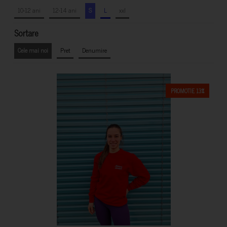
10-12 ani
12-14 ani
S
L
xxl
Sortare
Cele mai noi
Pret
Denumire
PROMOTIE 13%