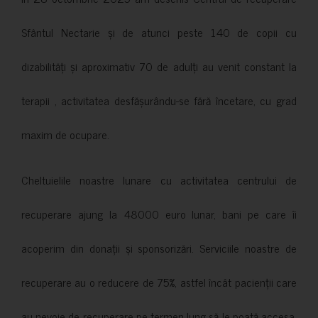
Sfântul Nectarie și de atunci peste 140 de copii cu
dizabilități și aproximativ 70 de adulți au venit constant la
terapii , activitatea desfășurându-se fără încetare, cu grad
maxim de ocupare.
Cheltuielile noastre lunare cu activitatea centrului de
recuperare ajung la 48000 euro lunar, bani pe care îi
acoperim din donații și sponsorizări. Serviciile noastre de
recuperare au o reducere de 75%, astfel încât pacienții care
au nevoie de recuperare pe termen lung să le poată accesa.