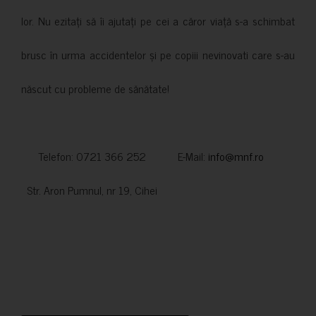
lor. Nu ezitați să îi ajutați pe cei a căror viață s-a schimbat
brusc în urma accidentelor și pe copiii nevinovati care s-au
născut cu probleme de sănătate!
Telefon: 0721 366 252 E-Mail:
info@mnf.ro
Str. Aron Pumnul, nr 19, Cihei