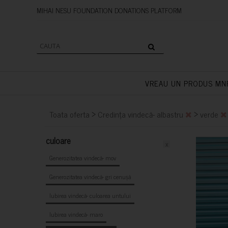
MIHAI NESU FOUNDATION DONAT
VREAU UN PRODUS MN
>
>
Toata oferta
Credința vindecă- albastru
verde
culoare
x
Generozitatea vindecă- mov
Generozitatea vindecă- gri cenușă
Iubirea vindecă- culoarea untului
Iubirea vindecă- maro