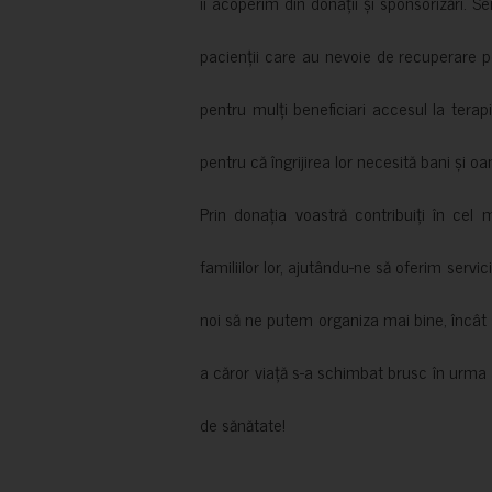
îi acoperim din donații și sponsorizări. S
pacienții care au nevoie de recuperare p
pentru mulți beneficiari accesul la terapi
pentru că îngrijirea lor necesită bani și oa
Prin donația voastră contribuiți în cel 
familiilor lor, ajutându-ne să oferim servic
noi să ne putem organiza mai bine, încât să
a căror viață s-a schimbat brusc în urma 
de sănătate!