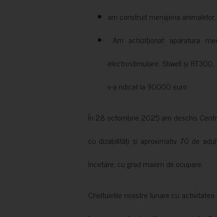
am construit menajeria animalelor, cu
Am achiziționat aparatura medi
electrostimulare: Stiwell și RT300, 
s-a ridicat la 90000 euro.
În 28 octombrie 2025 am deschis Centrul
cu dizabilități și aproximativ 70 de adul
încetare, cu grad maxim de ocupare.
Cheltuielile noastre lunare cu activitate