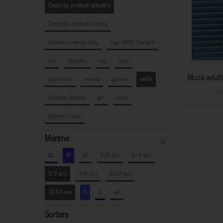
Credința vindecă- albastru
Credința vindecă- vișiniu
Iubirea vindecă- roșu
Logo MNF- Cyclam
alb
albastru
roz
mov
Bluză adulț
baby pink
mentă
galben
verde
1
albastru deschis
gri
coral
albastru navy
Marime
x
XL
M
XS
5/6 ani
3/4 ani
1/2 ani
7/8 ani
10-12 ani
12-14 ani
S
L
xxl
Sortare