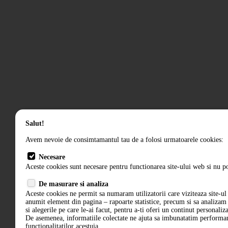
Salut!
Avem nevoie de consimtamantul tau de a folosi urmatoarele cookies:
Necesare
Aceste cookies sunt necesare pentru functionarea site-ului web si nu po
De masurare si analiza
Aceste cookies ne permit sa numaram utilizatorii care viziteaza site-ul 
anumit element din pagina – rapoarte statistice, precum si sa analiza
si alegerile pe care le-ai facut, pentru a-ti oferi un continut personaliz
De asemenea, informatiile colectate ne ajuta sa imbunatatim performant
functionalitatilor acestuia.