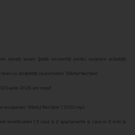
in donații lunare (plată recurentă) pentru susținere activității
ineri cu dizabilități neuromotorii ”Sfântul Nectarie”.
e 2020-iunie 2026 am reușit:
de recuperare ”Sfântul Nectarie” ( 1000 mp);
le beneficiarilor ( 5 case și 2 apartamente și casa nr 8 este la