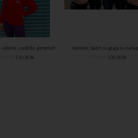
i- iubirea, credința, generozitatea vindecă
Hanorac Sport cu gluga si marsu
50 RON
130 RON
170 RON
130 RON