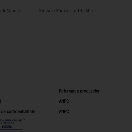
info@mnf.ro
Str. Aron Pumnul, nr 19, Cihei
Returnarea produselor
t
ANPC
a de confidentialitate
ANPC