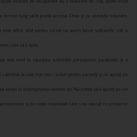
erviciile noastre de recuperare au o reducere de 75%, astfel încât
e termen lung să le poată accesa. Chiar și cu această reducere,
i este dificil, atât pentru că noi nu avem locuri suficiente, cât și
meni care să îi ajute.
mai real mod la ușurarea suferinței persoanelor paralizate și a
ii calitative la cele mai mici costuri pentru pacienți și ne ajutați pe
 venim în întâmpinarea nevoilor lor. Nu ezitați să îi ajutați pe cei
accidentelor și pe copiii nevinovati care s-au născut cu probleme