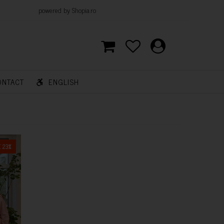
d by Shopia.ro
ONTACT
ENGLISH
 23%