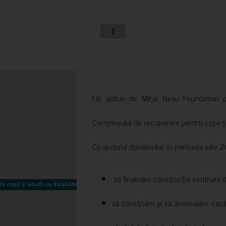
1
Fiți alături de Mihai Neșu Foundation pr
Complexului de recuperare pentru copii și t
Cu ajutorul donatorilor, în perioada iuli
să finalizăm construcția centrului 
copii și adulti cu dizabilitati neuromotorii Sfântul Nectarie
copii și adulti cu dizabilitati neuromotorii Sfântul Nectarie
să construim și să amenajăm cazări