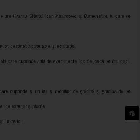
ce are Hramul Sfântul Ioan Maximovici și Bunavestire, în care se
rior, destinat hipoterapiei și echitației;
nală care cuprinde sală de evenimente, loc de joacă pentru copii,
are cuprinde și un iaz și mobilier de grădină și grădina de pe
er de exterior și plante;
ii exterior;