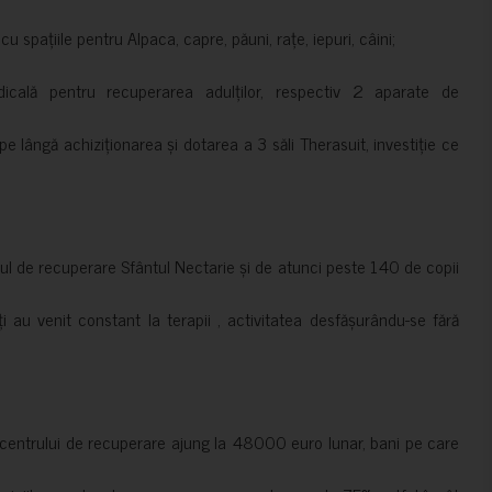
 spațiile pentru Alpaca, capre, păuni, rațe, iepuri, câini;
cală pentru recuperarea adulților, respectiv 2 aparate de
pe lângă achiziționarea și dotarea a 3 săli Therasuit, investiție ce
 de recuperare Sfântul Nectarie și de atunci peste 140 de copii
ți au venit constant la terapii , activitatea desfășurându-se fără
a centrului de recuperare ajung la 48000 euro lunar, bani pe care