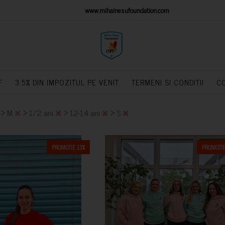
IONS PLATFORM
www.mihainesufoundation.com
powere
F
3.5% DIN IMPOZITUL PE VENIT
TERMENI SI CONDITII
C
>
>
>
>
M
1/2 ani
12-14 ani
S
PROMOTIE 13%
PROMOTIE
CUMPARA
CUMPARA