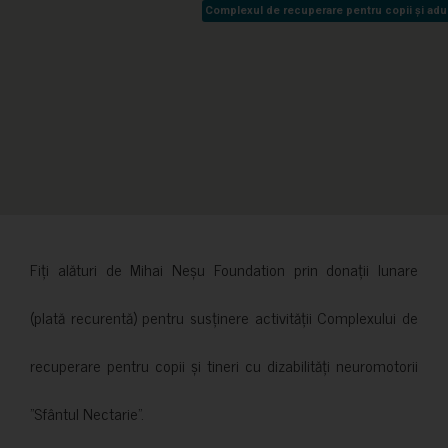
Complexul de recuperare pentru copii și adult
Complexul de recuperare pentru copii și adult
Fiți alături de Mihai Neșu Foundation prin donații lunare
(plată recurentă) pentru susținere activității Complexului de
recuperare pentru copii și tineri cu dizabilități neuromotorii
”Sfântul Nectarie”.