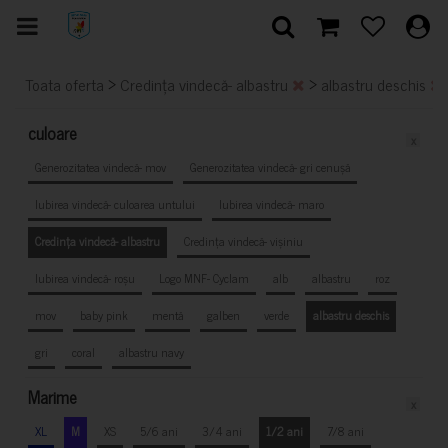
>
>
Toata oferta
Credința vindecă- albastru
albastru deschis
culoare
x
Generozitatea vindecă- mov
Generozitatea vindecă- gri cenușă
Iubirea vindecă- culoarea untului
Iubirea vindecă- maro
Credința vindecă- albastru
Credința vindecă- vișiniu
Iubirea vindecă- roșu
Logo MNF- Cyclam
alb
albastru
roz
mov
baby pink
mentă
galben
verde
albastru deschis
gri
coral
albastru navy
Marime
x
XL
M
XS
5/6 ani
3/4 ani
1/2 ani
7/8 ani