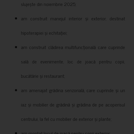
slujește din noiembrie 2025;
am construit manejul interior și exterior, destinat
hipoterapiei și echitației;
am construit clădirea multifuncțională care cuprinde
sală de evenimente, loc de joacă pentru copii,
bucătărie și restaurant;
am amenajat grădina senzorială, care cuprinde și un
iaz și mobilier de grădină și grădina de pe acoperisul
centrului, la fel cu mobilier de exterior și plante;
am montat locul de joacă pentru copii exterior;