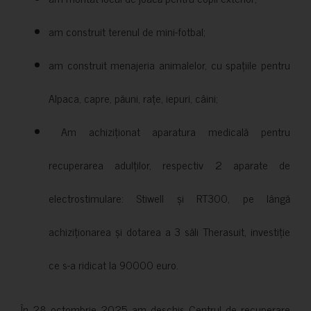
am construit terenul de mini-fotbal;
am construit menajeria animalelor, cu spațiile pentru
Alpaca, capre, păuni, rațe, iepuri, câini;
Am achiziționat aparatura medicală pentru
recuperarea adulților, respectiv 2 aparate de
electrostimulare: Stiwell și RT300, pe lângă
achiziționarea și dotarea a 3 săli Therasuit, investiție
ce s-a ridicat la 90000 euro.
În 28 octombrie 2025 am deschis Centrul de recuperare