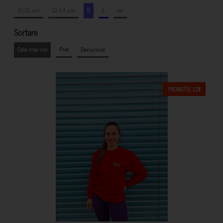
10-12 ani
12-14 ani
S
L
xxl
Sortare
Cele mai noi
Pret
Denumire
PROMOTIE 13%