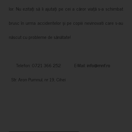
lor. Nu ezitați să îi ajutați pe cei a căror viață s-a schimbat
brusc în urma accidentelor și pe copiii nevinovati care s-au
născut cu probleme de sănătate!
Telefon: 0721 366 252 E-Mail:
info@mnf.ro
Str. Aron Pumnul, nr 19, Cihei