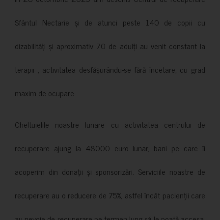
Sfântul Nectarie și de atunci peste 140 de copii cu
dizabilități și aproximativ 70 de adulți au venit constant la
terapii , activitatea desfășurându-se fără încetare, cu grad
maxim de ocupare.
Cheltuielile noastre lunare cu activitatea centrului de
recuperare ajung la 48000 euro lunar, bani pe care îi
acoperim din donații și sponsorizări. Serviciile noastre de
recuperare au o reducere de 75%, astfel încât pacienții care
au nevoie de recuperare pe termen lung să le poată accesa.