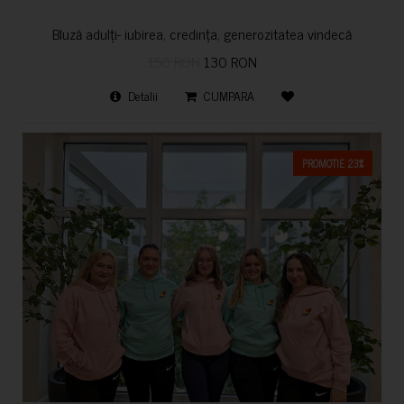
Bluză adulți- iubirea, credința, generozitatea vindecă
150 RON
130 RON
Detalii
CUMPARA
PROMOTIE 23%