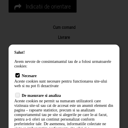
Indicatii de orientare
Cum comand
Livrare
Returnarea produselor
Salut!
Termeni si conditii
Avem nevoie de consimtamantul tau de a folosi urmatoarele
Contact
cookies:
ANPC
Necesare
Aceste cookies sunt necesare pentru functionarea site-ului
Termeni si conditii
web si nu pot fi dezactivate
Politica de confidentialitate
De masurare si analiza
Aceste cookies ne permit sa numaram utilizatorii care
ANPC
viziteaza site-ul sau cat de accesat este un anumit element din
pagina – rapoarte statistice, precum si sa analizam
comportamentul tau pe site si alegerile pe care le-ai facut,
pentru a-ti oferi un continut personalizat conform
preferintelor tale. De asemenea, informatiile colectate ne