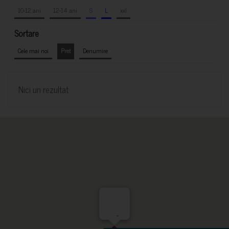
10-12 ani
12-14 ani
S
L
xxl
Sortare
Cele mai noi
Pret
Denumire
Nici un rezultat
-