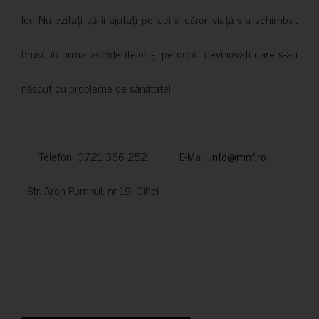
lor. Nu ezitați să îi ajutați pe cei a căror viață s-a schimbat
brusc în urma accidentelor și pe copiii nevinovati care s-au
născut cu probleme de sănătate!
Telefon: 0721 366 252 E-Mail:
info@mnf.ro
Str. Aron Pumnul, nr 19, Cihei