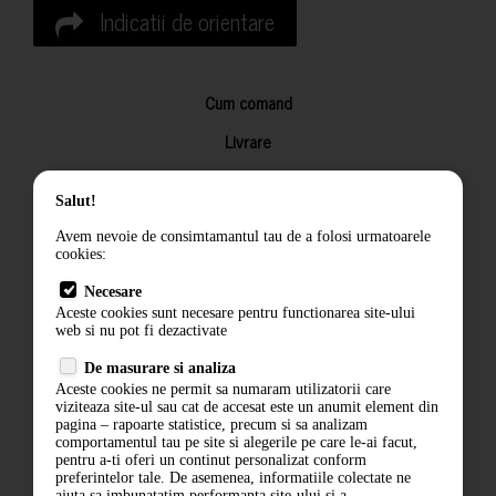
Indicatii de orientare
Cum comand
Livrare
Returnarea produselor
Salut!
Termeni si conditii
Avem nevoie de consimtamantul tau de a folosi urmatoarele
Contact
cookies:
ANPC
Necesare
Aceste cookies sunt necesare pentru functionarea site-ului
Termeni si conditii
web si nu pot fi dezactivate
De masurare si analiza
Politica de confidentialitate
Aceste cookies ne permit sa numaram utilizatorii care
viziteaza site-ul sau cat de accesat este un anumit element din
ANPC
pagina – rapoarte statistice, precum si sa analizam
comportamentul tau pe site si alegerile pe care le-ai facut,
pentru a-ti oferi un continut personalizat conform
preferintelor tale. De asemenea, informatiile colectate ne
ajuta sa imbunatatim performanta site-ului si a