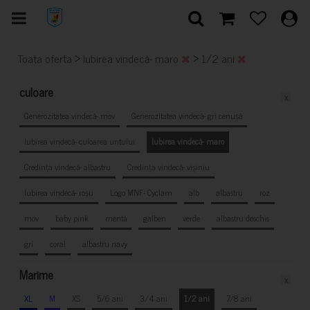
>
>
Toata oferta
Iubirea vindecă- maro
1/2 ani
culoare
x
Generozitatea vindecă- mov
Generozitatea vindecă- gri cenușă
Iubirea vindecă- culoarea untului
Iubirea vindecă- maro
Credința vindecă- albastru
Credința vindecă- vișiniu
Iubirea vindecă- roșu
Logo MNF- Cyclam
alb
albastru
roz
mov
baby pink
mentă
galben
verde
albastru deschis
gri
coral
albastru navy
Marime
x
XL
M
XS
5/6 ani
3/4 ani
1/2 ani
7/8 ani