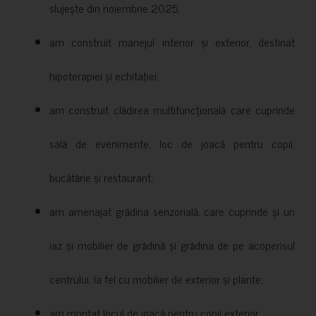
slujește din noiembrie 2025;
am construit manejul interior și exterior, destinat
hipoterapiei și echitației;
am construit clădirea multifuncțională care cuprinde
sală de evenimente, loc de joacă pentru copii,
bucătărie și restaurant;
am amenajat grădina senzorială, care cuprinde și un
iaz și mobilier de grădină și grădina de pe acoperisul
centrului, la fel cu mobilier de exterior și plante;
am montat locul de joacă pentru copii exterior;