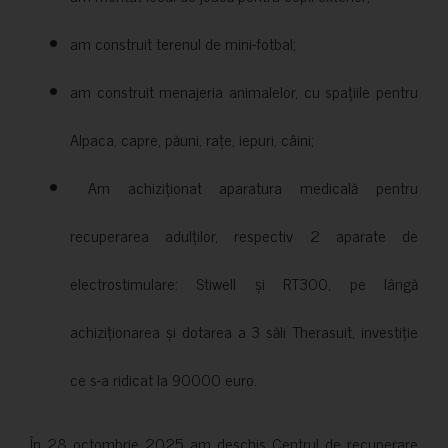
am construit terenul de mini-fotbal;
am construit menajeria animalelor, cu spațiile pentru
Alpaca, capre, păuni, rațe, iepuri, câini;
Am achiziționat aparatura medicală pentru
recuperarea adulților, respectiv 2 aparate de
electrostimulare: Stiwell și RT300, pe lângă
achiziționarea și dotarea a 3 săli Therasuit, investiție
ce s-a ridicat la 90000 euro.
În 28 octombrie 2025 am deschis Centrul de recuperare