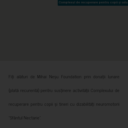
Complexul de recuperare pentru copii și adult
Complexul de recuperare pentru copii și adult
Fiți alături de Mihai Neșu Foundation prin donații lunare
(plată recurentă) pentru susținere activității Complexului de
recuperare pentru copii și tineri cu dizabilități neuromotorii
”Sfântul Nectarie”.