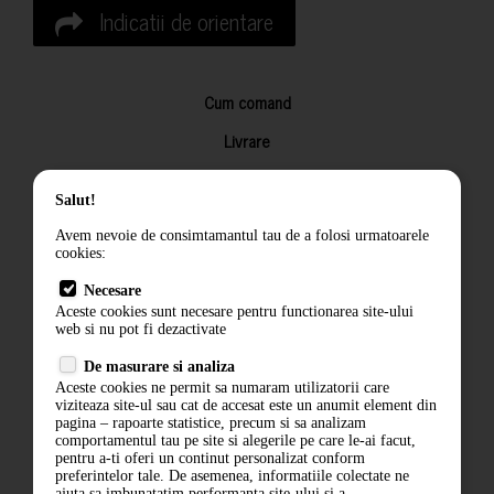
Indicatii de orientare
Cum comand
Livrare
Returnarea produselor
Salut!
Termeni si conditii
Avem nevoie de consimtamantul tau de a folosi urmatoarele
Contact
cookies:
ANPC
Necesare
Aceste cookies sunt necesare pentru functionarea site-ului
Termeni si conditii
web si nu pot fi dezactivate
De masurare si analiza
Politica de confidentialitate
Aceste cookies ne permit sa numaram utilizatorii care
viziteaza site-ul sau cat de accesat este un anumit element din
ANPC
pagina – rapoarte statistice, precum si sa analizam
comportamentul tau pe site si alegerile pe care le-ai facut,
pentru a-ti oferi un continut personalizat conform
preferintelor tale. De asemenea, informatiile colectate ne
ajuta sa imbunatatim performanta site-ului si a