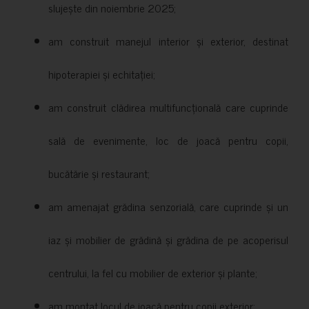
slujește din noiembrie 2025;
am construit manejul interior și exterior, destinat
hipoterapiei și echitației;
am construit clădirea multifuncțională care cuprinde
sală de evenimente, loc de joacă pentru copii,
bucătărie și restaurant;
am amenajat grădina senzorială, care cuprinde și un
iaz și mobilier de grădină și grădina de pe acoperisul
centrului, la fel cu mobilier de exterior și plante;
am montat locul de joacă pentru copii exterior;