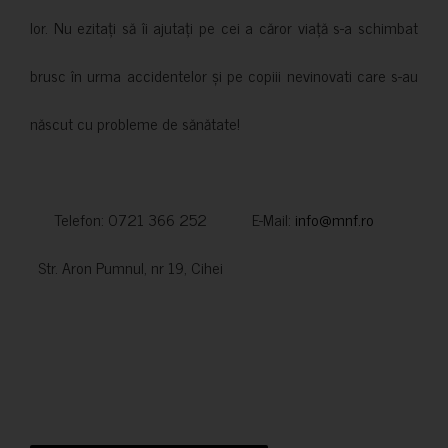
lor. Nu ezitați să îi ajutați pe cei a căror viață s-a schimbat
brusc în urma accidentelor și pe copiii nevinovati care s-au
născut cu probleme de sănătate!
Telefon: 0721 366 252 E-Mail:
info@mnf.ro
Str. Aron Pumnul, nr 19, Cihei