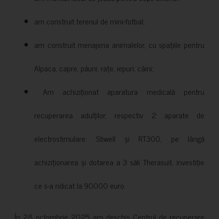
am construit terenul de mini-fotbal;
am construit menajeria animalelor, cu spațiile pentru
Alpaca, capre, păuni, rațe, iepuri, câini;
Am achiziționat aparatura medicală pentru
recuperarea adulților, respectiv 2 aparate de
electrostimulare: Stiwell și RT300, pe lângă
achiziționarea și dotarea a 3 săli Therasuit, investiție
ce s-a ridicat la 90000 euro.
În 28 octombrie 2025 am deschis Centrul de recuperare