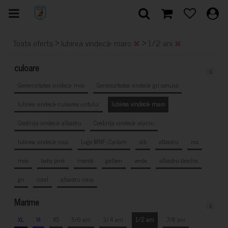
>
>
Toata oferta
Iubirea vindecă- maro
1/2 ani
culoare
x
Generozitatea vindecă- mov
Generozitatea vindecă- gri cenușă
Iubirea vindecă- culoarea untului
Iubirea vindecă- maro
Credința vindecă- albastru
Credința vindecă- vișiniu
Iubirea vindecă- roșu
Logo MNF- Cyclam
alb
albastru
roz
mov
baby pink
mentă
galben
verde
albastru deschis
gri
coral
albastru navy
Marime
x
XL
M
XS
5/6 ani
3/4 ani
1/2 ani
7/8 ani