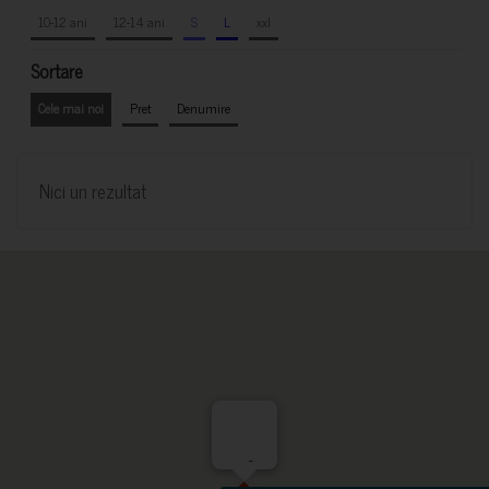
10-12 ani
12-14 ani
S
L
xxl
Sortare
Cele mai noi
Pret
Denumire
Nici un rezultat
-