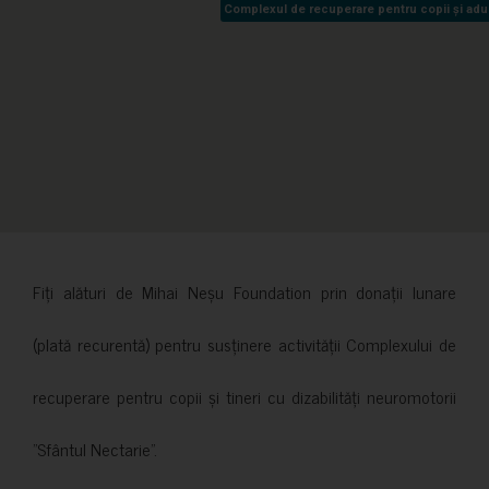
Complexul de recuperare pentru copii și adult
Complexul de recuperare pentru copii și adult
Fiți alături de Mihai Neșu Foundation prin donații lunare
(plată recurentă) pentru susținere activității Complexului de
recuperare pentru copii și tineri cu dizabilități neuromotorii
”Sfântul Nectarie”.