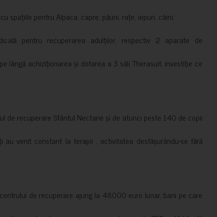
 spațiile pentru Alpaca, capre, păuni, rațe, iepuri, câini;
cală pentru recuperarea adulților, respectiv 2 aparate de
pe lângă achiziționarea și dotarea a 3 săli Therasuit, investiție ce
 de recuperare Sfântul Nectarie și de atunci peste 140 de copii
ți au venit constant la terapii , activitatea desfășurându-se fără
a centrului de recuperare ajung la 48000 euro lunar, bani pe care