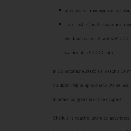
am construit menajeria animalelor, cu
Am achiziționat aparatura medi
electrostimulare: Stiwell și RT300, 
s-a ridicat la 90000 euro.
În 28 octombrie 2025 am deschis Centrul
cu dizabilități și aproximativ 70 de adul
încetare, cu grad maxim de ocupare.
Cheltuielile noastre lunare cu activitate