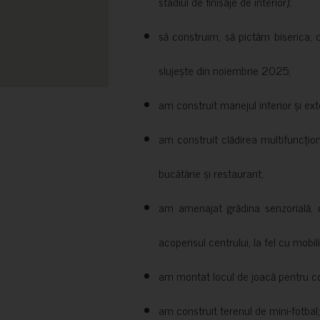
stadiul de finisaje de interior);
să construim, să pictăm biserica, 
slujește din noiembrie 2025;
am construit manejul interior și exte
am construit clădirea multifuncțio
bucătărie și restaurant;
am amenajat grădina senzorială, c
acoperisul centrului, la fel cu mobili
am montat locul de joacă pentru cop
am construit terenul de mini-fotbal;