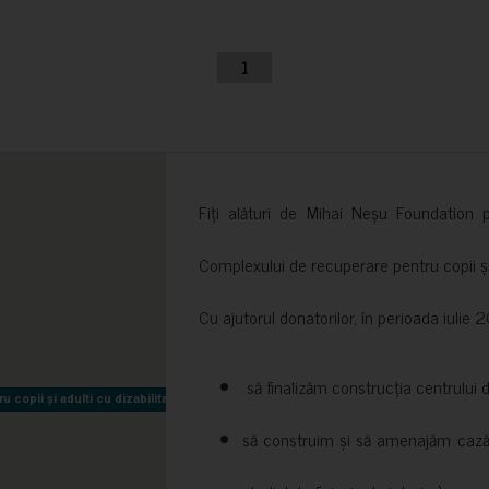
1
Fiți alături de Mihai Neșu Foundation pr
Complexului de recuperare pentru copii și t
Cu ajutorul donatorilor, în perioada iuli
să finalizăm construcția centrului 
copii și adulti cu dizabilitati neuromotorii Sfântul Nectarie
copii și adulti cu dizabilitati neuromotorii Sfântul Nectarie
să construim și să amenajăm cazări