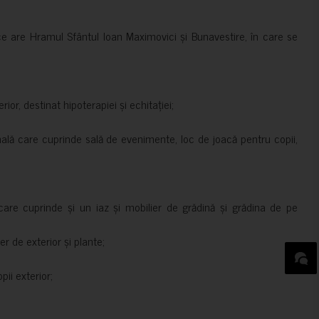
ce are Hramul Sfântul Ioan Maximovici și Bunavestire, în care se
rior, destinat hipoterapiei și echitației;
nală care cuprinde sală de evenimente, loc de joacă pentru copii,
are cuprinde și un iaz și mobilier de grădină și grădina de pe
er de exterior și plante;
ii exterior;