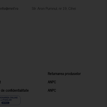
info@mnf.ro
Str. Aron Pumnul, nr 19, Cihei
Returnarea produselor
t
ANPC
a de confidentialitate
ANPC