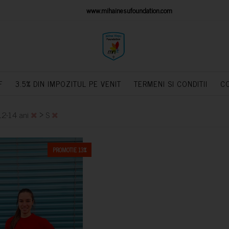
IONS PLATFORM
www.mihainesufoundation.com
powere
F
3.5% DIN IMPOZITUL PE VENIT
TERMENI SI CONDITII
C
>
12-14 ani
S
PROMOTIE 13%
CUMPARA