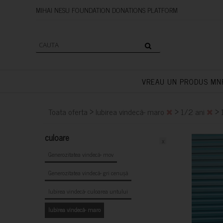
MIHAI NESU FOUNDATION DONAT
VREAU UN PRODUS MN
>
>
>
Toata oferta
Iubirea vindecă- maro
1/2 ani
culoare
x
Generozitatea vindecă- mov
Generozitatea vindecă- gri cenușă
Iubirea vindecă- culoarea untului
Iubirea vindecă- maro