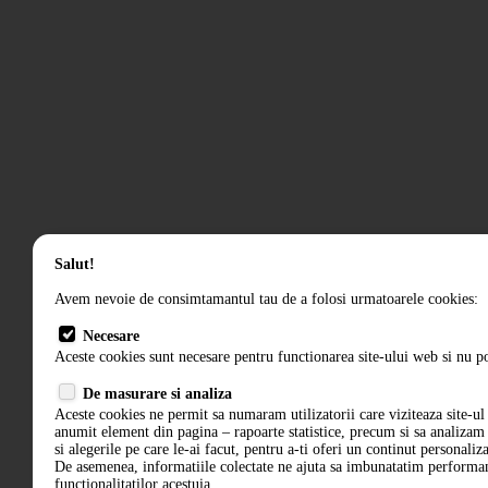
Salut!
Avem nevoie de consimtamantul tau de a folosi urmatoarele cookies:
Necesare
Aceste cookies sunt necesare pentru functionarea site-ului web si nu po
De masurare si analiza
Aceste cookies ne permit sa numaram utilizatorii care viziteaza site-ul 
anumit element din pagina – rapoarte statistice, precum si sa analiza
si alegerile pe care le-ai facut, pentru a-ti oferi un continut personaliz
De asemenea, informatiile colectate ne ajuta sa imbunatatim performant
functionalitatilor acestuia.