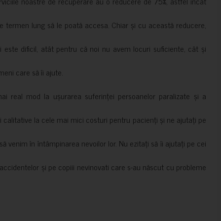
erviciile noastre de recuperare au o reducere de 75%, astfel încât
e termen lung să le poată accesa. Chiar și cu această reducere,
i este dificil, atât pentru că noi nu avem locuri suficiente, cât și
meni care să îi ajute.
mai real mod la ușurarea suferinței persoanelor paralizate și a
ii calitative la cele mai mici costuri pentru pacienți și ne ajutați pe
 venim în întâmpinarea nevoilor lor. Nu ezitați să îi ajutați pe cei
accidentelor și pe copiii nevinovati care s-au născut cu probleme