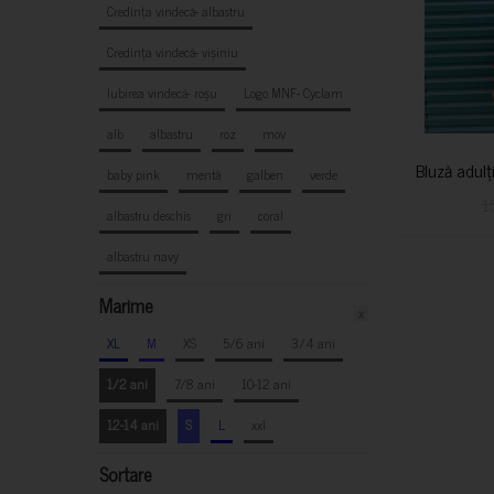
Credința vindecă- albastru
Credința vindecă- vișiniu
Iubirea vindecă- roșu
Logo MNF- Cyclam
alb
albastru
roz
mov
Bluză adulț
baby pink
mentă
galben
verde
1
albastru deschis
gri
coral
albastru navy
Marime
x
XL
M
XS
5/6 ani
3/4 ani
1/2 ani
7/8 ani
10-12 ani
12-14 ani
S
L
xxl
Sortare