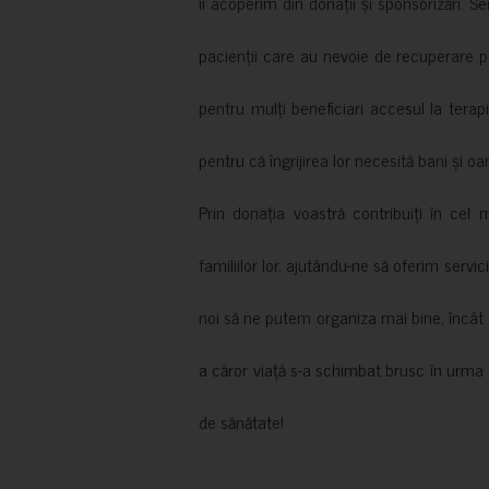
îi acoperim din donații și sponsorizări. S
pacienții care au nevoie de recuperare p
pentru mulți beneficiari accesul la terapi
pentru că îngrijirea lor necesită bani și oa
Prin donația voastră contribuiți în cel 
familiilor lor, ajutându-ne să oferim servic
noi să ne putem organiza mai bine, încât să
a căror viață s-a schimbat brusc în urma 
de sănătate!