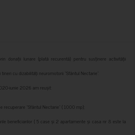
in donații lunare (plată recurentă) pentru susținere activității
ineri cu dizabilități neuromotorii ”Sfântul Nectarie”.
e 2020-iunie 2026 am reușit:
de recuperare ”Sfântul Nectarie” ( 1000 mp);
le beneficiarilor ( 5 case și 2 apartamente și casa nr 8 este la