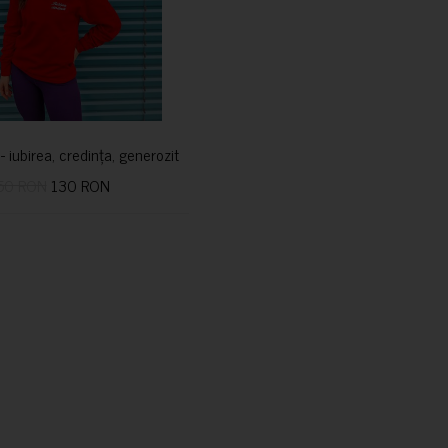
i- iubirea, credința, generozitatea vindecă
50 RON
130 RON