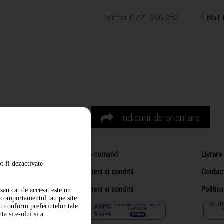
Telefon: 0721 366 252 E-Mail:
Indicatii de orientare
Cum comand
Livrare
t fi dezactivate
Termeni si conditii
Contac
Termeni si conditii
Politic
sau cat de accesat este un
m comportamentul tau pe site
at conform preferintelor tale.
a site-ului si a