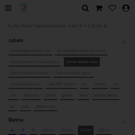
>
>
Toata oferta
Iubirea vindecă- maro
1/2 ani
culoare
x
Generozitatea vindecă- mov
Generozitatea vindecă- gri cenușă
Iubirea vindecă- culoarea untului
Iubirea vindecă- maro
Credința vindecă- albastru
Credința vindecă- vișiniu
Iubirea vindecă- roșu
Logo MNF- Cyclam
alb
albastru
roz
mov
baby pink
mentă
galben
verde
albastru deschis
gri
coral
albastru navy
Marime
x
XL
M
XS
5/6 ani
3/4 ani
1/2 ani
7/8 ani