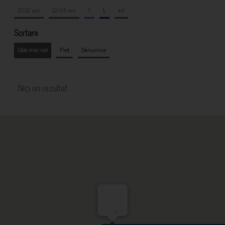
10-12 ani
12-14 ani
S
L
xxl
Sortare
Cele mai noi
Pret
Denumire
Nici un rezultat
-