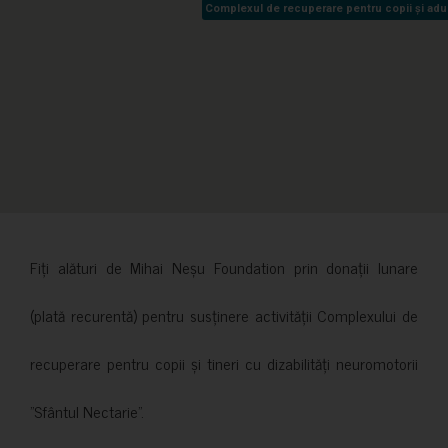
Complexul de recuperare pentru copii și adult
Complexul de recuperare pentru copii și adult
Fiți alături de Mihai Neșu Foundation prin donații lunare
(plată recurentă) pentru susținere activității Complexului de
recuperare pentru copii și tineri cu dizabilități neuromotorii
”Sfântul Nectarie”.