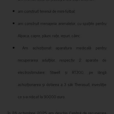
am construit terenul de mini-fotbal;
am construit menajeria animalelor, cu spațiile pentru
Alpaca, capre, păuni, rațe, iepuri, câini;
Am achiziționat aparatura medicală pentru
recuperarea adulților, respectiv 2 aparate de
electrostimulare: Stiwell și RT300, pe lângă
achiziționarea și dotarea a 3 săli Therasuit, investiție
ce s-a ridicat la 90000 euro.
În 28 octombrie 2025 am deschis Centrul de recuperare