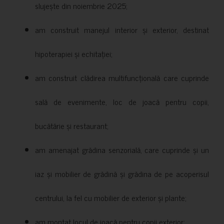
slujește din noiembrie 2025;
am construit manejul interior și exterior, destinat
hipoterapiei și echitației;
am construit clădirea multifuncțională care cuprinde
sală de evenimente, loc de joacă pentru copii,
bucătărie și restaurant;
am amenajat grădina senzorială, care cuprinde și un
iaz și mobilier de grădină și grădina de pe acoperisul
centrului, la fel cu mobilier de exterior și plante;
am montat locul de joacă pentru copii exterior;