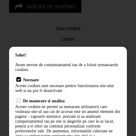
Indicatii de orientare
Cum comand
Livrare
Returnarea produselor
Salut!
Termeni si conditii
Avem nevoie de consimtamantul tau de a folosi urmatoarele
Contact
cookies:
ANPC
Necesare
Aceste cookies sunt necesare pentru functionarea site-ului
Termeni si conditii
web si nu pot fi dezactivate
De masurare si analiza
Politica de confidentialitate
Aceste cookies ne permit sa numaram utilizatorii care
viziteaza site-ul sau cat de accesat este un anumit element din
ANPC
pagina – rapoarte statistice, precum si sa analizam
comportamentul tau pe site si alegerile pe care le-ai facut,
pentru a-ti oferi un continut personalizat conform
preferintelor tale. De asemenea, informatiile colectate ne
ajuta sa imbunatatim performanta site-ului si a