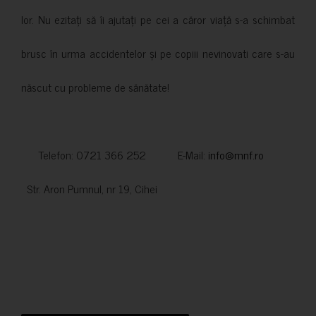
lor. Nu ezitați să îi ajutați pe cei a căror viață s-a schimbat
brusc în urma accidentelor și pe copiii nevinovati care s-au
născut cu probleme de sănătate!
Telefon: 0721 366 252 E-Mail:
info@mnf.ro
Str. Aron Pumnul, nr 19, Cihei