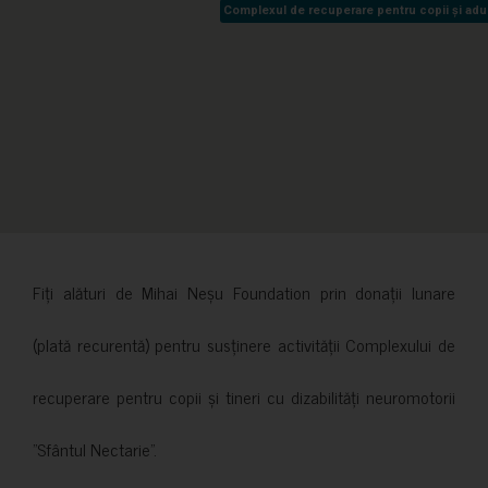
Complexul de recuperare pentru copii și adult
Complexul de recuperare pentru copii și adult
Fiți alături de Mihai Neșu Foundation prin donații lunare
(plată recurentă) pentru susținere activității Complexului de
recuperare pentru copii și tineri cu dizabilități neuromotorii
”Sfântul Nectarie”.