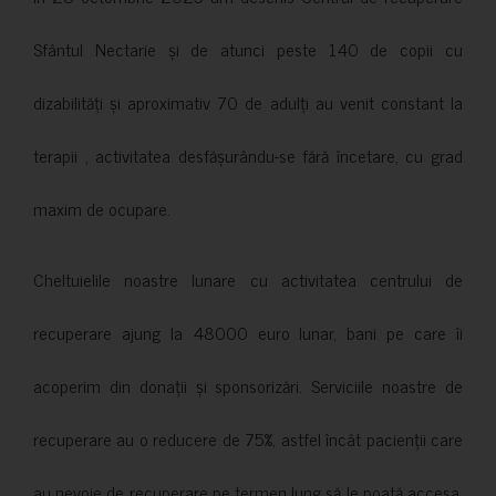
Sfântul Nectarie și de atunci peste 140 de copii cu
dizabilități și aproximativ 70 de adulți au venit constant la
terapii , activitatea desfășurându-se fără încetare, cu grad
maxim de ocupare.
Cheltuielile noastre lunare cu activitatea centrului de
recuperare ajung la 48000 euro lunar, bani pe care îi
acoperim din donații și sponsorizări. Serviciile noastre de
recuperare au o reducere de 75%, astfel încât pacienții care
au nevoie de recuperare pe termen lung să le poată accesa.