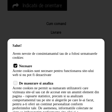
Indicatii de orientare
Cum comand
Livrare
Returnarea produselor
Salut!
Termeni si conditii
Avem nevoie de consimtamantul tau de a folosi urmatoarele
Contact
cookies:
ANPC
Necesare
Aceste cookies sunt necesare pentru functionarea site-ului
Termeni si conditii
web si nu pot fi dezactivate
De masurare si analiza
Politica de confidentialitate
Aceste cookies ne permit sa numaram utilizatorii care
viziteaza site-ul sau cat de accesat este un anumit element din
ANPC
pagina – rapoarte statistice, precum si sa analizam
comportamentul tau pe site si alegerile pe care le-ai facut,
pentru a-ti oferi un continut personalizat conform
preferintelor tale. De asemenea, informatiile colectate ne