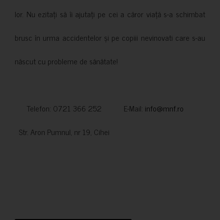
lor. Nu ezitați să îi ajutați pe cei a căror viață s-a schimbat
brusc în urma accidentelor și pe copiii nevinovati care s-au
născut cu probleme de sănătate!
Telefon: 0721 366 252 E-Mail:
info@mnf.ro
Str. Aron Pumnul, nr 19, Cihei