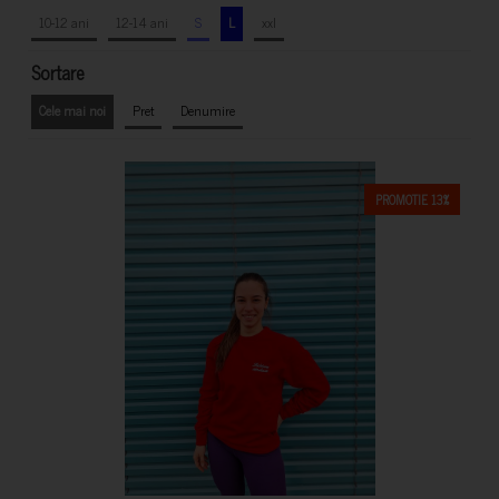
10-12 ani
12-14 ani
S
L
xxl
Sortare
Cele mai noi
Pret
Denumire
PROMOTIE 13%