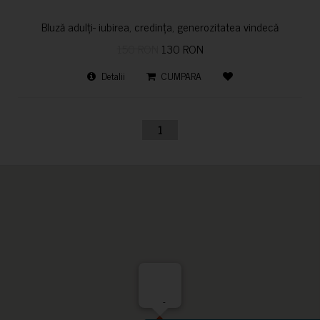
Bluză adulți- iubirea, credința, generozitatea vindecă
150 RON
130 RON
Detalii
CUMPARA
1
-