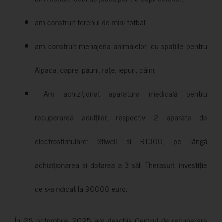
am construit terenul de mini-fotbal;
am construit menajeria animalelor, cu spațiile pentru
Alpaca, capre, păuni, rațe, iepuri, câini;
Am achiziționat aparatura medicală pentru
recuperarea adulților, respectiv 2 aparate de
electrostimulare: Stiwell și RT300, pe lângă
achiziționarea și dotarea a 3 săli Therasuit, investiție
ce s-a ridicat la 90000 euro.
În 28 octombrie 2025 am deschis Centrul de recuperare