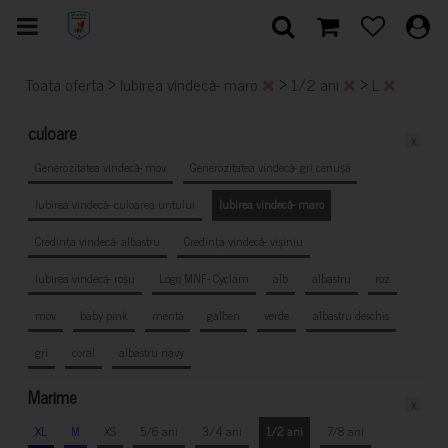
>
>
>
Toata oferta
Iubirea vindecă- maro
1/2 ani
L
culoare
x
Generozitatea vindecă- mov
Generozitatea vindecă- gri cenușă
Iubirea vindecă- culoarea untului
Iubirea vindecă- maro
Credința vindecă- albastru
Credința vindecă- vișiniu
Iubirea vindecă- roșu
Logo MNF- Cyclam
alb
albastru
roz
mov
baby pink
mentă
galben
verde
albastru deschis
gri
coral
albastru navy
Marime
x
XL
M
XS
5/6 ani
3/4 ani
1/2 ani
7/8 ani