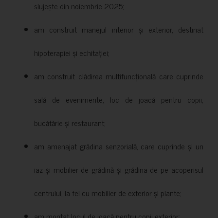
slujește din noiembrie 2025;
am construit manejul interior și exterior, destinat
hipoterapiei și echitației;
am construit clădirea multifuncțională care cuprinde
sală de evenimente, loc de joacă pentru copii,
bucătărie și restaurant;
am amenajat grădina senzorială, care cuprinde și un
iaz și mobilier de grădină și grădina de pe acoperisul
centrului, la fel cu mobilier de exterior și plante;
am montat locul de joacă pentru copii exterior;