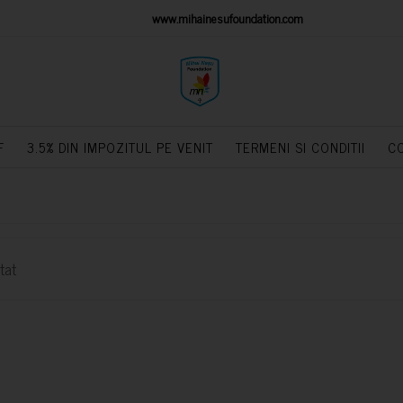
IONS PLATFORM
www.mihainesufoundation.com
powere
F
3.5% DIN IMPOZITUL PE VENIT
TERMENI SI CONDITII
C
tat