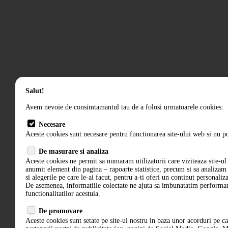
Salut!
Avem nevoie de consimtamantul tau de a folosi urmatoarele cookies:
Necesare
Aceste cookies sunt necesare pentru functionarea site-ului web si nu po
De masurare si analiza
Aceste cookies ne permit sa numaram utilizatorii care viziteaza site-ul 
anumit element din pagina – rapoarte statistice, precum si sa analiza
si alegerile pe care le-ai facut, pentru a-ti oferi un continut personaliz
De asemenea, informatiile colectate ne ajuta sa imbunatatim performant
functionalitatilor acestuia.
De promovare
Aceste cookies sunt setate pe site-ul nostru in baza unor acorduri pe c