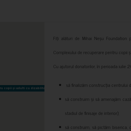
Fiți alături de Mihai Neșu Foundation pr
Complexului de recuperare pentru copii și t
Cu ajutorul donatorilor, în perioada iuli
să finalizăm construcția centrului 
copii și adulti cu dizabilitati neuromotorii Sfântul Nectarie
copii și adulti cu dizabilitati neuromotorii Sfântul Nectarie
să construim și să amenajăm cazări
stadiul de finisaje de interior);
să construim, să pictăm biserica, 