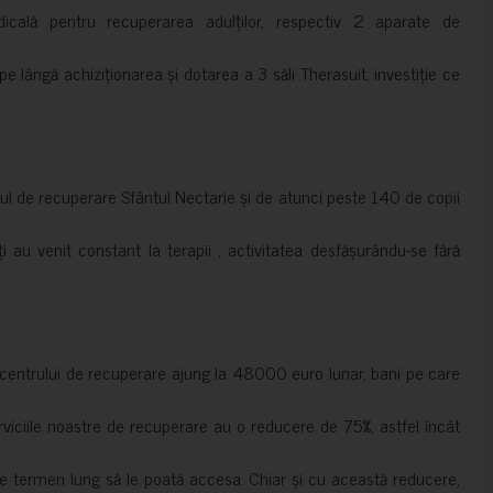
cală pentru recuperarea adulților, respectiv 2 aparate de
pe lângă achiziționarea și dotarea a 3 săli Therasuit, investiție ce
 de recuperare Sfântul Nectarie și de atunci peste 140 de copii
ți au venit constant la terapii , activitatea desfășurându-se fără
a centrului de recuperare ajung la 48000 euro lunar, bani pe care
erviciile noastre de recuperare au o reducere de 75%, astfel încât
e termen lung să le poată accesa. Chiar și cu această reducere,