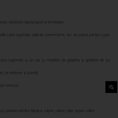
rior, destinat hipoterapiei și echitației;
nală care cuprinde sală de evenimente, loc de joacă pentru copii,
are cuprinde și un iaz și mobilier de grădină și grădina de pe
er de exterior și plante;
ii exterior;
 spațiile pentru Alpaca, capre, păuni, rațe, iepuri, câini;