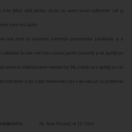
i este dificil, atât pentru că noi nu avem locuri suficiente, cât și
meni care să îi ajute.
mai real mod la ușurarea suferinței persoanelor paralizate și a
ii calitative la cele mai mici costuri pentru pacienți și ne ajutați pe
 venim în întâmpinarea nevoilor lor. Nu ezitați să îi ajutați pe cei
accidentelor și pe copiii nevinovati care s-au născut cu probleme
info@mnf.ro
Str. Aron Pumnul, nr 19, Cihei