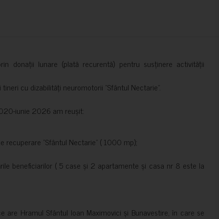
in donații lunare (plată recurentă) pentru susținere activității
ineri cu dizabilități neuromotorii ”Sfântul Nectarie”.
e 2020-iunie 2026 am reușit:
de recuperare ”Sfântul Nectarie” ( 1000 mp);
le beneficiarilor ( 5 case și 2 apartamente și casa nr 8 este la
ce are Hramul Sfântul Ioan Maximovici și Bunavestire, în care se