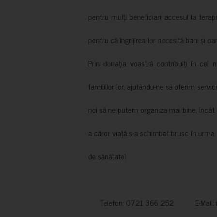
pentru mulți beneficiari accesul la terapi
pentru că îngrijirea lor necesită bani și oa
Prin donația voastră contribuiți în cel 
familiilor lor, ajutându-ne să oferim servic
noi să ne putem organiza mai bine, încât să
a căror viață s-a schimbat brusc în urma 
de sănătate!
Telefon: 0721 366 252 E-Mail: