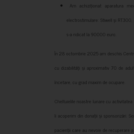
Am achiziționat aparatura medi
electrostimulare: Stiwell și RT300, 
s-a ridicat la 90000 euro.
În 28 octombrie 2025 am deschis Centrul
cu dizabilități și aproximativ 70 de adul
încetare, cu grad maxim de ocupare.
Cheltuielile noastre lunare cu activitate
îi acoperim din donații și sponsorizări. S
pacienții care au nevoie de recuperare p