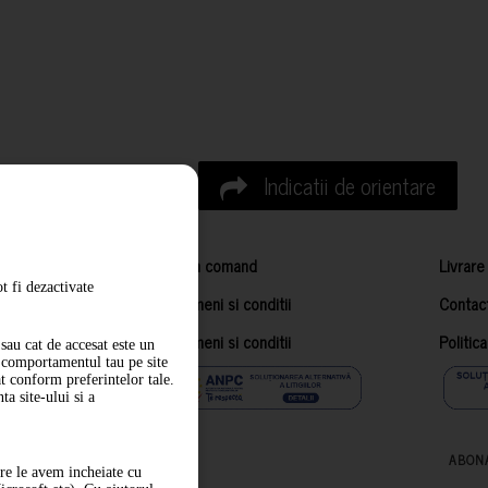
Indicatii de orientare
Cum comand
Livrare
t fi dezactivate
Termeni si conditii
Contac
Termeni si conditii
Politic
sau cat de accesat este un
m comportamentul tau pe site
at conform preferintelor tale.
a site-ului si a
ABON
are le avem incheiate cu