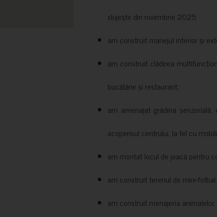
slujește din noiembrie 2025;
am construit manejul interior și exte
am construit clădirea multifuncțio
bucătărie și restaurant;
am amenajat grădina senzorială, c
acoperisul centrului, la fel cu mobili
am montat locul de joacă pentru cop
am construit terenul de mini-fotbal;
am construit menajeria animalelor, cu