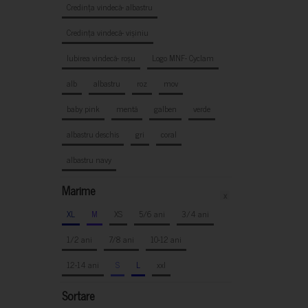
Credința vindecă- albastru
Credința vindecă- vișiniu
Iubirea vindecă- roșu
Logo MNF- Cyclam
alb
albastru
roz
mov
baby pink
mentă
galben
verde
albastru deschis
gri
coral
albastru navy
Marime
x
XL
M
XS
5/6 ani
3/4 ani
1/2 ani
7/8 ani
10-12 ani
12-14 ani
S
L
xxl
Sortare