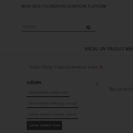
MIHAI NESU FOUNDATION DONAT
VREAU UN PRODUS MN
>
Toata oferta
Iubirea vindecă- maro
culoare
x
Nici un rezul
Generozitatea vindecă- mov
Generozitatea vindecă- gri cenușă
Iubirea vindecă- culoarea untului
Iubirea vindecă- maro