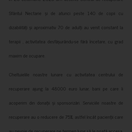
Sfântul Nectarie și de atunci peste 140 de copii cu
dizabilități și aproximativ 70 de adulți au venit constant la
terapii , activitatea desfășurându-se fără încetare, cu grad
maxim de ocupare.
Cheltuielile noastre lunare cu activitatea centrului de
recuperare ajung la 48000 euro lunar, bani pe care îi
acoperim din donații și sponsorizări. Serviciile noastre de
recuperare au o reducere de 75%, astfel încât pacienții care
au nevoie de recuperare pe termen lung să le poată accesa.