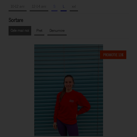
10-12 ani
12-14 ani
S
L
xxl
Sortare
Cele mai noi
Pret
Denumire
PROMOTIE 13%