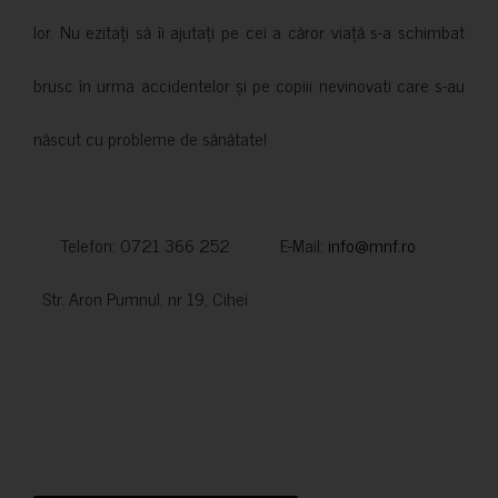
lor. Nu ezitați să îi ajutați pe cei a căror viață s-a schimbat
brusc în urma accidentelor și pe copiii nevinovati care s-au
născut cu probleme de sănătate!
Telefon: 0721 366 252 E-Mail:
info@mnf.ro
Str. Aron Pumnul, nr 19, Cihei