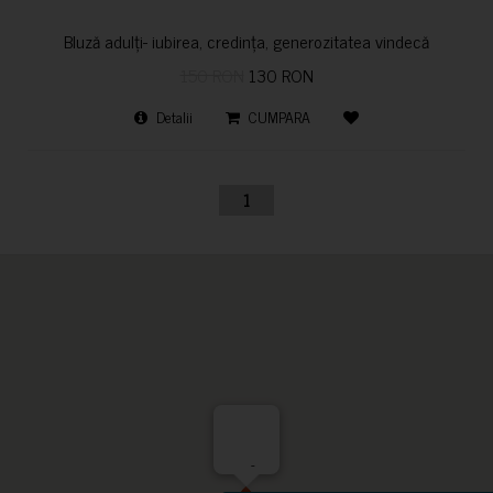
Bluză adulți- iubirea, credința, generozitatea vindecă
150 RON
130 RON
Detalii
CUMPARA
1
-