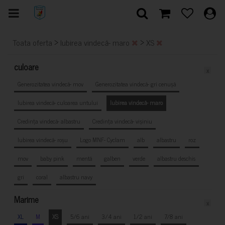
>
>
Toata oferta
Iubirea vindecă- maro
XS
culoare
x
Generozitatea vindecă- mov
Generozitatea vindecă- gri cenușă
Iubirea vindecă- culoarea untului
Iubirea vindecă- maro
Credința vindecă- albastru
Credința vindecă- vișiniu
Iubirea vindecă- roșu
Logo MNF- Cyclam
alb
albastru
roz
mov
baby pink
mentă
galben
verde
albastru deschis
gri
coral
albastru navy
Marime
x
XL
M
XS
5/6 ani
3/4 ani
1/2 ani
7/8 ani