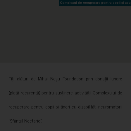
Complexul de recuperare pentru copii și adult
Complexul de recuperare pentru copii și adult
Fiți alături de Mihai Neșu Foundation prin donații lunare
(plată recurentă) pentru susținere activității Complexului de
recuperare pentru copii și tineri cu dizabilități neuromotorii
”Sfântul Nectarie”.