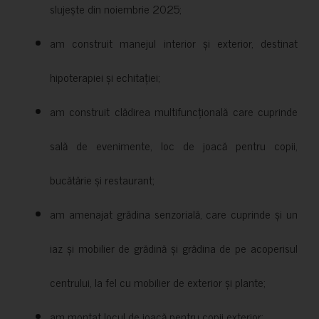
slujește din noiembrie 2025;
am construit manejul interior și exterior, destinat
hipoterapiei și echitației;
am construit clădirea multifuncțională care cuprinde
sală de evenimente, loc de joacă pentru copii,
bucătărie și restaurant;
am amenajat grădina senzorială, care cuprinde și un
iaz și mobilier de grădină și grădina de pe acoperisul
centrului, la fel cu mobilier de exterior și plante;
am montat locul de joacă pentru copii exterior;