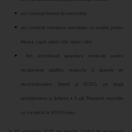
am construit terenul de mini-fotbal;
am construit menajeria animalelor, cu spațiile pentru
Alpaca, capre, păuni, rațe, iepuri, câini;
Am achiziționat aparatura medicală pentru
recuperarea adulților, respectiv 2 aparate de
electrostimulare: Stiwell și RT300, pe lângă
achiziționarea și dotarea a 3 săli Therasuit, investiție
ce s-a ridicat la 90000 euro.
În 28 octombrie 2025 am deschis Centrul de recuperare