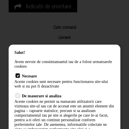
Indicatii de orientare
Cum comand
Livrare
Returnarea produselor
Salut!
Termeni si conditii
Avem nevoie de consimtamantul tau de a folosi urmatoarele
Contact
cookies:
ANPC
Necesare
Aceste cookies sunt necesare pentru functionarea site-ului
Termeni si conditii
web si nu pot fi dezactivate
De masurare si analiza
Politica de confidentialitate
Aceste cookies ne permit sa numaram utilizatorii care
viziteaza site-ul sau cat de accesat este un anumit element din
ANPC
pagina – rapoarte statistice, precum si sa analizam
comportamentul tau pe site si alegerile pe care le-ai facut,
pentru a-ti oferi un continut personalizat conform
preferintelor tale. De asemenea, informatiile colectate ne